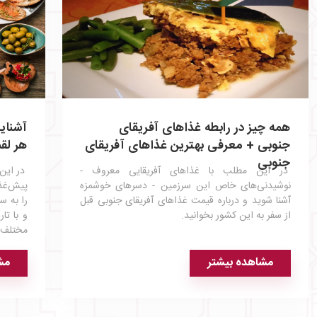
همه چیز در رابطه غذاهای آفریقای
آشنایی
جنوبی + معرفی بهترین غذاهای آفریقای
هر لق
جنوبی
در این مطلب با غذاهای آفریقایی معروف -
در این 
نوشیدنی‌های خاص این سرزمین - دسرهای خوشمزه
پیش‌غذا
آشنا شوید و درباره قیمت غذاهای آفریقای جنوبی قبل
را به س
از سفر به این کشور بخوانید.
و با تا
مختلف و
محلی من
مشاهده بیشتر
مش