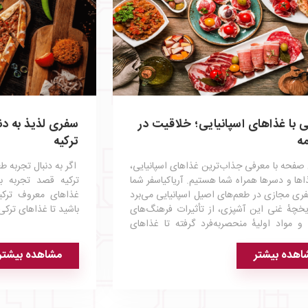
 با غذاهای اسپانیایی؛ خلاقیت در
سفری لذیذ به د
مه
ترکیه
صفحه با معرفی جذاب‌ترین غذاهای اسپانیایی،
اگر به دنبال تجربه ط
ها و دسرها همراه شما هستیم. آریاکیاسفر شما
ترکیه قصد تجربه بهت
فری مجازی در طعم‌های اصیل اسپانیایی می‌برد
غذاهای معروف ترکی
ریخچهٔ غنی این آشپزی، از تأثیرات فرهنگ‌های
باشید تا غذاهای ترکی
 مواد اولیهٔ منحصربه‌فرد گرفته تا غذاهای
اطق مختلف، همراه شما خواهد بود.
اهده بیشتر
مشاهده بیشتر