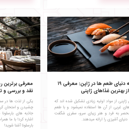
سفر به دنیای طعم‌ ها در ژاپن: معرفی ۱۹
معرفی برترین رس
ز بهترین غذاهای ژاپنی
نقد و بررسی و ت
ژاپنی از مواد اولیه زیادی تشکیل شده اند که
یکی از لذت‌ ها در س
ای ‌غربی از آن‌ ها استفاده نمیشود و با طعم‌
چشیدن و امتحان کر
حصر به‌ فرد و هنر زیبای سرو، سفری شگفت‌
جاذبه‌ های بارسلونا
 دنیای آشپزی را ارائه میدهند.
اشاره کرد! با ما همرا
بارسلونا آشنا شوید!