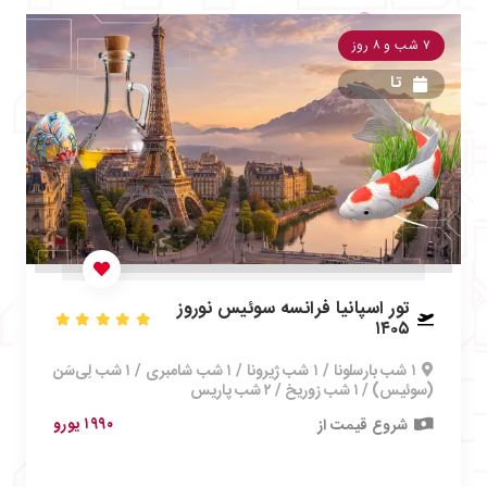
۷ شب و ۸ روز
تا
تور اسپانیا فرانسه سوئیس نوروز
۱۴۰۵
۱ شب بارسلونا / ۱ شب ژیرونا / ۱ شب شامبری / ۱ شب لِی‌سَن
(سوئیس) / ۱ شب زوریخ / ۲ شب پاریس
۱۹۹۰ یورو
شروع قیمت از