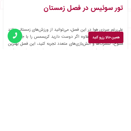
تور سوئیس در فصل زمستان
علی‌رغم سردی هوا در این فصل، می‌توانید از ورزش‌های زمستانی مانند
اسکی لذت ببرید. به‌علاوه اگر دوست دارید کریسمس را با جشن‌های
همین حالا رزرو کنید
متنوع، کنسرت‌ها و آتش‌بازی‌های متعدد تجربه کنید، این فصل بهترین
زمان سفر برای شماست. تور زمستان سوئیس پیشنهاد ما برای مسافرت
به سوییس خواهد بود.
درمجموع شلوغ‌ترین و پر تقاضاترین تور سوئیس در بهار و تابستان است
که باید انتظار افزایش هزینه تور سوییس تا %۵۰ را داشته باشید.
مجموعه آکیس با ارائه تورهای سوئیس در فصول گرم و سرد سال تمام
تلاش خود را خواهد کرد تا هم بتوانید طبیعت‌گردی در فصول سبز و هم
لذت‌های زمستانی در این کشور را تجربه کنید.
مدارک لازم برای ویزای سوئیس کدام‌اند؟