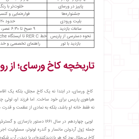
پاییز در ورسای
خلوت‌تر با رنگ
جشنواره‌ها
فواره‌نمایی و کنس
بلیت ورودی
حدود ۲۰ یورو
ساعات بازدید
۹ صبح تا ۶:۳۰ عصر، دوشنبه‌ها تعطیل
نحوه دسترسی از پاریس
خط RER C تا ایستگاه Versailles Rive Gauche
بازدید با تور
راهنمای تخصصی و خدمات
تاریخچه کاخ ورسای؛ از روی
هیاهوی پاریس برای خود ساخت. اما فرزند او، لوئی چه
نه فقط خانه او باشد، بلکه به نمادی از عظمت و قدرت
لویی چهاردهم در سال ۱۶۶۱ دستو
جمله ژول آردوئن مانسار و آندره لونوتر، مسئولیت ا
کاخ بی‌مثال بود که هر بازدیدکننده‌ای با دیدن آن، ش