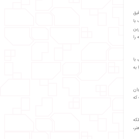
یق
با
ین
 را
با
 به
درباریان
 که
لکه
نر،