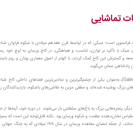
ات تماشایی
 فرانسوی است؛ سبکی که در اواسط قرن هفدهم میلادی با شکوه فراوان شناخ
بک با تأکید بر توازن، تناسب، و هماهنگی، در کاخ ورسای به اوج خود رسی
وسعه و گسترش این کاخ کمک کردند، با الهام از اصول معماری یونان و روم باست
ان پادشاهی سخن می‌گوید.
تالارهای کاخ، به‌ویژه تالار آینه‌ها (Galerie des Glaces)، به‌عنوان یکی از چشم‌گیرترین و نمادین‌ترین فضاهای داخلی کاخ ش
، دیوارهایی که از آینه‌های بزرگ پوشیده شده‌اند و سقفی مزین به نقاشی‌های باشکوه، بازدیدکنندگان ر
 دیگر، پنجره‌هایی بزرگ به باغ‌های سلطنتی باز می‌شوند. در دوره خود، آینه‌ها از ج
ن مقیاس نشان‌دهنده عظمت و شکوه ورسای بود. نکته قابل‌توجه این است که بسی
از وقایع مهم تاریخی در همین تالار کاخ ورسای رخ داده‌اند، از جمله امضای معاهده ورسای در سال ۱۹۱۹ میلادی که به 