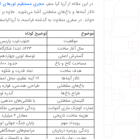
・
عمارت کوچک ماری آنتوانت: بخشی از زندگ
در این مقاله از آریا کیا سفر،
مجری مستقیم تورهای ار
・
نکات جالب و کمتر شنیده شده از کاخ ورسای
تالار آینه‌ها و باغ‌های سلطنتی آشنا می‌شوید. علاو
・
زندگی روزمره در کاخ: لوئی چهاردهم، شاه خ
خواند. در سفری متفاوت به گذشته فرانسه، با آریاکیاسف
・
باغ‌های پنهان: ماجراهای درباریان
・
بهترین زمان برای بازدید از کاخ ورسای
موضوع
توضیح کوتاه
・
بهار و تابستان؛ زمانی برای لذت‌بردن از باغ‌ها
موقعیت
جنوب‌غرب پاریس،
・
پاییز؛ هوای خنک و ازدحام کمتر
سال آغاز ساخت
۱۶۲۳، ابتدا شکارگاه لویی سیزدهم
・
زمستان؛ کاخ بدون شلوغی
گسترش اصلی
توسط لویی چهاردهم،
・
رویدادهای ویژه و جشنواره‌ها
مساحت کاخ و باغ
حدود ۸۰۰ هکتار
・
ساعات بازدید و قیمت بلیط‌ها
هدف ساخت
نماد قدرت و شکوه 
・
آدرس و نحوه دسترسی به کاخ ورسای
تالار آینه‌ها
۱۷ آینه عظیم، محل امضای معاهده ورسای
・
تجربه بازدید از کاخ ورسای با آژانس آریاکیاسفر
باغ‌های سلطنتی
طراحی هندسی، فواره 
طراح باغ‌ها
آندره لون
کلیسای سلطنتی
با نقاشی‌های مذهبی 
عمارت کوچک ماری آنتوانت
زندگی خصوصی ملکه د
هزینه ساخت تاریخی
معادل ۲ میلیارد دلار امروزی
رویداد مهم
پایان جنگ جهانی اول د
زندگی روزمره درباریان
مراسم‌های صبحگاهی
بهترین زمان بازدید
بهار و تابستان، شک