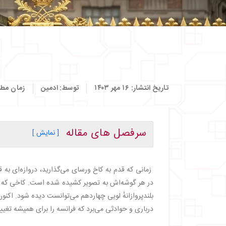
تاریخ انتشار:
۱۶ مهر ۱۴۰۳
توسط:
ادمین
زمان مطا
سرفصل های مقاله
[ نمایش ]
・
تاریخچه کاخ ورسای؛ از رویا تا واقعیت
・
معماری کاخ ورسای: جزئیات تماشایی
زمانی که قدم به کاخ ورسای می‌گذارید، دروازه‌ای به
・
جاذبه‌های گردشگری کاخ ورسای از گذشته تا امر
در هر گوشه‌اش به تصویر کشیده شده است. کاخی که نه
・
تالار آینه‌ها: شکوه در هر بازتاب
بلندپروازانهٔ لویی چهاردهم می‌توانست دیده شود. اکنون 
・
باغ‌های سلطنتی ورسای: پیوند تاریخ و طبیع
درباری و حوادثی می‌برد که فرانسه را برای همیشه تغییر
・
کلیسای سلطنتی: معماری و نقاشی‌های خیره‌ک