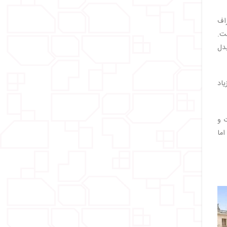
راف
 نیز حدود ۶۷۰۰۰ مترمربع است.
بدل
یاد
 و
اما