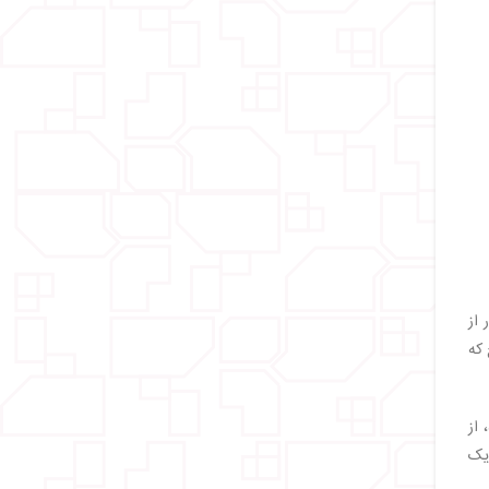
 برای فرار از
 که
 از
یک