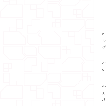
ته
د.
ان،
ناخته
ا به
مله
اری
جنگ جهانی اول