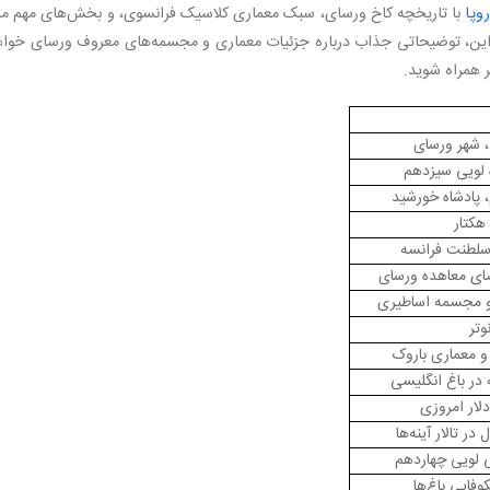
ی خصوصی ملکه
وپا
با تاریخچه کاخ ورسای، سبک معماری کلاسیک فرانسوی، و بخش‌های مهم مان
ه بر این، توضیحاتی جذاب درباره جزئیات معماری و مجسمه‌های معروف ورسای خوا
ورشید
ر همراه شوید.
 شهر ورسای
 پادشاه خورشید
سلطنت فرانسه
و مجسمه اساطیری
وتر
و معماری باروک
ر باغ انگلیسی
ر تالار آینه‌ها
 لویی چهاردهم
وفایی باغ‌ها