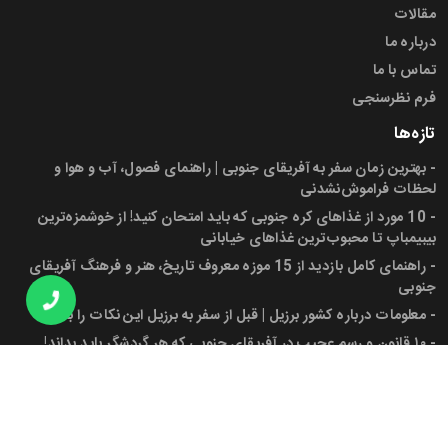
مقالات
درباره ما
تماس با ما
فرم نظرسنجی
تازه‌ها
-
بهترین زمان سفر به آفریقای جنوبی | راهنمای فصول، آب و هوا و
لحظات فراموش‌نشدنی
-
10 مورد از غذاهای کره جنوبی که باید امتحان کنید! از خوشمزه‌ترین
بیبیمباپ تا محبوب‌ترین غذاهای خیابانی
-
راهنمای کامل بازدید از 15 موزه معروف تاریخ، هنر و فرهنگ آفریقای
جنوبی
-
معلومات درباره کشور برزیل | قبل از سفر به برزیل این نکات را بدانید!
-
۱۰ قانون و رسم عجیب در آفریقای جنوبی که هر گردشگر باید بداند!
-
پرچم آفریقای جنوبی، شهرها، جمعیت و دانستنی‌های کاربردی برای سفر
به این کشور
مجوز ها