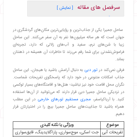
سرفصل های مقاله
[ نمایش ]
・
هرآنچه که باید درمورد ساحل جمیرا دبی بدانید
・
چگونه به ساحل جمیرا برویم؟
ساحل جمیرا یکی از جذاب‌ترین و رؤیایی‌ترین مکان‌های گردشگری در
・
رفتن به ساحل جمیرا با مترو
جهان است که هر ساله میلیون‌ها نفر به آن سفر می‌کنند. این ساحل
・
رفتن به ساحل جمیرا با تاکسی
زیبا با شن‌های نرم، سفید و آب‌های زلالی که دارد، تجربه‌ای
・
رفتن به ساحل جمیرا با اتوبوس
فراموش‌نشدنی برای شما رقم می‌زند تا خاطرات آن همیشه در ذهنتان
・
رفتن به ساحل جمیرا با ماشین شخصی
بماند.
・
رفتن به ساحل جمیرا با دوچرخه
فرقی نمی‌کند در
تور دبی
به دنبال آرامش باشید یا هیجان، این ساحل
・
آدرس ساحل جمیرا
جذاب امکانات متنوعی در خود دارد که پاسخگوی تفریحات شماست.
・
بهترین زمان بازدید از ساحل جمیرا دبی
نگران محل اقامت خود نیز نباشید؛ هتل‌ها و اقامتگاه‌های بسیار لوکسی
・
تفریحات ساحل جمیرا دبی
در نزدیکی ساحل جمیرا دبی قرار دارند که می‌توانید از آن‌ها استفاده
・
امکانات ساحل جمیرا دبی
کنید. با آریاکیاسفر،
مجری مستقیم تورهای خارجی
در این مطلب
・
نکات بازدید از ساحل جمیرا دبی
همراه باشید تا جذابیت‌های ساحل جمیرا بیچ را در اختیارتان قرار
・
نزدیک‌ترین هتل‌ها به ساحل جمیرا دبی
دهیم.
・
زمان لازم برای گشت‌وگذار در ساحل جمیرا دبی
موضوع
ویژگی یا نکته کلیدی
・
هزینه بلیت ساحل جمیرا دبی
تفریحات آبی
جت اسکی، موج‌سواری، پاراگلایدینگ، قایق‌سواری
・
مکان‌های تفریحی اطراف ساحل جمیرا دبی