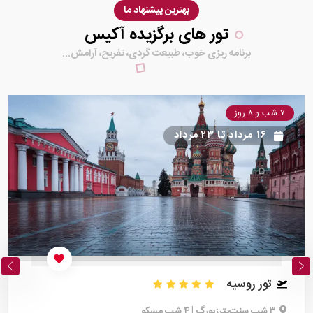
بهترین پیشنهاد ما
تور های برگزیده آکیس
برنامه ریزی خوب، طبیعت گردی، تفریح، آرامش...
۷ شب و ۸ روز
۱۶ مرداد
تا
۲۳ مرداد
تور روسیه
۳ شب سنت‌پترزبورگ | ۴ شب مسکو