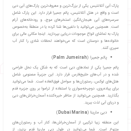
پارک آبی آتلانتیس یکی از بزرگ‌ترین و معروف‌ترین پارک‌های آبی دبی
است و واقع در هتل آتلانتیس، پالم جمیرا قرار دارد. این پارک شامل
سرسره‌های آبی هیجان‌انگیز، استخرهای موج، و رودخانه‌های آرام
است. همچنین می‌توانید با دلفین‌ها شنا کرده یا در منطقهٔ به‌خصوص
پارک به تماشای انواع موجودات دریایی بپردازید. اینجا مکانی عالی برای
خانواده‌ها و دوستان است که می‌خواهند لحظات شادی را کنار آب
سپری کنند.
پالم جمیرا (
Palm Jumeirah
)
پالم جمیرا یکی از نمادهای دبی است که به شکل یک نخل طراحی
شده و در آب‌های خلیج‌فارس قرار دارد. این جزیرهٔ مصنوعی شامل
هتل‌های لوکس، رستوران‌ها و سواحل فوق‌العاده است. شما می‌توانید
برای پیاده‌روی، دوچرخه‌سواری یا استفاده از تراموا بر روی جزیره قدم
بگذارید. همچنین می‌توانید از مناظر خیره‌کننده آسمان‌خراش‌های دبی
و دریای آبی لذت ببرید.
دبی مارینا (
Dubai Marina
)
این منطقه‌ زیبا ترکیبی از آسمان‌خراش‌ها، کنار آب و رستوران‌های
متنوع است. شما می‌توانید در طول دبی مارینا قدم بزنید، از