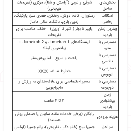
بخش‌های
شرقی و غربی (آرامش و شنا)، مرکزی (تفریحات
・
بهترین سواحل ساحل جمیرا دبی
ساحل
هیجانی)
・
ساحل جمیرا بیچ
امکانات
رستوران، کافه، دوش، رختکن، فضای سبز، پارکینگ،
・
ساحل پالم جمیرا
رفاهی
زمین بازی، باشگاه، سالن ماساژ
・
نتیجه‌گیری
بهترین زمان
پاییز تا بهار (اکتبر تا آوریل) – خنک، مناسب برای
بازدید
تفریحات
دسترسی با
ایستگاه‌های Jumeirah 1 و Jumeirah 2 +
مترو
پیاده‌روی کوتاه
دسترسی با
راحت و سریع – اما پرهزینه‌تر
تاکسی
دسترسی با
خطوط ۸، ۸۱، XK28
اتوبوس
دسترسی با
مسیر اختصاصی برای علاقه‌مندان به ورزش و
دوچرخه
ماجراجویی
زمان
پیشنهادی
۳ تا ۴ ساعت
بازدید
رایگان (برخی خدمات مانند سایبان یا صندلی پولی
هزینه ورودی
هستند)
سواحل
جمیرا بیچ (خانوادگی، تفریحی)، پالم جمیرا (لوکس