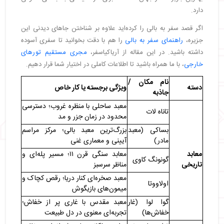
・
ساحل سانور | sanur beach
دارد.
・
نوزا لمبونگن | Nusa Lembongan
・
تفریحات هیجان‌ انگیز بالی
اگر قصد سفر به بالی را کرده‌اید علاوه بر شناختن جاهای دیدنی این
・
موج‌ سواری در ساحل کوتا | kuta beach bali
جزیره،
راهنمای سفر به بالی
را هم با دقت بخوانید تا سفری آسوده
・
داشته باشید. در این مقاله از آریاکیاسفر،
مجری مستقیم تورهای
・
گشت و گذار در بازارهای محلی اوبود | Ubud Art
خارجی
، با ما همراه باشید تا اطلاعات کاملی در اختیار شما قرار دهیم.
Market
نام مکان /
・
سافاری در پارک ساحلی جزیره | Bali Safari &
دسته
ویژگی برجسته یا کار خاص
جاذبه
Marine Park
معبد ساحلی با منظره غروب؛ دسترسی
・
دنیای وارونه بالی | Upside Down World Bali
تاناه لات
محدود در زمان جزر و مد
・
سافاری پارک فیل ها|Bali Elephant Safari Park
بساکی (معبد
بزرگ‌ترین معبد بالی؛ مرکز مراسم
・
جاهای دیدنی کمتر شناخته شده بالی
مادر)
آیینی و معماری غنی
・
آبشار سکومپول | Sekumpul Waterfall
معابد
معابد سنگی قرن ۱۱؛ مسیر پله‌ای و
گونونگ کاوی
・
جزیره نوسا پنیدا | Nusa Penida
تاریخی
مناظر سرسبز
・
روستای پنگلیپوران | Penglipuran Village
معبد صخره‌ای کنار دریا؛ رقص کچاک و
اولاووتا
・
ساحل نیانگ نیانگ | Nyang Nyang Beach
میمون‌های بازیگوش
・
جنگل مانگرو در سانور | Mangrove Forest
گوا لوا (غار
معبد مقدس با غاری پر از خفاش؛
・
سخن آخر
خفاش‌ها)
تجربه‌ای معنوی در دل طبیعت