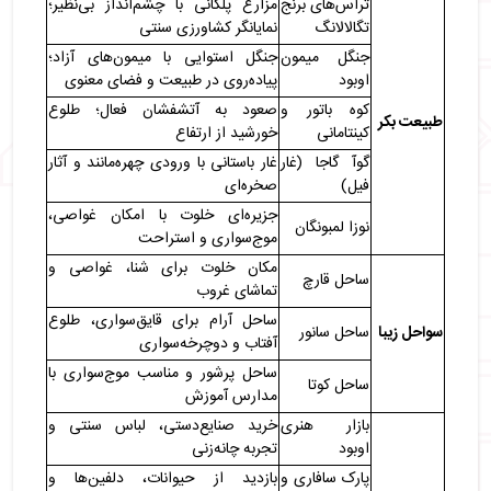
تراس‌های برنج
مزارع پلکانی با چشم‌انداز بی‌نظیر؛
تگالالانگ
نمایانگر کشاورزی سنتی
جنگل میمون
جنگل استوایی با میمون‌های آزاد؛
اوبود
پیاده‌روی در طبیعت و فضای معنوی
کوه باتور و
صعود به آتشفشان فعال؛ طلوع
طبیعت بکر
کینتامانی
خورشید از ارتفاع
گوآ گاجا (غار
غار باستانی با ورودی چهره‌مانند و آثار
فیل)
صخره‌ای
جزیره‌ای خلوت با امکان غواصی،
نوزا لمبونگان
موج‌سواری و استراحت
مکان خلوت برای شنا، غواصی و
ساحل قارچ
تماشای غروب
ساحل آرام برای قایق‌سواری، طلوع
سواحل زیبا
ساحل سانور
آفتاب و دوچرخه‌سواری
ساحل پرشور و مناسب موج‌سواری با
ساحل کوتا
مدارس آموزش
بازار هنری
خرید صنایع‌دستی، لباس سنتی و
اوبود
تجربه چانه‌زنی
پارک سافاری و
بازدید از حیوانات، دلفین‌ها و