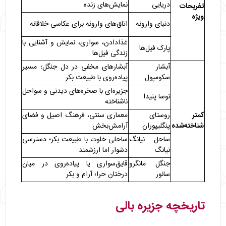
دریایی
نمایش‌های زنده
تفریحات
ویژه
دنیای وارونه
اتاق‌های وارونه برای عکاسی خلاقانه
غذادادن، سواری، نمایش و آشنایی با
پارک فیل‌ها
زندگی فیل‌ها
آبشار
آبشارهای مخفی در دل جنگل؛ مسیر
سکومپول
پیاده‌روی با طبیعت بکر
جزیره‌ای با صخره‌های دیدنی و سواحل
نوسا پنیدا
ناشناخته
کمتر
روستای
معماری سنتی، فرهنگ اصیل و فضای
شناخته‌شده
پنگلیپوران
آرامش‌بخش
ساحل نیانگ
ساحلی خلوت با طبیعت بکر؛ دسترسی
نیانگ
دشوار اما ارزشمند
جنگل مانگرو
قایق‌سواری یا پیاده‌روی در میان
سانور
درختان حرا؛ آرام و بکر
تاریخچه جزیره بالی