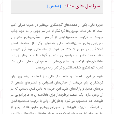
سرفصل های مقاله
[ نمایش ]
・
تاریخچه جزیره بالی
・
معرفی بهترین جاهای دیدنی بالی
جزیره بالی، یکی از مقصدهای گردشگری بی‌نظیر در جنوب شرقی آسیا
・
معابد بالی اندونزی
است که هر ساله میلیون‌ها گردشگر از سراسر جهان را به خود جذب
・
معبد تاناه لات | Tanah Lot Temple
می‌کند. با ترکیب منحصربه‌فردی از آرامش، سرگرمی‌های متنوع و
・
معبد بساکی | Besakih Temple
ماجراجویی‌های خارق‌العاده، بالی به‌عنوان یکی از مقاصد اصلی
・
معبد گونونگ کاوی | Gunung Kawi Temple
گردشگری در جهان شناخته می‌شود. از جاذبه‌های فرهنگی تاریخی
・
معبد اولاووتا | Temple Uluwatu
مانند معابد هندو و مراسم‌های مذهبی گرفته تا ساحل‌های زیبا با
・
معبد گوالا لوا | Pura Goa Lawah
ساختمان‌های لوکس و رستوران‌هایی با طعم‌های محلی، بالی یک
・
دیدنی‌ های طبیعت بالی
تجربه گردشگری شگفت‌انگیز و فراگیر ارائه می‌دهد.
・
تراس های برنج تلالانگ | Tegallalang Rice
علاوه بر این، طبیعت و مناظر بکر بالی نیز تجارب بی‌نظیری برای
Terraces
گردشگران رقم می‌زند. از جنگل‌های استوایی و آبشارهای طبیعی تا
・
جنگل‌ های میمون اوبود | Ubud Monkey Forest
دره‌های عمیق و پارک‌های ملی، این جزیره به دلیل غنای زیستی که در
・
کوه آتشفشان باتور و کینتامانی | Kintamani and
آن وجود دارد، یک مقصد پرطرف‌دار برای علاقه‌مندان به ماجراجویی در
Mount Batur
طبیعت هم محسوب می‌شود. به‌طورکلی، بالی با ترکیب منحصربه‌فردی
・
گوآ گاجا | Goa Gajah
از فرهنگ، تاریخ، طبیعت و ماجراجویی‌های خارق‌العاده، یکی از
・
ساحل قارچ | mushroom Beach
بهترین جزیره‌ها در جهان است که برای هر سلیقه‌ای جاذبه‌های متنوعی