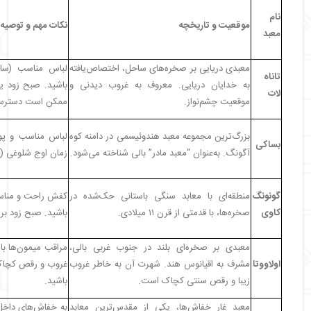
نام
موقعیت و تاریخچه
نکات مهم و توصیه‌
معبد
معبدی دریایی بر صخره‌های ساحل، اختصاص‌یافته
لباس مناسب (سار
تاناه
به خدایان دریایی. معروف به غروب دیدنی و
باشید. صبح زود یا
لات
موقعیت چشم‌نواز.
ممکن است دسترسی 
بزرگ‌ترین مجموعه معبد هندوئیسمی در دامنه کوه
لباس مناسب و پوش
بساکی
آگونگ. به‌عنوان “معبد مادر” بالی شناخته می‌شود.
زمان اوج شلوغی (ظه
گونونگ
منطقه‌ای با معابد سنگی باستانی حک‌شده در
کفش راحت و مناسب پ
کاوی
صخره‌ها، با قدمتی از قرن ۱۱ میلادی.
باشید. صبح زود برا
معبدی بر صخره‌ای بلند در جنوب غربی بالی،
مراقب میمون‌ها با
اولاووتا
مشرف به اقیانوس هند. شهرت آن به خاطر غروب
غروب و رقص کچاک 
زیبا و رقص سنتی کچاک است.
باشید.
معبد غار خفاش‌ها، یکی از مقدس‌ترین معابد
به خفاش‌های داخل 