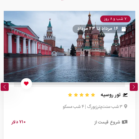
۷ شب و ۸ روز
۱۶ مرداد
تا
۲۳ مرداد
تور روسیه
۳ شب سنت‌پترزبورگ | ۴ شب مسکو
۷۱۰ دلار
شروع قیمت از