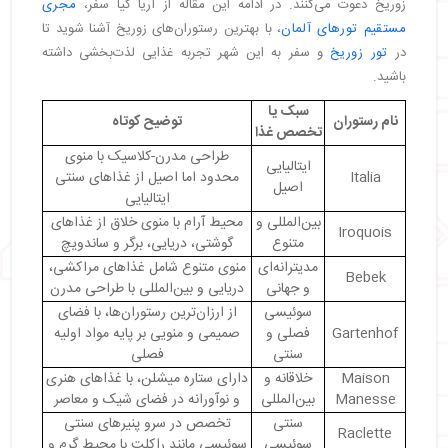
زوریخ دعوت می‌کنند. در ادامه این مقاله از آریا کیا سفر،
مجری
・
طعم‌ های ناب رستوران‌ های زوریخ
مستقیم تورهای آلمان
، با بهترین رستوران‌های زوریخ آشنا شوید تا
در
تور زوریخ
و سفر به این شهر تجربه غذایی لذت‌بخشی داشته
باشید.
سبک یا
نام رستوران
توضیح کوتاه
تخصص غذا
طراحی مدرن-کلاسیک با منوی
ایتالیایی
Italia
محدود اما اصیل از غذاهای سنتی
اصیل
ایتالیایی
بین‌المللی و
محیط آرام با منوی خلاق از غذاهای
Iroquois
متنوع
گوشتی، دریایی، برگر و ساندویچ
مدیترانه‌ای
منوی متنوع شامل غذاهای مراکشی،
Bebek
و جهانی
دریایی و بین‌المللی با طراحی مدرن
سوئیسی
از ارزان‌ترین رستوران‌ها، با فضای
Gartenhof
فصلی و
صمیمی و منویی بر پایه مواد اولیه
سنتی
فصلی
Maison
خلاقانه و
دارای ستاره میشلن، با غذاهای هنری
Manesse
بین‌المللی
و نوآورانه در فضای شیک و معاصر
سنتی
تخصص در سرو پنیرهای سنتی
Raclette
سوئیسی
سوئیسی مانند راکلت با محیط گرم و