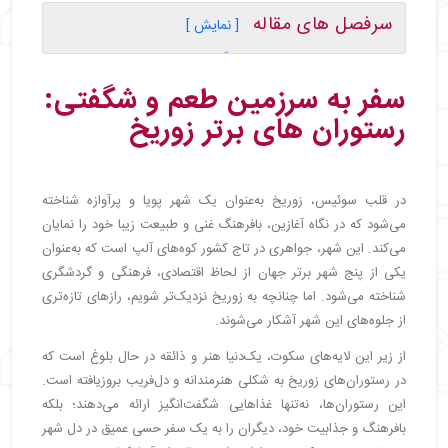
سرفصل های مقاله
[ نمایش ]
・
سفر به سرزمین طعم و شگفتی: رستوران‌ های برتر
زوریخ
سفر به سرزمین طعم و شگفتی:
・
رستوران ایتالیا | Italia
رستوران‌ های برتر زوریخ
・
رستوران ایرکوا | Iroqouis
・
رستوران بِبِک | Bebek
・
در قلب سوئیس، زوریخ به‌عنوان یک شهر پویا و پرآوازه شناخته
・
رستوران گارتن هوف | Gartenhof
می‌شود که در نگاه آغازین، بافرهنگ غنی و طبیعت زیبا خود را نمایان
・
می‌کند. این شهر، جواهری در تاج کشور کوه‌های آلپ است که به‌عنوان
・
رستوران مزون منسه | Maison Manesse
یکی از پنج شهر برتر جهان از لحاظ اقتصادی، فرهنگی و گردشگری
・
شناخته می‌شود. اما چنانچه به زوریخ نزدیک‌تر شویم، رازهای تازه‌تری
・
رستوران راکلت اشتوب | Raclette Stube
از جلوه‌های این شهر آشکار می‌شوند.
・
رستوران فیشر فریتز | Fischer’s Fritz
・
رستوران فولکس هاوس | Volkshaus
از زیر این لایه‌های سکوت، یک‌دنیا هنر و ذائقه در حال بلوغ است که
・
در رستوران‌های زوریخ به شکلی هنرمندانه و دل‌فریب بروزیافته است.
این رستوران‌ها، نه‌تنها غذاهایی شگفت‌انگیز ارائه می‌دهند؛ بلکه
・
رستوران کرونن هال | Kronenhalle
بافرهنگ و جذابیت خود، دیگران را به یک سفر حسی عمیق در دل شهر
・
رستوران لیَل | les Halles