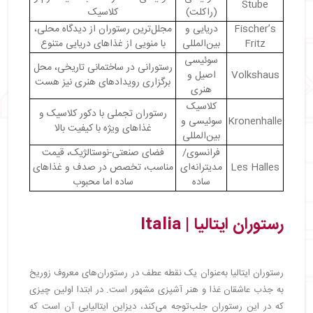
Stube
(راکلت)
کلاسیک
Fischer’s
دریایی و
مجلل‌ترین رستوران از دیدگاه محلی،
Fritz
بین‌المللی
با منویی از غذاهای دریایی متنوع
سوئیسی
رستورانی در ساختمانی تاریخی، محل
Volkshaus
اصیل و
برگزاری رویدادهای هنری نیز هست
هنری
کلاسیک
رستوران تجملی با دکور کلاسیک و
Kronenhalle
سوئیسی و
غذاهای ویژه با کیفیت بالا
بین‌المللی
فرانسوی/
فضای صنعتی-نوستالژیک، قیمت
Les Halles
مدیترانه‌ای
مناسب، تخصص در صدف و غذاهای
ساده
ساده اما محبوب
رستوران ایتالیا | Italia
رستوران ایتالیا به‌عنوان یک نقطه عطف در رستوران‌های معروف زوریخ
به جذب عاشقان غذا و هنر آشپزی مشهور است. در ابتدا اولین چیزی
که در این رستوران جلب‌توجه می‌کند، دیزاین ایتالیایی آن است که