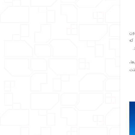
اون
که
.
ها،
ذت