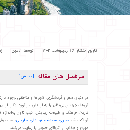
تاریخ انتشار:
۲۶ اردیبهشت ۱۴۰۳
توسط:
ادمین
زم
سرفصل های مقاله
[ نمایش ]
・
・
آشنایی با ۱۰ جاذبه دیدنی در کیپ تاون
در دنیای سفر و گردشگری، شهرها و مناطقی وجود دارند
・
منطقه تاریخی توریستی بوکاپ | Boo-Kaap
آن‌ها تجربه‌ای بی‌نظیر را به ارمغان می‌آورد. یکی ا
・
خلیج بلودرز | Blouders Bay
تاریخ، فرهنگ و طبیعت زیبایش، کیپ تاون به‌اندازه 
・
کوه تیبل | Table Mountain
آریاکیاسفر،
مجری مستقیم تورهای خارجی
، به معرف
・
مرکز تفریحی تجاری واتر فرانت | V&A Waterfront
مهیج و جذاب از آفریقای جنوبی را روایت می‌کنند.