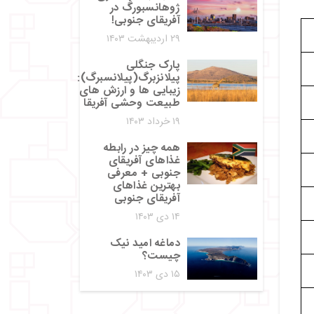
ژوهانسبورگ در
آفریقای جنوبی!
۲۹ اردیبهشت ۱۴۰۳
پارک جنگلی
پیلانزبرگ(پیلانسبرگ):
زیبایی‌ ها و ارزش‌ های
طبیعت وحشی آفریقا
۱۹ خرداد ۱۴۰۳
همه چیز در رابطه
غذاهای آفریقای
جنوبی + معرفی
بهترین غذاهای
آفریقای جنوبی
۱۴ دی ۱۴۰۳
دماغه امید نیک
چیست؟
۱۵ دی ۱۴۰۳