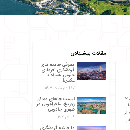
مقالات پیشنهادی
معرفی جاذبه های
گردشگری آفریقای
جنوبی همراه با
عکس!
۱۷ اردیبهشت ۱۴۰۳
 به
لیست جاهای دیدنی
زوریخ، ماجراجویی در
وان
شهری جادویی
از
۰۸ آذر ۱۴۰۲
نی
۱۰ جاذبه گردشگری