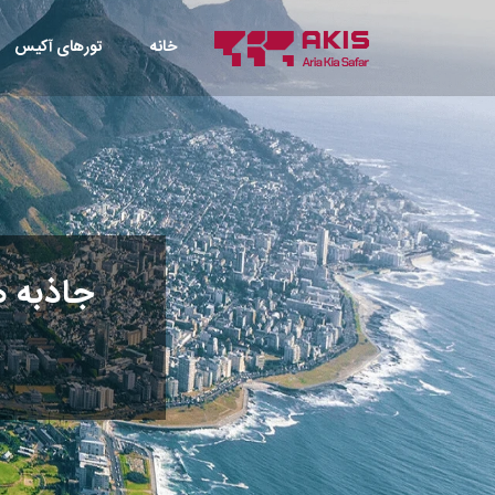
خانه
تورهای آکیس
جاذبه ه