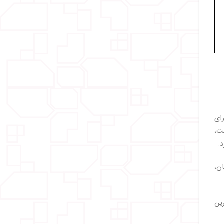
ای
ست،
د.
ان،
رین