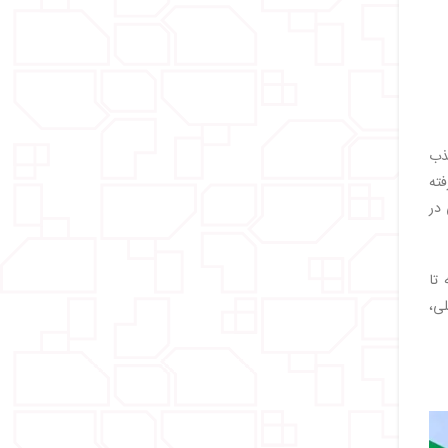
جذب
فته
 در
تا
محلی،