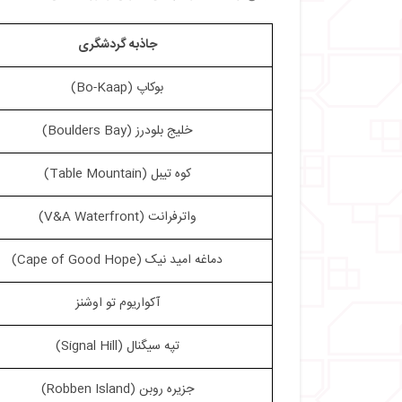
・
دماغه امید نیک | Cape of Good Hope
・
آکواریوم تو اوشنز | Two Oceans Aquarium
جاذبه گردشگری
・
تپه سیگنال | Signal Hill
・
جزیره روبن | Robben Island
بوکاپ (Bo-Kaap)
・
باغ کمپانی | Company’s Garden
・
سواحل کلیفتون و خلیج کمپس | Clifton and Camps Bay Beaches
خلیج بلودرز (Boulders Bay)
・
کیپ تاون، مقصدی برای همه: از علاقه‌ مندان به
کوه تیبل (Table Mountain)
واترفرانت (V&A Waterfront)
دماغه امید نیک (Cape of Good Hope)
آکواریوم تو اوشنز
تپه سیگنال (Signal Hill)
جزیره روبن (Robben Island)