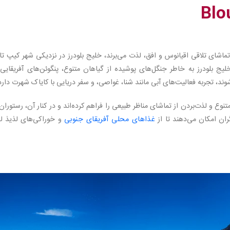
 تماشای تلاقی اقیانوس و افق، لذت می‌برند، خلیج بلودرز در نزدیکی شهر کیپ ت
یج بلودرز به خاطر جنگل‌های پوشیده از گیاهان متنوع، پنگوئن‌های آفریقایی 
شوند، تجربه فعالیت‌های آبی مانند شنا، غواصی، و سفر دریایی با کایاک شهرت دارد
ع و لذت‌بردن از تماشای مناظر طبیعی را فراهم کرده‌اند و در کنار آن، رستوران‌
ران امکان می‌دهند تا از
غذاهای محلی آفریقای جنوبی
و خوراکی‌های لذیذ ل