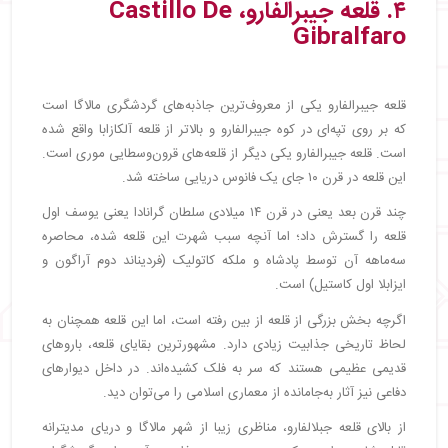
۴. قلعه جیبرالفارو، Castillo De
Gibralfaro
قلعه جیبرالفارو یکی از معروف‌ترین جاذبه‌های گردشگری مالاگا است
که بر روی تپه‌ای در کوه جیبرالفارو و بالاتر از قلعه آلکازابا واقع شده
است. قلعه جیبرالفارو یکی دیگر از قلعه‌های قرون‌وسطایی موری است.
این قلعه در قرن ۱۰ جای یک فانوس دریایی ساخته شد.
چند قرن بعد یعنی در قرن ۱۴ میلادی سلطان گرانادا یعنی یوسف اول
قلعه را گسترش داد؛ اما آنچه سبب شهرت این قلعه شده، محاصره
سه‌ماهه آن توسط پادشاه و ملکه کاتولیک (فردیناند دوم آراگون و
ایزابلا اول کاستیل) است.
اگرچه بخش بزرگی از قلعه از بین رفته است، اما این قلعه همچنان به
لحاظ تاریخی جذابیت زیادی دارد. مشهورترین بقایای قلعه، باروهای
قدیمی عظیمی هستند که سر به فلک کشیده‌اند. در داخل دیوارهای
دفاعی نیز آثار به‌جامانده از معماری اسلامی را می‌توان دید.
از بالای قلعه جبلالفارو، مناظری زیبا از شهر مالاگا و دریای مدیترانه