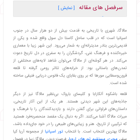
سرفصل های مقاله
[ نمایش ]
・
۱. قلعه آلکازابا، Alcazaba de Málaga
・
۲. کلیسای جامع مالاگا، Catedral de Málaga
مالاگا، شهری با تاریخی به قدمت بیش از دو هزار سال در جنوب
・
۳. شهر قدیمی، Old Town
اسپانیا است که در قلب ساحل کاستا دل سول واقع شده و یکی از
・
۴. قلعه جیبرالفارو، Castillo de Gibralfaro
قدیمی‌ترین بنادر مدیترانه‌ای به شمار می‌رود. این شهر زیبا با معماری
・
۵. تئاتر رومانو، Teatro Romano
خیره‌کننده و فرهنگ غنی، گردشگران را به سفری در دل تاریخ دعوت
・
۶. خانه و موزه پیکاسو، Museo Picasso Málaga
می‌کند. در هر گوشه‌ای از مالاگا می‌توان شاهد لایه‌های مختلفی از
・
۷. بندر مالاگا، Puerto de Málaga
تمدن‌های باستانی بود: از خرابه‌های تئاتر رومی گرفته تا قلعه
・
۸. موزه کارمن تیسن، Museo Carmen Thyssen
قرون‌وسطایی مورها که بر روی بقایای یک فانوس دریایی فنیقی ساخته
Málaga
شده است.
・
۹. ساحل مالاگوتا، Playa de la Malagueta
قلعه باشکوه آلکازابا و کلیسای باروک بی‌نظیر مالاگا نیز از دیگر
・
۱۰. موزه مالاگا، Museo de Málaga
جاذبه‌های این شهر دیدنی هستند. هر یک از این آثار تاریخی،
・
خلاصه
داستان‌های فراوانی برای گفتن دارند و بازدیدکنندگان را با فرهنگ و
میراث مالاگا آشنا می‌کنند. اگر به دنبال یک مقصد منحصربه‌فرد هستید
که ترکیبی از تاریخ، هنر و زیبایی‌های طبیعی را در خود جای‌داده باشد،
مالاگا بهترین انتخاب است. با انتخاب
تور اسپانیا
از مجموعه آریا کیا
سفر،
مجری مستقیم تورهای اروپا
، فرصت دیدن مالاگا زیبا در فصول