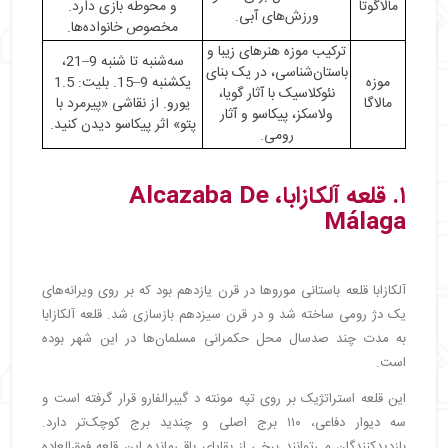
مالاگوتا
و محوطه بازی دارد.
ورزش‌های آبی.
مخصوص خانواده‌ها.
ترکیب موزه هنرهای زیبا و
سه‌شنبه تا شنبه 9–21،
باستان‌شناسی، در یک بنای
موزه
یکشنبه 9–15. بلیت: 1.5
نئوکلاسیک با آثار گویا،
مالاگا
یورو. از نقاشی «پیرمرد با
ولاسکز، پیکاسو و آثار
پتو» اثر پیکاسو دیدن کنید.
رومی.
۱. قلعه آلکازابا، Alcazaba De
Málaga
آلکازابا قلعه باستانی موروها در قرن یازدهم بود که بر روی ویرانه‌های
یک دژ رومی ساخته شد و در قرن سیزدهم بازسازی شد. قلعه آلکازابا
به مدت چند صدسال محل حکمرانی مسلمان‌ها در این شهر بوده
است.
این قلعه استراتژیک بر روی تپه مونته د گیبرالفارو قرار گرفته است و
سه دیوار دفاعی، ۱۱۰ برج اصلی و چندید برج کوچک‌تر دارد.
بازدیدکنندگان می‌توانند برخی از بقایای باقی‌مانده این قلعه فوق‌العاده