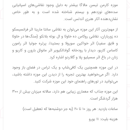
موزه کارمن تیسن مالاگا بیشتر به دلیل وجود نقاشی‌های اسپانیایی
سده‌های نوزدهم و بیستم شناخته شده است و به طور خاص
نشان‌دهنده آثار هنری آندلس است.
از مهم‌ترین آثار این موزه می‌توان به نقاشی سانتا مارینا اثر فرانسیسکو
ده زورباران، نقاشی روکاس ده خاوئا و ال بوته بلانکو (سنگ‌ها در خاوئا
و قایق سفید) اثر خواکین سورولا و بستیدا، پرتره جولیا اثر رامون
کاساس کاربو، دیدار با رودخانه گوادالکیویر اثر مانوئل بارون و کاریو و
زنان در باغ اثر سسیلیو پلا و گالاردو اشاره کرد.
در این موزه همچنین یک کافی‌شاپ و یک تراس در فضای باز وجود
دارد. اگر می‌خواهید بهترین تجربه را از دیدن این موزه داشته باشید،
می‌توانید در تورهای راهنمای خود این موزه شرکت کنید.
این موزه جذاب که معماری زیبایی هم دارد، سالانه میزبان بیش از ۳۰۰
هزار گردشگر است.
ساعات بازدید: هر روز ۱۰ تا ۲۰ (به جز دوشنبه‌ها که تعطیل است)
هزینه بلیت: ۱۱ یورو