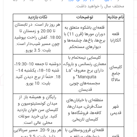
مختلف سال را خواهید داشت.
نام جاذبه
توضیحات
نکات بازدید
هر روز باز است. در تابستان
قلعه‌ای باشکوه متعلق به
تا 20:00 و زمستان تا
قلعه
دوران مورها (قرن 11) با
18:00. کفش راحت بپوشید
آلکازابا
برج‌ها، باغ‌ها، چشمه‌ها و
چون مسیر شیب‌دار است.
دیوارهای مستحکم.
بلیت: 3.5 یورو.
کلیسایی نیمه‌تمام با
معماری رنسانس و باروک،
دوشنبه تا جمعه 10–19:30،
کلیسای
دارای برج معروف “La
شنبه 10–18، یکشنبه 14–
جامع
Manquita” و
18. حتماً از برج دیدن کنید.
مالاگا
مجسمه‌های چوبی
بلیت: 10 یورو.
قدیسان.
رایگان و همیشه باز. از
منطقه‌ای با خیابان‌های
میدان کونستیتوسیون و
شهر
سنگ‌فرش، میدان‌ها،
کلیسای سن خوان بازدید
قدیمی
کافه‌ها، فروشگاه‌ها و
کنید. برای خرید سوغات
کلیسای تاریخی.
محلی عالی است.
قلعه‌ای قرون‌وسطایی با
هر روز 9–20. مسیر سربالایی
قلعه
دیوارهای مرتفع و
دارد. بلیت: 3.5 یورو.