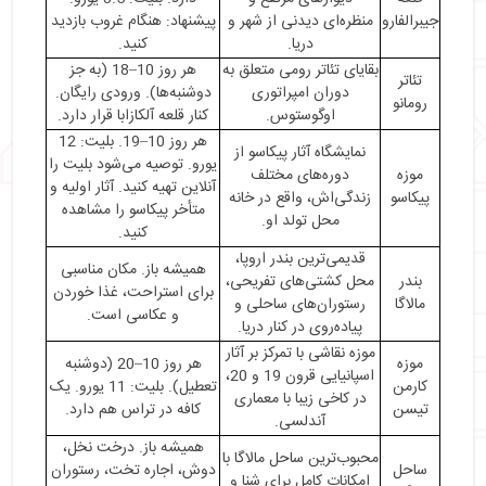
جیبرالفارو
منظره‌ای دیدنی از شهر و
پیشنهاد: هنگام غروب بازدید
دریا.
کنید.
بقایای تئاتر رومی متعلق به
هر روز 10–18 (به جز
تئاتر
دوران امپراتوری
دوشنبه‌ها). ورودی رایگان.
رومانو
اوگوستوس.
کنار قلعه آلکازابا قرار دارد.
هر روز 10–19. بلیت: 12
نمایشگاه آثار پیکاسو از
یورو. توصیه می‌شود بلیت را
موزه
دوره‌های مختلف
آنلاین تهیه کنید. آثار اولیه و
پیکاسو
زندگی‌اش، واقع در خانه
متأخر پیکاسو را مشاهده
محل تولد او.
کنید.
قدیمی‌ترین بندر اروپا،
همیشه باز. مکان مناسبی
بندر
محل کشتی‌های تفریحی،
برای استراحت، غذا خوردن
مالاگا
رستوران‌های ساحلی و
و عکاسی است.
پیاده‌روی در کنار دریا.
موزه نقاشی با تمرکز بر آثار
موزه
هر روز 10–20 (دوشنبه
اسپانیایی قرون 19 و 20،
کارمن
تعطیل). بلیت: 11 یورو. یک
در کاخی زیبا با معماری
تیسن
کافه در تراس هم دارد.
آندلسی.
همیشه باز. درخت نخل،
محبوب‌ترین ساحل مالاگا با
ساحل
دوش، اجاره تخت، رستوران
امکانات کامل برای شنا و