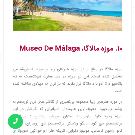
۱۰. موزه مالاگا، Museo De Málaga
موزه مالاگا در واقع از دو موزه هنرهای زیبا و موزه باستان‌شناسی
تشکیل شده است. این دو موزه در یک عمارت نئوکلاسیک به نام
پالاسیو د لا آدوانا د مالاگا قرار دارند که در قرن ۱۸ میلادی ساخته شده
است.
در موزه هنرهای زیبا مجموعه بی‌نظیری از نقاشی‌های قرن نوزدهم به
چشم می‌خورد. معروف‌ترین هنرمندان اسپانیایی که آثارشان در این
موزه وجود دارد، بارتولومه استبان موریلو، لوئیس د مورالس،
فرانسیسکو دی گویا، دیگو ولاسکز، فرانسیسکو دی زورباران، آلونسو
کانو، رامون کاساس، مونیوز دگراین، انریکه جارا ا و خوآکین سورولا ای