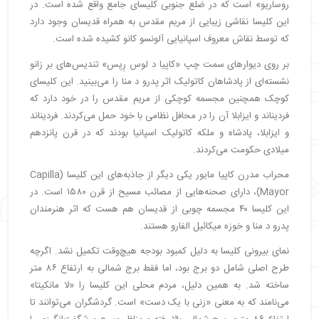
روساریو» است که در ضلع جنوبی کلیسای جامع واقع شده است. در
این کلیسا نقاشی زیبایی از مریم مقدس به همراه قدیسان وجود دارد
که توسط نقاش معروف اسپانیایی آلونسو کانو کشیده شده است.
بر روی دیوارهای سمت چپ «کاپیا د لوس رِیِس» تندیس‌های بر زانو
نشسته‌ای از پادشاهان کاتولیک اثر پدرو د منا را می‌بینید. این کلیسای
کوچک همچنین مجسمه کوچکی از مریم مقدس را در خود دارد که
فردیناند و ایزابلا آن را در محافل نظامی با خود حمل می‌کردند. فردیناند
و ایزابلا، پادشاه و ملکه کاتولیک اسپانیا بودند که در قرن پانزدهم
میلادی حکومت می‌کردند.
محراب مدرن کاپیا مایور یکی دیگر از جاذبه‌های این کلیسا (Capilla
Mayor)، دارای صحنه‌هایی از مصائب مسیح از قرن ۱۵۸۰ است. در
این کلیسا ۴۰ مجسمه چوبی از قدیسان هم هست که اثر هنرمندان
پدرو د منا و خوزه میکائیل الفارو هستند.
نمای بیرونی کلیسا به دلیل کمبود بودجه هیچ‌وقت تکمیل نشد. اگرچه
طرح اصلی شامل دو برج بود، اما فقط برج شمالی به ارتفاع ۸۶ متر
ساخته شد. به همین دلیل، مردم محلی این کلیسا را «لا مانکیتا»
می‌نامند که به معنی «زنی با یک دست» است. گردشگران می‌توانند تا