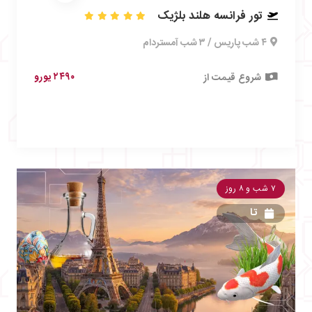
تور فرانسه هلند بلژیک
۴ شب پاریس / ۳ شب آمستردام
۲۴۹۰ یورو
شروع قیمت از
۷ شب و ۸ روز
تا