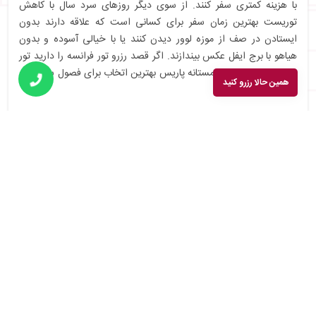
با هزینه کمتری سفر کنند. از سوی دیگر روزهای سرد سال با کاهش
توریست بهترین زمان سفر برای کسانی است که علاقه دارند بدون
ایستادن در صف از موزه لوور دیدن کنند یا با خیالی آسوده و بدون
هیاهو با برج ایفل عکس بیندازند. اگر قصد رزرو تور فرانسه را دارید تور
پاییز پاریس و یا تور زمستانه پاریس بهترین اتخاب برای فصول سرد سال
همین حالا رزرو کنید
است.
در نظر داشته باشید بسیاری از
فستیوال‌های فرانسه
در فصل‌های پاییز
و زمستان برگزار می‌شود و گردشگران زمستانی فرصت استفاده از آن‌ها
را دارند. ایونت‌ها و فستیوال‌های مرتبط با کریسمس که در پاریس برگزار
می‌شوند جز برترین فستیوال‌های سال هستند.
آکیس با طراحی، تنظیم و برگزاری تورهای ترکیبی و یا تک مقصدی
پاریس و فرانسه در تمام فصول سال، هم شرایط لذت‌بردن از شرکت در
فستیوال‌های تابستانی را برای شما فراهم کند و هم همراه شما در
جذاب‌ترین ایونت‌های کریسمسی که در پاریس برگزار می‌شوند، خواهد
بود.