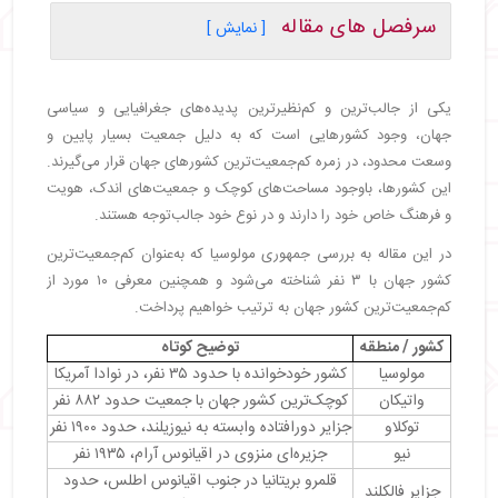
سرفصل های مقاله
[ نمایش ]
・
کم‌جمعیت‌ترین کشور جهان کجاست؟
・
۱۰ مورد از کم‌جمعیت‌ترین کشورهای جهان به ترتیب
یکی از جالب‌ترین و کم‌نظیرترین پدیده‌های جغرافیایی و سیاسی
・
واتیکان (Vatican City)
جهان، وجود کشورهایی است که به دلیل جمعیت بسیار پایین و
・
توکلاو (Tokelau)
وسعت محدود، در زمره کم‌جمعیت‌ترین کشورهای جهان قرار می‌گیرند.
・
نیو (Niue)
این کشورها، باوجود مساحت‌های کوچک و جمعیت‌های اندک، هویت
・
جزایر فالکلند (Falkland Islands)
و فرهنگ خاص خود را دارند و در نوع خود جالب‌توجه هستند.
・
مونتسرات (Montserrat)
در این مقاله به بررسی جمهوری مولوسیا که به‌عنوان کم‌جمعیت‌ترین
・
سن پیر و میکلون (Saint Pierre and Miquelon)
کشور جهان با ۳ نفر شناخته می‌شود و همچنین معرفی ۱۰ مورد از
・
سن بارتهلمی (Saint Barthélemy)
کم‌جمعیت‌ترین کشور جهان به ترتیب خواهیم پرداخت.
・
والیس و فوتونا (Wallis and Futuna)
・
تووالو (Tuvalu)
کشور / منطقه
توضیح کوتاه
・
نائورو (Nauru)
مولوسیا
کشور خودخوانده با حدود ۳۵ نفر، در نوادا آمریکا
・
کم‌جمعیت‌ترین کشورهای هر قاره
واتیکان
کوچک‌ترین کشور جهان با جمعیت حدود ۸۸۲ نفر
توکلاو
جزایر دورافتاده وابسته به نیوزیلند، حدود ۱۹۰۰ نفر
・
جمع‌بندی
نیو
جزیره‌ای منزوی در اقیانوس آرام، ۱۹۳۵ نفر
・
سوالات متداول
قلمرو بریتانیا در جنوب اقیانوس اطلس، حدود
جزایر فالکلند