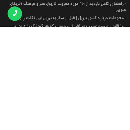
-
راهنمای کامل بازدید از 15 موزه معروف تاریخ، هنر و فرهنگ آفریقای
جنوبی
-
معلومات درباره کشور برزیل | قبل از سفر به برزیل این نکات را بدانید!
-
۱۰ قانون و رسم عجیب در آفریقای جنوبی که هر گردشگر باید بداند!
-
پرچم آفریقای جنوبی، شهرها، جمعیت و دانستنی‌های کاربردی برای سفر
به این کشور
مجوز ها