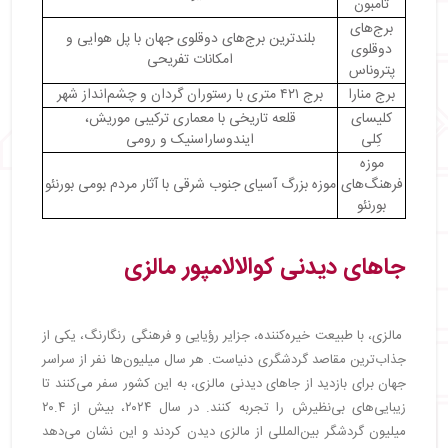
تامبون
・
کوانتان (Kuantan)
برج‌های
・
جزیره تیومان (Tioman Island)
بلندترین برج‌های دوقلوی جهان با پل هوایی و
دوقلوی
امکانات تفریحی
・
پکان (Pekan)
پتروناس
・
راوب (Raub)
برج منارا
برج ۴۲۱ متری با رستوران گردان و چشم‌انداز شهر
・
جاهای دیدنی ساراواک مالزی
کلیسای
قلعه تاریخی با معماری ترکیبی موریش،
・
پارک ملی مولو (Mulu National Park)
کِلی
ایندوساراسنیک و رومی
・
پارک ملی نیاه (Niah National Park)
موزه
فرهنگ‌های
موزه بزرگ آسیای جنوب شرقی با آثار مردم بومی بورنئو
・
پارک ملی مرجان‌های میری‌سیبوتی (MiriSibuti
بورنئو
Coral Reefs National Park)
・
موزه فرهنگ‌های بورنئو (Borneo Cultures
Museum)
جاهای دیدنی کوالالامپور مالزی
・
جاهای دیدنی ساباه مالزی
・
بازار یکشنبه گایا (Gaya Street Sunday Market)
・
جزیره لایانگ لایانگ (Pulau Layang-Layang)
مالزی، با طبیعت خیره‌کننده، جزایر رؤیایی و فرهنگی رنگارنگ، یکی از
・
جزیره مانوکان (Manukan Island)
جذاب‌ترین مقاصد گردشگری دنیاست. هر سال میلیون‌ها نفر از سراسر
・
ساحل پولائو مانتانانی (Pulau Mantanani)
جهان برای بازدید از جاهای دیدنی مالزی، به این کشور سفر می‌کنند تا
・
جاهای دیدنی مالاکا مالزی
زیبایی‌های بی‌نظیرش را تجربه کنند. در سال ۲۰۲۴، بیش از ۲۰.۴
・
ویرانه‌های قلعه آفاموسا (a'famosa castle)
میلیون گردشگر بین‌المللی از مالزی دیدن کردند و این نشان می‌دهد