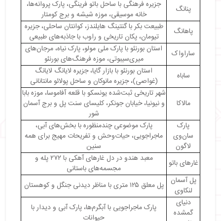
جزیره فرهنگی با ساحل باتو فرینگی، پارک پروانه‌ها،
پنانگ
・
جاهای دیدنی ایپوه مالزی
خانه موسیقی، موزه شیشه و برج کومتار
・
کلیسای کِلی (Kellie's Castle)
طبیعت بکر با گنتینگ هایلندز، کوانتان ساحلی، جزیره
پاهانگ
・
دنیای گمشده تامبون (Lost World of Tambun)
تیومان، پکان تاریخی و راوب با جاذبه‌های طبیعی
・
چشمه‌های آب گرم و پارک شبانه تامبون
استان بورنئو با پارک ملی مولو، پارک نیاه، مرجان‌های
ساراواک
میری‌سیبوتی، موزه فرهنگ‌های بورنئو
・
رودخانه کینتا (The Kinta Riverfront Walk)
استان بورنئو با بازار گایا، جزیره لایانگ لایانگ
・
دنیای زیر آب لنگکاوی (Underwater World
ساباه
(غواصی)، جزیره مانوکان و ساحل پولائو مانتانانی
Langkawi)
شهر تاریخی ثبت‌شده یونسکو با قلعه آفاموسا، موزه بابا
・
پارک دولتی رویال بلوم (Royal Belum State
مالاکا
و نیونیا، خیابان جونکر، کلیسای سنت پل و برج آسمان
Park)
شور
・
جاهای دیدنی مالزی پنانگ
پارک
پارک موضوعی چندمنظوره با بخش‌های آبی،
・
ساحل باتو فرینگی (Batu Ferringhi Beach)
سان‌وی
ماجراجویی، حیات‌وحش و تفریحات مهیج برای همه
・
پارک پروانه‌های پنانگ (Penang Butterfly Park,
لاگون
سنین
Entopia)
معبد هندو در دل غارهای آهکی با ۲۷۲ پله و
غارهای باتو
・
خانه موسیقی پنانگ (Penang House of Music)
مجسمه‌های باستانی
・
موزه شیشه پنانگ (Glass Museum Penang)
پل آسمان
پل معلق ۱۲۵ متری با مناظر دیدنی جنگل و کوهستان
・
برج کومتار پنانگ (The Top Komtar Penang)
لنکاوی
・
جاهای دیدنی پاهنگ مالزی
دنیای
پارک ماجراجویی با آبگرم‌ها، پارک آبی و دیدار با
گمشده
・
گنتینگ هایلندز (Genting Highlands)
حیوانات