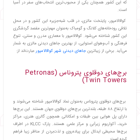
・
موزه میراث بابا و نیونیا (Baba and Nyonya
که این کشور همچنان یکی از محبوب‌ترین انتخاب‌های سفر در آسیا
Heritage Museum)
است.
・
خیابان جونکر (Jonker Street Malacca)
کوالالامپور، پایتخت مالزی، در قلب شبه‌جزیره این کشور و در محل
・
کلیسای سنت پل (St. Paul's Church)
تلاقی رودخانه‌های کلانگ و گومباک به‌عنوان مهم‌ترین مقصد گردشگری
・
برج آسمان شور (Shore Sky Tower)
این کشور شناخته می‌شود. کوالالامپور با معماری مدرن و سنتی، تنوع
・
موزه کاخ سلطنتی مالاکا (Malacca Royal Palace
فرهنگی و آب‌وهوای استوایی، از بهترین جاهای دیدنی مالزی به شمار
Museum)
می‌آید. برخی از زیباترین
جاهای دیدنی شهر کوالالامپور
عبارت‌اند از:
・
مالزی، سرزمین شگفتی‌ها: جاهای دیدنی از کوالالامپور
تا لنکاوی
برج‌های دوقلوی پتروناس (Petronas
Twin Towers)
برج‌های دوقلوی پتروناس به‌عنوان نماد کوالالامپور شناخته می‌شوند و
با ارتفاع ۸۸ طبقه، بلندترین برج‌های دوقلوی جهان هستند. این برج‌ها
دارای پل هوایی بین طبقات و امکاناتی همچون گالری هنری، مراکز
خرید، آکواریوم زیرآبی و مرکز علمی هستند. پارک KLCC در اطراف
برج‌ها محیطی ایدئال برای پیاده‌روی و لذت‌بردن از مناظر زیبا فراهم
کرده است.