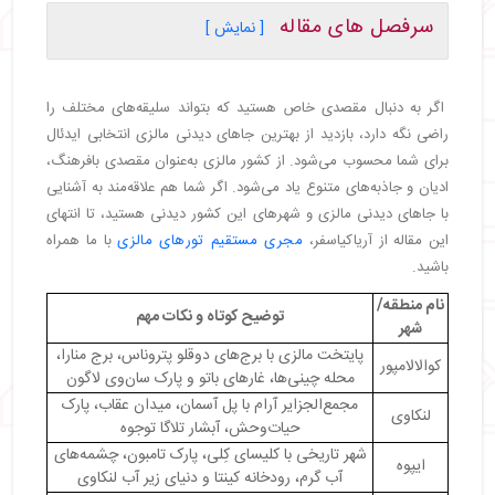
سرفصل های مقاله
[ نمایش ]
・
جاهای دیدنی کوالالامپور مالزی
・
برج‌های دوقلوی پتروناس (Petronas Twin
اگر به دنبال مقصدی خاص هستید که بتواند سلیقه‌های مختلف را
Towers)
راضی نگه دارد، بازدید از بهترین جاهای دیدنی مالزی انتخابی ایدئال
・
برج منارا (Menara KL Tower)
برای شما محسوب می‌شود. از کشور مالزی به‌عنوان مقصدی بافرهنگ،
・
محله چینی‌ها (Chinatown)
ادیان و جاذبه‌های متنوع یاد می‌شود. اگر شما هم علاقه‌مند به آشنایی
・
غارهای باتو (Batu Caves)
با جاهای دیدنی مالزی و شهرهای این کشور دیدنی هستید، تا انتهای
・
ساختمان سلطان عبدالصمد (Sultan Abdul
این مقاله از آریاکیاسفر،
مجری مستقیم تورهای مالزی
با ما همراه
Samad Building)
باشید.
・
پارک موضوعی سان‌وی لاگون (Sunway Lagoon
Theme Park)
نام منطقه/
توضیح کوتاه و نکات مهم
・
آکواریوم KLCC
شهر
پایتخت مالزی با برج‌های دوقلو پتروناس، برج منارا،
・
جاهای دیدنی لنکاوی مالزی
کوالالامپور
محله چینی‌ها، غارهای باتو و پارک سان‌وی لاگون
・
پل آسمان لنکاوی (Langkawi Sky Bridge)
مجمع‌الجزایر آرام با پل آسمان، میدان عقاب، پارک
・
میدان داتاران لانگ (Dataran Lang)
لنکاوی
حیات‌وحش، آبشار تلاگا توجوه
・
پارک حیات‌وحش و بهشت پرندگان (Wildlife Park
شهر تاریخی با کلیسای کِلی، پارک تامبون، چشمه‌های
& Bird Paradise)
ایپوه
آب گرم، رودخانه کینتا و دنیای زیر آب لنکاوی
・
آبشار تلاگا توجوه (Telaga Tujuh Waterfalls)