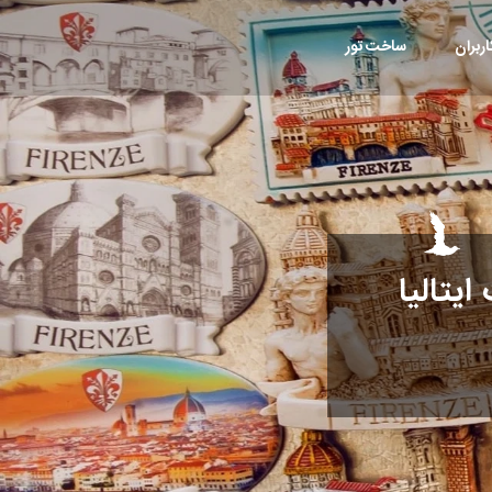
ربران
ساخت تور
یتالیا