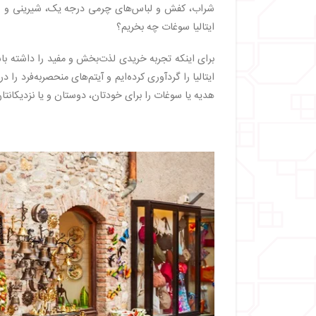
・
فنجان اسپرسو ایتالیایی
شراب، کفش و لباس‌های چرمی درجه یک، شیرینی و شکلا
・
بهترین سوغات هر شهر ایتالیا را کشف کنید
ایتالیا سوغات چه بخریم؟
・
سوغات رم ایتالیا
・
پاستای دست‌ساز
برای اینکه تجربه خریدی لذت‌بخش و مفید را داشته باش
・
کوکی و شیرینی
ایتالیا را گردآوری کرده‌ایم و آیتم‌های منحصربه‌فرد را در
・
سرکه بالزامیک
هدیه یا سوغات را برای خودتان، دوستان و یا نزدیکانتان
・
سوغات میلان ایتالیا
・
روغن زیتون
・
پنیر ایتالیایی
・
سوغات ونیز ایتالیا
・
شیشه‌های رنگی مورانو
・
کاغذهای مرمر ونیزی
・
ماسک‌های ونیزی
・
سوغات تورین ایتالیا
・
نکات مهم خرید سوغات در ایتالیا
・
شکلات‌های جیاندویا
・
قهوه اسپرسو تورینی
・
ایتالیا کشوری شگفت‌ انگیز برای عاشقان خرید