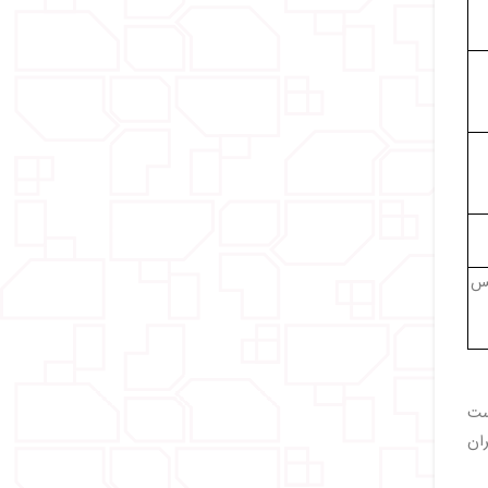
حس
است
ران