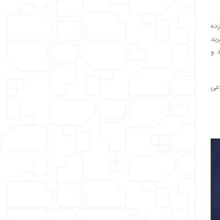
زده
رید
 و
عی