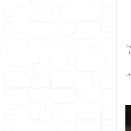
‌ها
یلی
رین