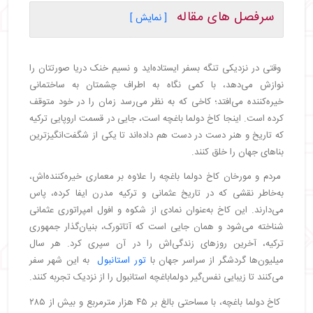
سرفصل های مقاله
[ نمایش ]
・
تاریخچه کاخ دولما باغچه: از باشکوه‌ترین روزهای
امپراتوری تا آغاز جمهوری
وقتی در نزدیکی تنگه بسفر ایستاده‌اید و نسیم خنک دریا صورتتان را
・
علت ساخت کاخ: نمایش قدرت و مدرنیته
نوازش می‌دهد، با کمی نگاه به اطراف چشمتان به ساختمانی
・
نقش کاخ دولماباغچه در دوره عثمانی
خیره‌کننده می‌افتد؛ کاخی که به نظر می‌رسد زمان را در خود متوقف
・
سرنوشت آتاتورک و کاخ دولما باغچه
کرده است. اینجا کاخ دولما باغچه است، جایی در قسمت اروپایی ترکیه
・
تاریخچه‌ای که زنده است
که تاریخ و هنر دست در دست هم داده‌اند تا یکی از شگفت‌انگیزترین
・
معماری کاخ دولما باغچه
بناهای جهان را خلق کنند.
・
سبک معماری: ترکیبی خیره‌کننده از عثمانی و اروپایی
مردم و مورخان کاخ دولما باغچه را علاوه بر معماری خیره‌کننده‌اش،
・
نمای بیرونی: شکوه در جزئیات
به‌خاطر نقشی که در تاریخ عثمانی و ترکیه مدرن ایفا کرده، پاس
・
فضای داخلی: از تالار کریستال تا راه‌پله‌های
شگفت‌انگیز
می‌دارند. این کاخ به‌عنوان نمادی از شکوه و افول امپراتوری عثمانی
شناخته می‌شود و همان جایی است که آتاتورک، بنیان‌گذار جمهوری
・
منسوجات و فرش‌های ابریشمی: گنجینه‌ای از هنر
دست آناتولی
ترکیه، آخرین روزهای زندگی‌اش را در آن سپری کرد. هر سال
・
باغ‌ها و محوطه: هماهنگی طبیعت و هنر
میلیون‌ها گردشگر از سراسر جهان با
تور استانبول
به این شهر سفر
・
جایگاه کاخ دولما باغچه در ادبیات و تاریخ ترکیه
می‌کنند تا زیبایی نفس‌گیر دولماباغچه استانبول را از نزدیک تجربه کنند.
・
نقش کاخ در تحولات سیاسی و اجتماعی ترکیه
کاخ دولما باغچه، با مساحتی بالغ بر ۴۵ هزار مترمربع و بیش از ۲۸۵
・
ارتباط کاخ با جمهوری‌خواهی و اهمیت آن برای آتاتورک