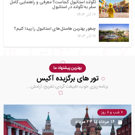
لگولند استانبول کجاست؟ معرفی و راهنمایی کامل
سفر به لگولند در استانبول
۱۷ آذر ۱۴۰۳
چطور بهترین هاستل‌های استانبول را پیدا کنیم؟
۱۹ آذر ۱۴۰۳
بهترین پیشنهاد ما
تور های برگزیده آکیس
برنامه ریزی خوب، طبیعت گردی، تفریح، آرامش...
۷ شب و ۸ روز
۱۶ مرداد
تا
۲۳ مرداد