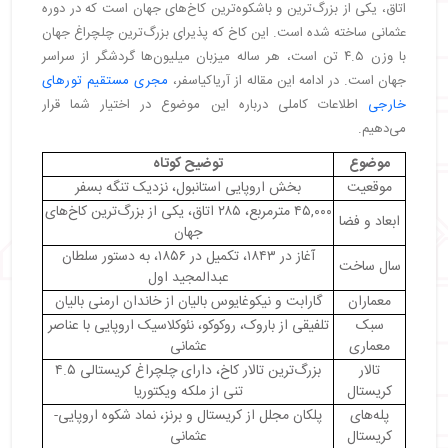
اتاق، یکی از بزرگ‌ترین و باشکوه‌ترین کاخ‌های جهان است که در دوره
・
جایگاه کاخ در آثار ادبی و هنری ترکیه
عثمانی ساخته شده است. این کاخ که پذیرای بزرگ‌ترین چلچراغ جهان
・
رازهای معماری و کاربردهای غیرمعمول کاخ دولماباغچه
با وزن ۴.۵ تن است، هر ساله میزبان میلیون‌ها گردشگر از سراسر
・
اطلاعات بازدید و نکات گردشگری کاخ دولما باغچه
جهان است. در ادامه این مقاله از آریاکیاسفر،
مجری مستقیم تورهای
・
هزینه ورودی
خارجی
اطلاعات کاملی درباره این موضوع در اختیار شما قرار
・
قوانین بازدید
می‌دهیم.
・
بهترین زمان برای بازدید
موضوع
توضیح کوتاه
・
دسترسی به کاخ: نزدیک‌ترین ایستگاه‌ها و مسیرها
موقعیت
بخش اروپایی استانبول، نزدیک تنگه بسفر
・
شکوه تاریخ در دل استانبول
۴۵,۰۰۰ مترمربع، ۲۸۵ اتاق، یکی از بزرگ‌ترین کاخ‌های
ابعاد و فضا
جهان
آغاز در ۱۸۴۳، تکمیل در ۱۸۵۶، به دستور سلطان
سال ساخت
عبدالمجید اول
معماران
گارابت و نیکوغایوس بالیان از خاندان ارمنی بالیان
سبک
تلفیقی از باروک، روکوکو، نئوکلاسیک اروپایی با عناصر
معماری
عثمانی
تالار
بزرگ‌ترین تالار کاخ، دارای چلچراغ کریستالی ۴.۵
کریستال
تنی از ملکه ویکتوریا
پله‌های
پلکان مجلل از کریستال و برنز، نماد شکوه اروپایی-
کریستال
عثمانی