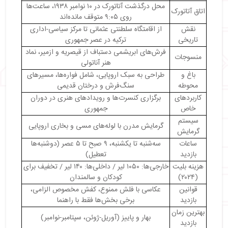
محل درگذشت آتاتورک در ۱۰ نوامبر ۱۹۳۸، ساعت‌ها
اتاق آتاتورک
روی ۹:۰۵ متوقف مانده‌اند
نقش
از اقامتگاه سلطنتی عثمانی تا مرکز سیاسی-اداری
تاریخی
ترکیه در عصر جمهوری
فرش‌های ابریشمی دستباف از قیصریه و ازمیر، نماد
منسوجات
هنر آناتولی
باغ و
طراحی به سبک اروپایی، شامل فواره‌ها، مسیرهای
محوطه
سنگ‌فرش و درختان قدیمی
کاربردهای
برگزاری کنسرت‌ها و رویدادهای هنری در دوران
خاص
جمهوری
سیستم
گرمایش مدرن با لوله‌های مسی و بخاری اروپایی
گرمایش
ساعات
سه‌شنبه تا یکشنبه، ۹ صبح تا ۵ عصر (دوشنبه‌ها
بازدید
تعطیل)
هزینه بلیت
خارجی‌ها: ۱۰۵۰ لیر / داخلی‌ها: ۱۴۰ لیر / تخفیف برای
(۲۰۲۴)
کودکان و سالمندان
قوانین
عکاسی با فلش ممنوع، کفش مخصوص الزامی،
بازدید
برخی بخش‌ها فقط با راهنما
بهترین زمان
بهار و پاییز (آوریل-ژوئن، سپتامبر-نوامبر)
بازدید