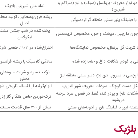
و نوع معروف: بروکسل (سبک) و لیژ (متراکم و
نماد ملی شیرینی بلژیک
شیرین)
ریشه قرون‌وسطایی، تولید محل
ا فیلینگ پنیر سنتی منطقه گرااردسبرگن
اصیل
پخته‌شده در شب جشن سنت
یی چون دارچین، میخک و جوز، مخصوص کریسمس
نیکولاس
با شربت گل پرتقال، مخصوص نمایشگاه‌ها
اختراع‌شده در ۱۹۰۳، طعمی شرقی
لی با فودج شکلات داغ و خامه‌زده شده
سادگی کلاسیک با ریشه فرانسو
ترکیب میوه و شربت میوه‌های
رچینی با سیروپ دی لیژ، دسر سنتی منطقه لیژ
محلی
 شکل دست کوچک، سوغات معروف شهر آنتورپ
الهام‌گرفته از افسانه تاریخی شه
 شکلات تلخ و پودر قند، فقط در فصول سرد عرضه
ترک‌خوردن خاص هنگام گاز زدن
می‌شود
طقه لییر با فیلینگ نان و ادویه‌های سنتی
بیش از ۳۰۰ سال قدمت مستند
 بلژیک