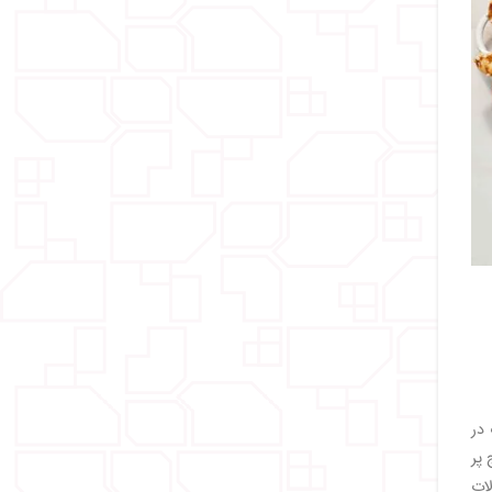
محبوب در
 پر
لات