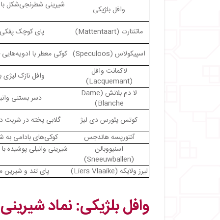
・
شیرینی شطرنجی‌شکل با د
وافل بلژیکی
・
لا دم بلانش: طعم کلاسیک شیرینی بلژیکی
・
کوتس پئورس دی لیژ: شیرینی سنتی لیژ
ماتنتارت (Mattentaart)
پای کوچک پفکی ب
・
・
آنتورپسه هاندجس: دست‌های کوچک آنتورپ
اسپیکولاس (Speculoos)
کوکی معطر با ادویه‌ها
・
Sneeuwballen: برفک‌های شیرین بلژیکی
لاکمانت وافل
・
لیرز ولایکه: گنجینه شیرین فلاندر
وافل نازک لیژی 
(Lacquemant)
لا دم بلانش (Dame
دسر بستنی وانی
Blanche)
کوتس پئورس دی لیژ
گلابی پخته در شربت دا
آنتورپسه هاندجس
کوکی‌های بادامی به
اسنیووبالن
شیرینی وانیلی پوشیده با
(Sneeuwballen)
لیرز ولایکه (Liers Vlaaike)
پای تند و شیرین من
وافل بلژیکی: نماد شیرینی