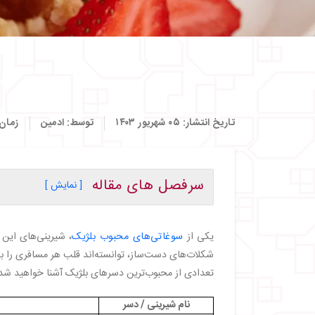
تاریخ انتشار:
۰۵ شهریور ۱۴۰۳
توسط:
ادمین
زمان
سرفصل های مقاله
[ نمایش ]
・
وافل بلژیکی: نماد شیرینی بلژیک
・
ماتنتارت: گنجینه دسرهای بلژیکی
یکی از
سوغاتی‌های محبوب بلژیک
، شیرینی‌های این 
・
شکلات‌های دست‌ساز، توانسته‌اند قلب هر مسافری را به 
・
اسپیکولاس: شیرینی کریسمس بلژیکی
تعدادی از محبوب‌ترین دسرهای بلژیک آشنا خواهید شد
・
・
لاکمانت وافل: شیرینی منحصربه‌ فرد لیژ
نام شیرینی / دسر