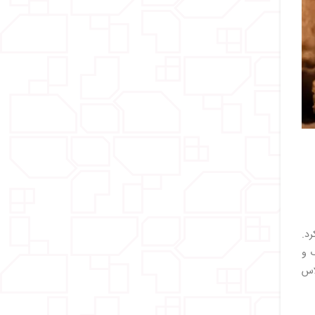
د.
گ و
اس