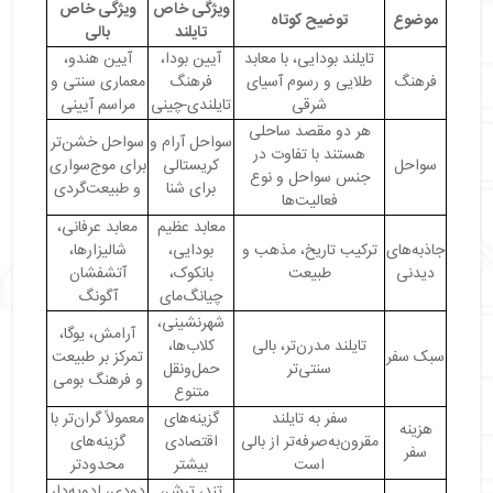
ویژگی خاص
ویژگی خاص
・
مقایسه مراکز خرید تایلند و بالی: بهترین مقاصد خرید
موضوع
توضیح کوتاه
تایلند
بالی
آسیایی
تایلند بودایی، با معابد
آیین بودا،
آیین هندو،
・
از تهران تا تایلند و بالی: راهنمای سفر به جنوب شرق
فرهنگ
طلایی و رسوم آسیای
فرهنگ
معماری سنتی و
آسیا
شرقی
تایلندی-چینی
مراسم آیینی
・
مقایسه زندگی شبانه در تایلند و بالی
هر دو مقصد ساحلی
سواحل آرام و
سواحل خشن‌تر
・
مقایسه امنیت گردشگری در تایلند و بالی
هستند با تفاوت در
سواحل
کریستالی
برای موج‌سواری
・
نتیجه‌گیری مقایسه تایلند و بالی برای سفر
جنس سواحل و نوع
برای شنا
و طبیعت‌گردی
・
سؤالات متداول
فعالیت‌ها
معابد عظیم
معابد عرفانی،
جاذبه‌های
ترکیب تاریخ، مذهب و
بودایی،
شالیزارها،
دیدنی
طبیعت
بانکوک،
آتشفشان
چیانگ‌مای
آگونگ
شهرنشینی،
آرامش، یوگا،
تایلند مدرن‌تر، بالی
کلاب‌ها،
سبک سفر
تمرکز بر طبیعت
سنتی‌تر
حمل‌ونقل
و فرهنگ بومی
متنوع
سفر به تایلند
گزینه‌های
معمولاً گران‌تر با
هزینه
مقرون‌به‌صرفه‌تر از بالی
اقتصادی
گزینه‌های
سفر
است
بیشتر
محدودتر
تند، ترش،
دودی، ادویه‌دار