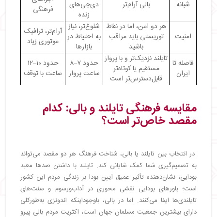
شبانه
بالی آرام‌تر
دی‌جی‌های
فرهنگی
زنده
هر دو امن، اما در نقاط
شلوغ‌تر، نیاز
آرام‌تر، ترافیک
امنیت
توریستی باید مراقب
به احتیاط در
موتوری زیاد
باشید
بازارها
تایلند نزدیک‌تر و با پرواز
فاصله تا
حدود ۷–۸
حدود ۱۰–۱۲
مستقیم یا کوتاه‌تر
ایران
ساعت پرواز
ساعت با توقف
قابل‌دسترس‌تر است
مقایسه فرهنگی تایلند و بالی: کدام
مقصد خاص‌تر است؟
در انتخاب بین تایلند یا بالی، شناخت فرهنگ هر دو مقصد می‌تواند
به تصمیم‌گیری شما کمک شایانی کند. تایلند با داشتن صدها معبد
بودایی، نشان‌دهنده تأثیر عمیق آیین بودا بر زندگی مردم این کشور
است؛ باورهای بودایی نقشی محوری در آداب‌ورسوم و سنت‌های
تایلندی‌ها ایفا می‌کنند. اما در بالی، باوجوداینکه اندونزی به‌طورکلی
دارای بیشترین جمعیت مسلمان جهان است، اکثریت مردم بالی پیرو