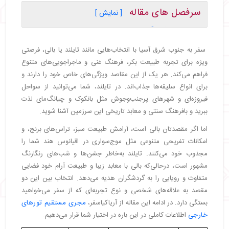
سرفصل های مقاله
[ نمایش ]
・
مقایسه فرهنگی تایلند و بالی: کدام مقصد خاص‌تر
است؟
سفر به جنوب شرق آسیا با انتخاب‌هایی مانند تایلند یا بالی، فرصتی
・
مقایسه سواحل تایلند و بالی: کدام یک مناسب‌تر
ویژه برای تجربه طبیعت بکر، فرهنگ غنی و ماجراجویی‌های متنوع
است؟
فراهم می‌کند. هر یک از این مقاصد ویژگی‌های خاص خود را دارند و
・
جاذبه‌های دیدنی تایلند و بالی: انتخاب مناسب برای
برای انواع سلیقه‌ها جذاب‌اند. در تایلند، شما می‌توانید از سواحل
شما کدام است؟
فیروزه‌ای و شهرهای پرجنب‌وجوش مثل بانکوک و چیانگ‌مای لذت
・
تایلند مدرن یا بالی سنتی؛ کدام یک برای سفر مناسب‌تر
است؟
ببرید و بافرهنگ سنتی و معابد تاریخی این سرزمین آشنا شوید.
・
مقایسه هزینه‌های سفر به تایلند و بالی؛ کدام
اما اگر مقصدتان بالی است، آرامش طبیعت سبز، تراس‌های برنج، و
مقرون‌به‌صرفه‌تر است؟
امکانات تفریحی متنوعی مثل موج‌سواری در اقیانوس هند شما را
・
مقایسه طعم و تنوع غذاها در تایلند و بالی
مجذوب خود می‌کنند. تایلند به‌خاطر جشن‌ها و شب‌های رنگارنگ
・
مقایسه غذاهای معروف تایلند و بالی
مشهور است، درحالی‌که بالی با معابد زیبا و طبیعت آرام خود فضایی
・
تفریحات متنوع در تایلند و بالی
متفاوت و رویایی را به گردشگران هدیه می‌دهد. انتخاب بین این دو
・
مقایسه آب‌وهوای تایلند و بالی در فصول مختلف سال
مقصد به علاقه‌های شخصی و نوع تجربه‌ای که از سفر می‌خواهید
・
وسایل حمل‌ونقل در تایلند و بالی
بستگی دارد. در ادامه این مقاله از آریاکیاسفر،
مجری مستقیم تورهای
・
مقایسه هتل‌های تایلند و بالی؛ کدام مقصد برای اقامت
خارجی
اطلاعات کاملی در این باره در اختیار شما قرار می‌دهیم.
بهتر است؟