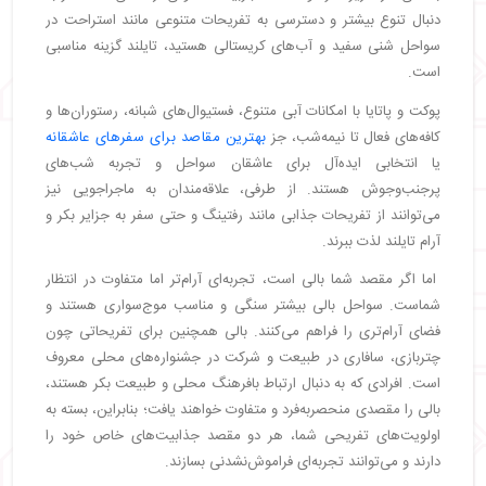
دنبال تنوع بیشتر و دسترسی به تفریحات متنوعی مانند استراحت در
سواحل شنی سفید و آب‌های کریستالی هستید، تایلند گزینه مناسبی
است.
پوکت و پاتایا با امکانات آبی متنوع، فستیوال‌های شبانه، رستوران‌ها و
کافه‌های فعال تا نیمه‌شب، جز
بهترین مقاصد برای سفرهای عاشقانه
یا انتخابی ایده‌آل برای عاشقان سواحل و تجربه شب‌های
پرجنب‌وجوش هستند. از طرفی، علاقه‌مندان به ماجراجویی نیز
می‌توانند از تفریحات جذابی مانند رفتینگ و حتی سفر به جزایر بکر و
آرام تایلند لذت ببرند.
اما اگر مقصد شما بالی است، تجربه‌ای آرام‌تر اما متفاوت در انتظار
شماست. سواحل بالی بیشتر سنگی و مناسب موج‌سواری هستند و
فضای آرام‌تری را فراهم می‌کنند. بالی همچنین برای تفریحاتی چون
چتربازی، سافاری در طبیعت و شرکت در جشنواره‌های محلی معروف
است. افرادی که به دنبال ارتباط بافرهنگ محلی و طبیعت بکر هستند،
بالی را مقصدی منحصربه‌فرد و متفاوت خواهند یافت؛ بنابراین، بسته به
اولویت‌های تفریحی شما، هر دو مقصد جذابیت‌های خاص خود را
دارند و می‌توانند تجربه‌ای فراموش‌نشدنی بسازند.