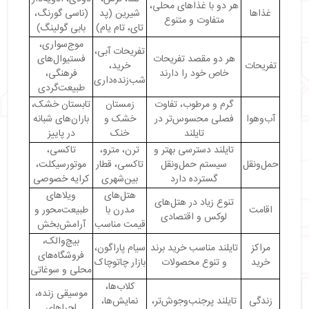
هر دو با غذاهای محلی،
غذاها
شیرین (پد
(ناسی گورنگ،
متفاوت و متنوع
تای، تام یام)
بابی گولینگ)
موج‌سواری،
تفریحات آبی،
هر دو مقصد تفریحات
فستیوال‌های
تفریحات
خرید،
خاص خود را دارند
فرهنگی،
شب‌زنده‌داری
طبیعت‌گردی
گرم و مرطوب، تفاوت
زمستان
تابستان خشک،
آب‌وهوا
فصلی محسوس‌تر در
خشک و
باران‌های شبانه
تایلند
خنک
در پاییز
تایلند دسترسی بهتر و
ترن، مترو،
تاکسی،
حمل‌ونقل
سیستم حمل‌ونقل
تاکسی، قطار
موتورسیکلت،
گسترده دارد
بین‌شهری
کرایه خصوصی
هتل‌های
ویلاهای
تنوع زیاد در هتل‌های
اقامت
مدرن با
طبیعت‌محور و
لوکس و اقتصادی
قیمت مناسب
آرامش‌بخش
بیچ‌والک،
مراکز
تایلند مناسب خرید برند
سیام پاراگون،
فروشگاه‌های
خرید
و تنوع محصولات
بازار چاتوچاک
محلی و سوغاتی
کلاب‌ها،
موسیقی زنده،
زندگی
تایلند پرجنب‌وجوش‌تر،
نمایش‌ها،
اجراهای