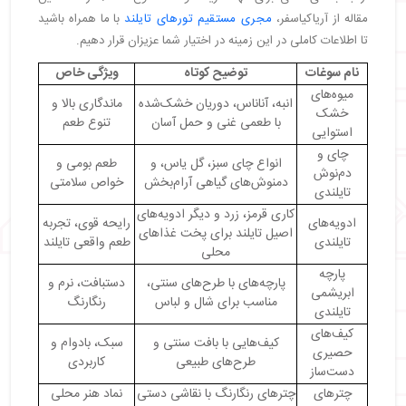
مقاله از آریاکیاسفر،
مجری مستقیم تورهای تایلند
با ما همراه باشید
تا اطلاعات کاملی در این زمینه در اختیار شما عزیزان قرار دهیم.
نام سوغات
توضیح کوتاه
ویژگی خاص
میوه‌های
انبه، آناناس، دوریان خشک‌شده
ماندگاری بالا و
خشک
با طعمی غنی و حمل آسان
تنوع طعم
استوایی
چای و
انواع چای سبز، گل یاس، و
طعم بومی و
دم‌نوش
دمنوش‌های گیاهی آرام‌بخش
خواص سلامتی
تایلندی
کاری قرمز، زرد و دیگر ادویه‌های
ادویه‌های
رایحه قوی، تجربه
اصیل تایلند برای پخت غذاهای
تایلندی
طعم واقعی تایلند
محلی
پارچه
پارچه‌های با طرح‌های سنتی،
دستبافت، نرم و
ابریشمی
مناسب برای شال و لباس
رنگارنگ
تایلندی
کیف‌های
کیف‌هایی با بافت سنتی و
سبک، بادوام و
حصیری
طرح‌های طبیعی
کاربردی
دست‌ساز
چترهای
چترهای رنگارنگ با نقاشی دستی
نماد هنر محلی