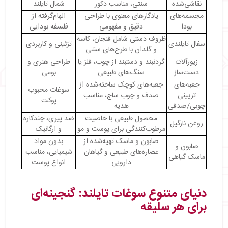
نقاشی‌شده
سنتی، مناسب دکور
شمال تایلند
مجسمه‌های
یادگارهای معنوی با طراحی
الهام‌گرفته از
بودا
دقیق و مفهومی
فلسفه بودایی
ظروف دستی شامل فنجان، کاسه
سفال تایلندی
تزئینی و کاربردی
و گلدان با طرح‌های سنتی
زیورآلات
گردنبند و دستبند از چوب، فلز یا
طراحی هنری و
دست‌ساز
سنگ‌های طبیعی
بومی
جعبه‌های
جعبه‌های کوچک ساخته‌شده از
سوغات محبوب
تزیینی
صدف و چوب ساج، مناسب
پوکت
چوبی/صدفی
هدیه
محصول طبیعی با خاصیت
ضد پیری، چندکاره
روغن نارگیل
مرطوب‌کنندگی برای پوست و مو
و ارگانیک
صابون و ماسک تهیه‌شده از
بدون مواد
صابون و
عصاره‌های طبیعی و گیاهان
شیمیایی، مناسب
ماسک گیاهی
دارویی
انواع پوست
دنیای متنوع سوغات تایلند: گنجینه‌ای
برای هر سلیقه