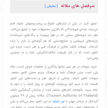
سرفصل های مقاله
[ نمایش ]
・
دنیای متنوع سوغات تایلند: گنجینه‌ای برای هر سلیقه
・
سوغات خوراکی تایلند: طعمی از بهشت استوایی
تصور کنید در یکی از بازارهای شلوغ و پرجنب‌وجوش تایلند قدم
・
میوه‌های استوایی خشک‌شده: طعم اصیل تایلند
می‌زنید؛ صدای فروشندگان که باانرژی محصولات خود را تبلیغ می‌کنند،
・
چای و دم‌نوش‌های محلی: جرعه‌ای از آرامش
عطر تند ادویه‌های محلی که در هوا پیچیده و رنگ‌های خیره‌کننده
تایلندی
پارچه‌های ابریشمی و صنایع‌دستی که هر گوشه‌ای از بازار را زنده
・
ادویه‌های تایلندی: جادوی آشپزی آسیایی
کرده‌اند. سوغات تایلند نمادی از فرهنگ غنی و هنر دست مردم این
・
سوغات هنری و فرهنگی: سفری به قلب هنر تایلند
کشور است که در کنار طبیعت شگفت‌انگیزش، شما را به تحسین
・
صنایع‌دستی تماشایی تایلند
وامی‌دارد.
・
مجسمه‌ها و یادگاری‌های بودایی
خرید سوغات در هر سفر نه‌تنها یادگاری از خاطرات خوش است، بلکه
・
آثار سفالی متفاوت تایلندی
پلی است میان فرهنگ شما و فرهنگ مردم محلی کشور مقصد.
・
لباس و زیورآلات تایلندی
سوغات کشور تایلند، بازتابی از تاریخ، هنر و سنت‌های این کشور
・
محصولات سلامتی و زیبایی از طبیعت تایلند
هستند که با خرید آنها می‌توانید گوشه‌ای از روح تایلند را با خود به
・
نکات مهم برای خرید سوغات در تایلند
خانه ببرید. باتوجه‌به آمارهای منتشر شده از سازمان گردشگری تایلند
・
بهترین بازارها و مراکز خرید
(Tourism Authority of Thailand)، سالانه بیش از ۳۹ میلیون
・
یادگاری‌هایی از قلب تایلند
گردشگر از سراسر جهان با
تور تایلند
به این کشور سفر می‌کنند و یکی
از جاذبه‌های اصلی برای آنها، خرید سوغات متنوع است. در ادامه این