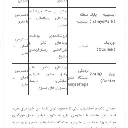
مشهور
عمومی
・
آشنایی با مراکز خرید شیشلی استانبول
بیش از ۳۰۰ فروشگاه،
・
مرکز خرید جواهیر استانبول
ایستینیه پارک
منطقه
دسترسی
برندهای بین‌المللی و
・
مرکز خرید کانیون استانبول
(IstinyePark)
ایستینیه
با مترو
محلی
・
مرکز خرید زورلو استانبول
・
مرکز خرید ترامپ تاورز
فروشگاه‌های اوت‌لت،
دسترسی
・
مرکز خرید آستوریا
اوزدیلک
برندهای ترکی و
شیشلی
آسان با
・
نقشه و دسترسی آسان به مراکز خرید شیشلی استانبول
(Ozdilek)
بین‌المللی، رستوران‌های
مترو
・
مراکز خرید خیابان استقلال استانبول
متنوع
・
۱. مرکز خرید دمیرورن (Demiroren)؛ انتخابی سریع
برندهای لوکس، هتل
و کاربردی
نزدیکی
دسترسی
زورلو
(Zorlu
رافلز، سالن هنرهای
・
۲. مرکز خرید کانیون (Kanyon)؛ تجربه‌ای مدرن در
ایستگاه مترو
آسان با
Center)
نمایشی، سینما،
خرید و غذا
Gayrettepe
مترو
رستوران‌های متنوع
・
بازار های سنتی استانبول
・
بازار ادویه
・
بازار اراستا
میدان تکسیم استانبول، یکی از محبوب‌ترین نقاط این شهر برای خرید
・
شنبه بازار بشیکتاش
است. این منطقه با دسترسی عالی به مترو و تراموا، محل قرارگیری
・
سه شنبه بازار کادیکوی
مراکز خرید مختلف و متنوعی است که انتخاب‌های خوبی برای خرید
・
تفاوت مراکز خرید اروپایی و آسیایی استانبول