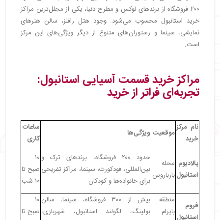
۲۰۰ فروشگاه از برندهای لوکس و مطرح دنیا، یکی از مجلل‌ترین مراکز
خرید استانبول محسوب می‌شود. وجود هتل رافلز، سالن هنرهای
نمایشی، سینما و رستوران‌های متنوع از دیگر ویژگی‌های این مرکز
است.
مراکز خرید قسمت آسیایی استانبول:
تجربه‌ای فراتر از خرید
نام مرکز
ساعات
موقعیت
ویژگی‌ها
خرید
کاری
حدود ۲۰۰ فروشگاه، برندهای ترک و
۱۰
پالادیوم
محله
بین‌المللی، فودکورت، سینما، مراکز تفریحی
صبح تا
استانبول
بارباروس
برای خانواده‌ها و کودکان
۱۰ شب
منطقه
بیش از ۳۰۰ فروشگاه، سینما، سالن
۱۰
فروم
بایرام
بولینگ، لگولند استانبول، شهربازی،
صبح تا
استانبول