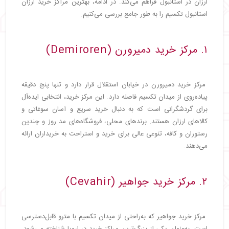
ارزان در استانبول فراهم می‌کند. در ادامه، بهترین مراکز خرید ارزان
・
موقعیت جغرافیایی
استانبول تکسیم را به طور جامع بررسی می‌کنیم.
・
سبک محصولات
・
فضای مراکز خرید
・
نکات خرید در استانبول
۱. مرکز خرید دمیرورن (Demiroren)
・
چانه‌زنی در بازارهای سنتی
・
دقت به ساعات کار فروشگاه‌ها
・
استفاده از وسایل حمل‌ونقل عمومی برای دسترسی
مرکز خرید دمیرورن در خیابان استقلال قرار دارد و تنها پنج دقیقه
به مراکز خرید
پیاده‌روی از میدان تکسیم فاصله دارد. این مرکز خرید، انتخابی ایده‌آل
・
مقایسه خرید در ترکیه با آفریقای جنوبی
برای گردشگرانی است که به دنبال خرید سریع و آسان سوغاتی و
・
بهترین مراکز خرید استانبول برای تجربه‌ای
کالاهای ارزان هستند. برندهای محلی، فروشگاه‌های مد روز و چندین
فراموش‌نشدنی
رستوران و کافه، تنوعی عالی برای خرید و استراحت به خریداران ارائه
می‌دهند.
۲. مرکز خرید جواهیر (Cevahir)
مرکز خرید جواهیر که به‌راحتی از میدان تکسیم با مترو قابل‌دسترسی