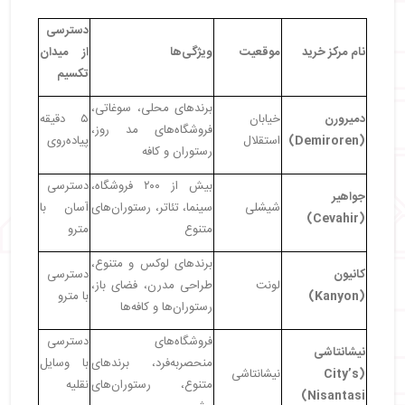
اقتصادی
دسترسی
・
مرکز خرید فروم استانبول: تجربه‌ای متفاوت از خرید
نام مرکز خرید
موقعیت
ویژگی‌ها
از میدان
و تفریح
تکسیم
・
اوتلت اولویوم استانبول: خریدی اقتصادی و
باکیفیت
برندهای محلی، سوغاتی،
دمیرورن
خیابان
۵ دقیقه
・
مال آو استانبول: گسترده و متنوع
فروشگاه‌های مد روز،
(Demiroren)
استقلال
پیاده‌روی
・
ویاپورت اوتلت: لذت خرید ارزان در فضای باز
رستوران و کافه
・
بازار بزرگ استانبول: تلفیقی از تاریخ و خرید به‌صرفه
بیش از ۲۰۰ فروشگاه،
دسترسی
・
مراکز خرید لوکس استانبول
جواهیر
شیشلی
سینما، تئاتر، رستوران‌های
آسان با
・
مرکز خرید ایستینیه پارک: تلفیقی از مد و فرهنگ
(Cevahir)
متنوع
مترو
・
مرکز خرید آکمرکز: جایی برای خرید و تفریح
خانوادگی
برندهای لوکس و متنوع،
・
وادی استانبول: مرکز خریدی به سبک مدرن و
کانیون
دسترسی
لونت
طراحی مدرن، فضای باز،
شگفت‌انگیز
(Kanyon)
با مترو
رستوران‌ها و کافه‌ها
・
مرکز خرید اوزدلیک پارک: جایی برای خرید ارزان و
باکیفیت
فروشگاه‌های
دسترسی
نیشانتاشی
・
مراکز خرید نزدیک هتل هیلتون بومونتی استانبول
منحصربه‌فرد، برندهای
با وسایل
(City’s
نیشانتاشی
・
مرکز خرید سیتیز نیشانتاشی - ۱۹ دقیقه پیاده‌روی از
متنوع، رستوران‌های
نقلیه
Nisantasi)
هتل