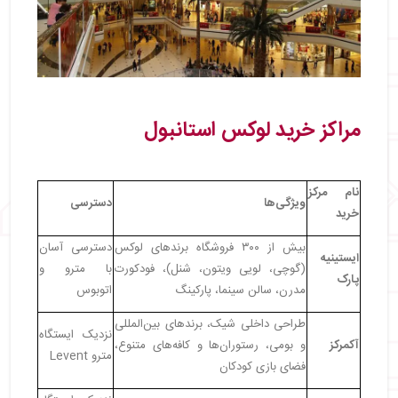
مراکز خرید لوکس استانبول
نام مرکز
ویژگی‌ها
دسترسی
خرید
بیش از ۳۰۰ فروشگاه برندهای لوکس
دسترسی آسان
ایستینیه
(گوچی، لویی ویتون، شنل)، فودکورت
با مترو و
پارک
مدرن، سالن سینما، پارکینگ
اتوبوس
طراحی داخلی شیک، برندهای بین‌المللی
نزدیک ایستگاه
آکمرکز
و بومی، رستوران‌ها و کافه‌های متنوع،
مترو Levent
فضای بازی کودکان