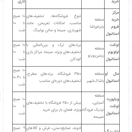
خرید
کاری
مرکز
تنوع فروشگاه‌ها، تخفیف‌های
۱۰ صبح
خرید
منطقه
مناسب، امکانات تفریحی مانند
تا ۱۰
فروم
بایرام‌پاشا
شهربازی، سینما و سالن بولینگ
شب
استانبول
اوتلت
برندهای ترک و بین‌المللی با
۱۰ صبح
منطقه
اولویوم
تخفیف‌های ویژه، سینما، مراکز بازی
تا ۱۰
زیتین‌بورنو
استانبول
کودکان
شب
۱۰ صبح
مال آو
منطقه
۳۵۰ فروشگاه، برندهای مطرح،
تا ۱۰:۳۰
استانبول
باشاک‌شهیر
تخفیف‌های دوره‌ای مناسب
شب
منطقه
ویاپورت
۱۰ صبح
آسیایی،
بیش از ۲۵۰ فروشگاه با تخفیف‌های
اوتلت
تا ۱۰
نزدیک فرودگاه
ویژه، فضای باز برای خرید
استانبول
شب
صبیحه
ادویه، صنایع‌دستی، فرش و کالاهای
۹ صبح
بازار بزرگ