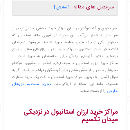
سرفصل های مقاله
[ نمایش ]
・
مراکز خرید ارزان استانبول در نزدیکی میدان تکسیم
・
۱. مرکز خرید دمیرورن (Demiroren)
خریدکردن و گشت‌وگذار در میان مراکز خرید، بخشی جدایی‌ناپذیر از
・
۲. مرکز خرید جواهیر (Cevahir)
هر سفر به شمار می‌آید. این تجربه در شهری مانند استانبول که
・
۳. مرکز خرید کانیون (Kanyon)
به‌عنوان یکی از جذاب‌ترین مقاصد خرید شناخته می‌شود، دوچندان
・
۴. مرکز خرید نیشانتاشی (City’s Nisantasi)
لذت‌بخش است. استانبول با مراکز خرید مدرن، بازارهای سنتی و انواع
・
۵. مرکز خرید ایستینیه پارک (IstinyePark)
برندهای معتبر، گزینه‌ای ایده‌آل برای علاقه‌مندان به خرید است. از
・
۶. مرکز خرید اوزدیلک (Ozdilek)
مراکز خرید ارزان استانبول تا مجتمع‌های لوکس و مشهور، هرکدام
・
۷. مرکز خرید زورلو (Zorlu Center)
تجربه‌ای خاص و فراموش‌نشدنی برای گردشگران فراهم می‌کنند. اگر به
・
مراکز خرید قسمت آسیایی استانبول: تجربه‌ای فراتر از
دنبال آشنایی با بهترین مراکز خرید استانبول و لذت یک خرید متفاوت
خرید
هستید، ادامه این مقاله از آریاکیاسفر،
مجری مستقیم تورهای
・
مرکز خرید پالادیوم استانبول: تجربه‌ای از برترین
خارجی
را از دست ندهید.
برندهای ترک و بین‌المللی
・
مرکز خرید فروم استانبول: بزرگ‌ترین و
مقرون‌به‌صرفه‌ترین مرکز خرید آسیایی
مراکز خرید ارزان استانبول در نزدیکی
・
مرکز خرید عمار اسکوئر استانبول: تجمل و کیفیت در
میدان تکسیم
بخش آسیایی
・
به‌صرفه‌ترین مراکز خرید استانبول برای تجربه یک خرید