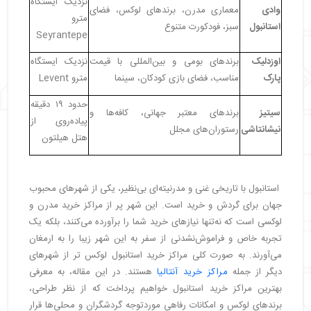
نزدیک ایستگاه
وادی
معماری مدرن، برندهای لوکس، فضای
مترو
استانبول
سبز، فودکورت متنوع
Seyrantepe
اوزدلیک
برندهای بومی و بین‌المللی با قیمت
نزدیک ایستگاه
پارک
مناسب، فضای بازی کودکان، سینما
مترو Levent
حدود ۱۹ دقیقه
سیتیز
برندهای معتبر جهانی، کافه‌ها و
پیاده‌روی از
نیشانتاشی
رستوران‌های مجلل
هتل هیلتون
استانبول با تاریخی غنی و مدرنیته‌ای بی‌نظیر، یکی از شهرهای محبوب
جهان برای گردش و خرید است. این شهر پر از مراکز خرید مدرن و
لوکسی است که نه‌تنها نیازهای خرید شما را برآورده می‌کنند، بلکه یک
تجربه خاص و فراموش‌نشدنی از سفر به این شهر زیبا را به ارمغان
می‌آورند. به صورت کلی مراکز خرید استانبول لوکس تر از شهرهای
دیگر از جمله
مراکز خرید آنتالیا
هستند. در این مقاله، به معرفی
بهترین مراکز خرید استانبول خواهیم پرداخت که از نظر طراحی،
برندهای لوکس و امکانات رفاهی موردتوجه گردشگران و محلی‌ها قرار