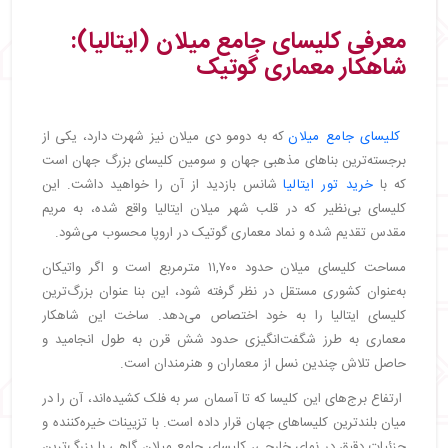
معرفی کلیسای جامع میلان (ایتالیا):
شاهکار معماری گوتیک
کلیسای جامع میلان
که به دومو دی میلان نیز شهرت دارد، یکی از
برجسته‌ترین بناهای مذهبی جهان و سومین کلیسای بزرگ جهان است
که با
خرید تور ایتالیا
شانس بازدید از آن را خواهید داشت. این
کلیسای بی‌نظیر که در قلب شهر میلان ایتالیا واقع شده، به مریم
مقدس تقدیم شده و نماد معماری گوتیک در اروپا محسوب می‌شود.
مساحت کلیسای میلان حدود ۱۱,۷۰۰ مترمربع است و اگر واتیکان
به‌عنوان کشوری مستقل در نظر گرفته شود، این بنا عنوان بزرگ‌ترین
کلیسای ایتالیا را به خود اختصاص می‌دهد. ساخت این شاهکار
معماری به طرز شگفت‌انگیزی حدود شش قرن به طول انجامید و
حاصل تلاش چندین نسل از معماران و هنرمندان است.
ارتفاع برج‌های این کلیسا که تا آسمان سر به فلک کشیده‌اند، آن را در
میان بلندترین کلیساهای جهان قرار داده است. با تزیینات خیره‌کننده و
جزئیات دقیق در نمای خارجی، کلیسای جامع میلان گاهی با بزرگ‌ترین