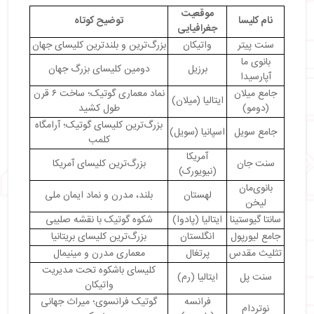
・
کلیسای جامع نوتردام (فرانسه): نماد معماری گوتیک
موقعیت
نام کلیسا
توضیح کوتاه
・
کلیسای سنت واسیل (مسکو): شاهکار میدان سرخ
جغرافیایی
・
کلیسای اولم: بلندترین کلیسای جهان در آلمان
سنت پیتر
واتیکان
بزرگ‌ترین و بلندترین کلیسای جهان
・
بلندترین و بزرگ‌ترین کلیساهای جهان
بانوی ما
برزیل
دومین کلیسای بزرگ جهان
آپارسیدا
جامع میلان
نماد معماری گوتیک؛ ساخت ۶ قرن
ایتالیا (میلان)
(دومو)
طول کشید
بزرگ‌ترین کلیسای گوتیک؛ آرامگاه
جامع سویل
اسپانیا (سویل)
کلمب
آمریکا
سنت جان
بزرگ‌ترین کلیسای آمریکا
(نیویورک)
بانوی‌مان
لهستان
بلند، مدرن و نماد ایمان ملی
لیخن
سانتا گیوستینا
ایتالیا (پادوا)
شکوه گوتیک با نقشه صلیبی
جامع لیورپول
انگلستان
بزرگ‌ترین کلیسای بریتانیا
تثلیث مقدس
پرتغال
معماری مدرن و مینیمال
کلیسای باشکوه تحت مدیریت
سنت پل
ایتالیا (رم)
واتیکان
فرانسه
گوتیک فرانسوی؛ میراث جهانی
نوتردام