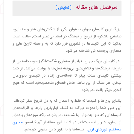
سرفصل های مقاله
[ نمایش ]
・
کلیسای سنت پیتر؛ شاهکار رنسانس و بلندترین کلیسای
جهان
بزرگ‌ترین کلیسای جهان به‌عنوان یکی از شگفتی‌های هنر و معماری،
・
کلیسای بانوی ما (برزیل): شاهکار معماری مذهبی
نمایشی باشکوه از تاریخ و فرهنگ در ابعاد بی‌نظیر است. جالب است
・
معرفی کلیسای جامع میلان (ایتالیا): شاهکار معماری
بدانید که این کلیساها در کشوری قرار دارد که به واسطه تاریخ غنی و
گوتیک
معماری برجسته‌اش شناخته می‌شود.
・
معرفی کلیسای جامع سویل (اسپانیا): شاهکاری از
معماری گوتیک
هر کلیسای بزرگ جهان، فراتر از معماری شگفت‌انگیز خود، داستانی از
・
معرفی کلیسای جامع سنت جان (آمریکا): شاهکار
باورها، فرهنگ‌ها و تلاش‌های بی‌وقفه نسل‌ها را روایت می‌کند. از کلید
معماری گوتیک در نیویورک
بهشتی کلیسای سنت پیتر تا افسانه‌های زنده در کلیسای بانوی‌مان
・
معرفی کلیسای بانوی‌مان لیخن (لهستان): نماد شکوه و
لیخن، هر سنگ از این بناها، حامل قصه‌ای منحصربه‌فرد است که هیچ
معنویت
کجای دیگر یافت نمی‌شود.
・
معرفی کلیسای سانتا گیوستینا (ایتالیا): شکوه معماری
در پادوا
بلندای برج‌ها و گنبدها نه فقط به آسمان که به دل تاریخ سفر کرده‌اند.
・
کلیسای جامع لیورپول (انگلستان): بزرگ‌ترین کلیسا
این متن شما را دعوت می‌کند به کشف نهان‌ترین رازها و ظرافت‌های
کلیساهایی که تنها به‌عنوان بنا شناخته نمی‌شوند، بلکه موزه‌های زنده‌ای
・
کلیسای تثلیث مقدس (پرتغال): نمونه‌ای از معماری
مدرن
از ایمان، هنر و انسانیت‌اند. در ادامه این مقاله از آریاکیاسفر،
مجری
・
کلیسای سنت پل (ایتالیا): شکوه واتیکان
مستقیم تورهای اروپا
کلیساها را به طور کامل معرفی کرده‌ایم.