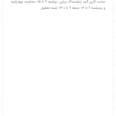
ساعت کاری گنبد رایشستاگ برلین: دوشنبه ۹ تا ۱۵- سه‌شنبه، چهارشنبه
و پنجشنبه ۹ تا ۱۶- جمعه ۹ تا ۱۳:۰- شنبه تعطیل