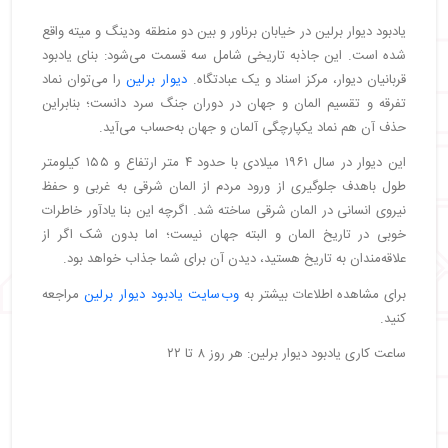
یادبود دیوار برلین در خیابان برناور و بین دو منطقه ودینگ و میته واقع
شده است. این جاذبه تاریخی شامل سه قسمت می‌شود: بنای یادبود
قربانیان دیوار، مرکز اسناد و یک عبادتگاه.
دیوار برلین
را می‌توان نماد
تفرقه و تقسیم المان و جهان در دوران جنگ سرد دانست؛ بنابراین
حذف آن هم نماد یکپارچگی آلمان و جهان به‌حساب می‌آید.
این دیوار در سال ۱۹۶۱ میلادی با حدود ۴ متر ارتفاع و ۱۵۵ کیلومتر
طول باهدف جلوگیری از ورود مردم از المان شرقی به غربی و حفظ
نیروی انسانی در المان شرقی ساخته شد. اگرچه این بنا یادآور خاطرات
خوبی در تاریخ المان و البته جهان نیست؛ اما بدون شک اگر از
علاقه‌مندان به تاریخ هستید، دیدن آن برای شما جذاب خواهد بود.
برای مشاهده اطلاعات بیشتر به
وب‌سایت یادبود دیوار برلین
مراجعه
کنید.
ساعت کاری یادبود دیوار برلین: هر روز ۸ تا ۲۲