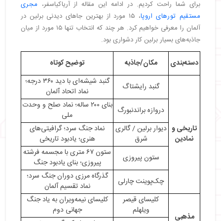
・
یادبود هولوکاست، مکانی برای یادبود قربانیان
برای شما راحت کردیم. در ادامه این مقاله از آریاکیاسفر،
مجری
هولوکاست
مستقیم تورهای اروپا
، ۱۵ مورد از بهترین جاهای دیدنی برلین در
・
باغ وحش برلین، با گونه‌های عجیب جانوری
آلمان را معرفی خواهیم کرد. هر چند که انتخاب تنها ۱۵ مورد از میان
・
باغ گیاه‌شناسی برلین، بهشت گیاه‌دوستان
جاذبه‌های بسیار برلین کار دشواری بود.
・
گالری شرق، طولانی ترین بخش باقی‌مانده دیوار برلین
دسته‌بندی
مکان/جاذبه
توضیح کوتاه
・
خانه کنسرت، فضایی برای موسیقی
・
آکواریوم برلین، دنیای زیر آب
گنبد شیشه‌ای با دید ۳۶۰ درجه؛
گنبد رایشتاگ
・
چک پوینت چارلی، گذرگاه‌ مرزی بین دو آلمان
نماد اتحاد آلمان
・
موزه پرگامون، نقشی از آثار باستانی
بنای ۲۰۰ ساله؛ نماد صلح و وحدت
دروازه براندنبورگ
・
توپوگرافی وحشت، مستند جنایت نازی‌ها
ملی
・
کلیسای جامع برلین، نمادی از معماری گوتیک
تاریخی و
دیوار برلین / گالری
نماد جنگ سرد؛ گرافیتی‌های
・
اونتر دن لیندن، خیابانی تاریخی و تجاری
نمادین
شرق
هنری؛ یادبود تاریخی
・
پارک ترپتوور، بزرگ‌ترین پارک عمومی برلین
ستون ۶۷ متری با مجسمه فرشته
ستون پیروزی
・
پل اوبرباوم، نمادی از معماری کلاسیک
پیروزی؛ بنای یادبود جنگ
・
پستامادر پلاتز، قلب تجاری برلین
گذرگاه مرزی دوران جنگ سرد؛
چک‌پوینت چارلی
نماد تقسیم آلمان
・
موزه یهود، روایتی از تاریخ یهودیان
・
استخر بادشیف، مکانی برای شنا و آفتاب گرفتن
کلیسای قیصر
کلیسای نیمه‌ویران به یاد جنگ
ویلهلم
جهانی دوم
・
جنگل گرونوالد، بهشتی برای پیاده‌روی و
مذهبی