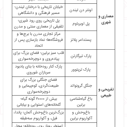
خیابان تاریخی با درختان لیندن؛
اونتر دن لیندن
مسیر فرهنگی و دانشگاهی
معماری و
پل تاریخی روی رود شپری؛
شهری
پل اوبرباوم
تلفیقی از معماری سنتی و مدرن
مرکز تجاری مدرن با برج‌ها و
پستدامر پلاتز
فروشگاه‌ها؛ نماد بازسازی پس از
اتحاد
قلب سبز برلین؛ فضای بزرگ برای
پارک تیرگارتن
پیاده‌روی و دوچرخه‌سواری
پارک کنار رودخانه با بنای یادبود
پارک ترپتوور
سربازان شوروی
فضای جنگلی بزرگ برای
جنگل گرونوالد
طبیعت‌گردی، کوه‌پیمایی و
تفریحی و
دوچرخه‌سواری
طبیعی
باغ گیاه‌شناسی
بیش از ۲۰۰۰۰ گونه گیاه؛
برلین
گلخانه‌های استوایی و بیابانی
باغ‌وحش و
بزرگ‌ترین باغ‌وحش آلمان؛ پاندا،
آکواریوم برلین
فیل، و آکواریوم سه‌طبقه
استخر روباز روی رودخانه؛ محل