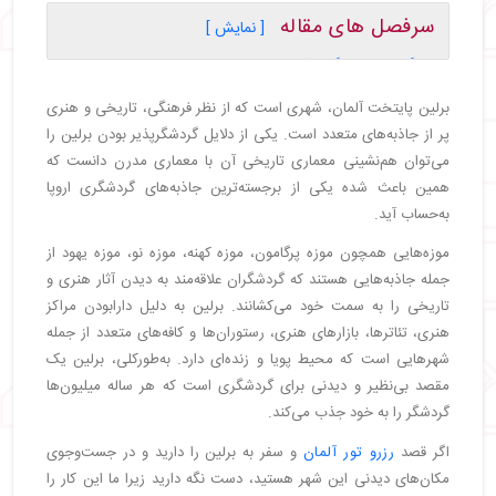
سرفصل های مقاله
[ نمایش ]
・
گنبد رایشتاگ، یک بنای دولتی جذاب
・
دروازه براندنبورگ، معروف‌ ترین جاذبه برلین
برلین پایتخت آلمان، شهری است که از نظر فرهنگی، تاریخی و هنری
・
برج تلویزیون، بلندترین جاذبه برلین
پر از جاذبه‌های متعدد است. یکی از دلایل گردشگرپذیر بودن برلین را
・
انجمن هامبولت، مکانی عالی برای بازدید
می‌توان هم‌نشینی معماری تاریخی آن با معماری مدرن دانست که
・
میدان گندرمن مارکت، زیباترین جاذبه برلین
همین باعث شده یکی از برجسته‌ترین جاذبه‌های گردشگری اروپا
・
خیابان کورفورستندام، معروف‌ ترین خیابان برلین برای
به‌حساب آید.
خرید
موزه‌هایی همچون موزه پرگامون، موزه کهنه، موزه نو، موزه یهود از
・
کاخ شارلوتنبورگ، بنایی مجلل در خارج از شهر
جمله جاذبه‌هایی هستند که گردشگران علاقه‌­مند به دیدن آثار هنری و
・
جزیره موزه، مجموعه‌ ای شگفت‌ انگیز و تاریخی
تاریخی را به سمت خود می‌کشانند. برلین به دلیل دارابودن مراکز
・
یادبود دیوار برلین، نماد تقسیم برلین
هنری، تئاترها، بازارهای هنری، رستوران‌ها و کافه‌های متعدد از جمله
・
ستون پیروزی، باشکوه‌ ترین جاذبه برلین
شهرهایی است که محیط پویا و زنده‌ای دارد. به‌طورکلی، برلین یک
・
کلیسای یادبود قیصر ویلهلم، پازلی از جنگ و بازسازی
مقصد بی‌نظیر و دیدنی برای گردشگری است که هر ساله میلیون‌ها
・
پارک تیرگارتن، قلب سرسبز برلین
گردشگر را به خود جذب می‌کند.
・
کاخ بیله‌فلد، نمادی از قدرت و وقار
・
میدان الکساندر پلاتس، معروف‌ترین میدان برلین
اگر قصد
رزرو تور آلمان
و سفر به برلین را دارید و در جست‌وجوی
・
موزه DDR، پنجره‌ای به آلمان شرقی
مکان‌های دیدنی این شهر هستید، دست نگه دارید زیرا ما این کار را