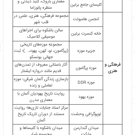
دوچرخه‌سواری
معماری باروک، گنبد دیدنی و
کلیسای جامع برلین
منظره پانوراما
・
بازارها و مراکز خرید شهر برلین
مجموعه فرهنگی، هنری، علمی در
انجمن هامبولت
قلب شهر
سالن باشکوه برای اجراهای
خانه کنسرت برلین
موسیقی کلاسیک
مجموعه موزه‌های تاریخی
جزیره موزه
(پرگامون، نو، کهن، یهود،...)؛ ثبت
جهانی یونسکو
فرهنگی و
آثار باستانی معروف از تمدن‌های
موزه پرگامون
هنری
قدیم مانند دروازه ایشتار
بازسازی زندگی آلمان شرقی؛ موزه
موزه DDR
تعاملی و زنده
روایت تاریخ یهودیان آلمان با
موزه یهود
معماری مدرن
مرکز اسناد جنایات نازی‌ها؛ روایت
توپوگرافی وحشت
مستند از دوران تاریک تاریخ
آلمان
میدان گندارمن
میدان باشکوه با کلیساها و
مارکت
مجسمه شیلر