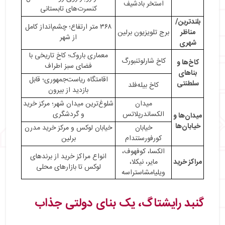
استخر بادشیف
کنسرت‌های تابستانی
بلندترین/
۳۶۸ متر ارتفاع؛ چشم‌انداز کامل
مناظر
برج تلویزیون برلین
از شهر
شهری
معماری باروک؛ کاخ تاریخی با
کاخ شارلوتنبورگ
کاخ‌ها و
فضای سبز اطراف
بناهای
اقامتگاه ریاست‌جمهوری؛ قابل
سلطنتی
کاخ بیله‌فلد
بازدید از بیرون
میدان
شلوغ‌ترین میدان شهر؛ مرکز خرید
الکساندرپلاتس
و گردشگری
میدان‌ها و
خیابان‌ها
خیابان
خیابان لوکس و مرکز خرید مدرن
کورفورستندام
برلین
الکسا، کوفهوف،
انواع مراکز خرید از برندهای
مراکز خرید
مایر، نیکلا،
لوکس تا بازارهای محلی
ویلیامشاستراسه
گنبد رایشتاگ، یک بنای دولتی جذاب