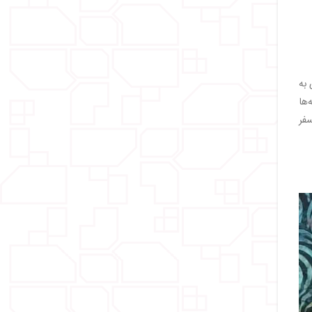
 به
‌ها
 به مالزی سفر