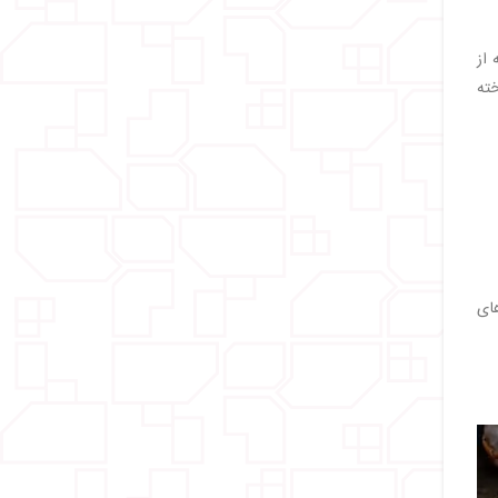
 از
ته
های