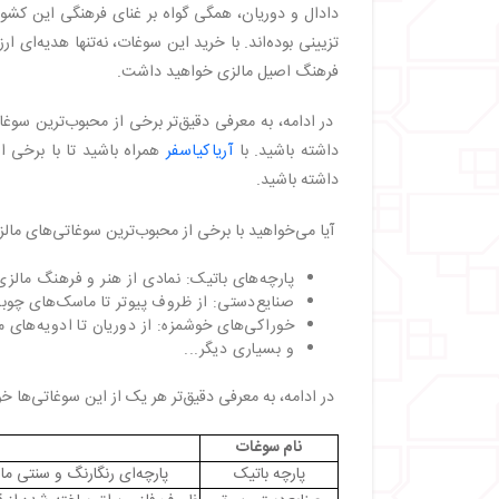
・
پارچه سونگکت؛ نگینی درخشان در میان سوغ
دادال و دوریان، همگی گواه بر غنای فرهنگی این کشور
・
سنجاق‌سینه کروگسنگ (Cucuk Sanggul)؛ از زیباترین سوغات مالزی
تزیینی بوده‌اند. با خرید این سوغات، نه‌تنها هدیه‌ای
・
شکلات و کیک (Chocolates and Cakes)؛ از لذیذترین سوغات مالزی
فرهنگ اصیل مالزی خواهید داشت.
・
مروارید صباح (Sabah Pearls)؛ زیباترین سوغات مالزی
・
لابو سایونگ (Labu Sayong)؛ سوغات مالزی
در ادامه، به معرفی دقیق‌تر برخی از محبوب‌ترین سوغا
・
آب‌نبات‌کشی مالزی – dodol؛ یک سوغاتی خوشمزه مالزی
داشته باشید. با
آریاکیاسفر
همراه باشید تا با برخی 
・
پر طرف‌دارترین سوغات مالزی از نگاه گردشگران
داشته باشید.
・
بهترین مراکز خرید مالزی برای خرید محبوب‌تری
・
کوالالامپور (Kuala Lumpur)
آیا می‌خواهید با برخی از محبوب‌ترین سوغاتی‌های مال
・
پنانگ (Penang)
پارچه‌های باتیک: نمادی از هنر و فرهنگ مالزی
・
لنکاوی (Langkawi)
صنایع‌دستی: از ظروف پیوتر تا ماسک‌های چوب
・
نکاتی برای خرید سوغاتی در مالزی
خوراکی‌های خوشمزه: از دوریان تا ادویه‌های 
・
سخن پایانی
و بسیاری دیگر...
در ادامه، به معرفی دقیق‌تر هر یک از این سوغاتی‌ها خ
نام سوغات
پارچه باتیک
پارچه‌ای رنگارنگ و سنتی مال