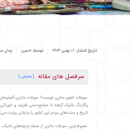
تاریخ انتشار:
۰۱ بهمن ۱۴۰۳
توسط:
ادمین
زمان مط
سرفصل های مقاله
[ نمایش ]
・
بهترین سوغاتی مالزی کدام است؟
・
پارچه‌های باتیک: نمادی از هنر مالزی
سوغات کشور مالزی چیست؟ سوغات مالزی، گنجینه‌ای ا
・
صنایع‌دستی پیوتر: ظروفی با درخشش فلزی
رنگارنگ باتیک گرفته تا صنایع‌دستی ظریف و خوراکی‌
・
ادویه‌های معطر: طعم‌های فراموش‌نشدنی
تاریخ و سنت‌های مردم این کشور را برایتان روایت می‌ک
・
صنایع‌دستی چوبی: یادگاری‌هایی از طبیعت
・
لباس‌های سنتی: مد مالزیایی
معروف‌ترین سوغات مالزی از جمله پارچه‌های باتیک، 