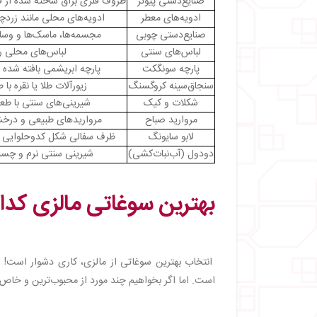
صنایع‌دستی پیوتر
ظروف فلزی براق ساخته شده از ق
ادویه‌های معطر
ادویه‌های محلی مانند زردچ
صنایع‌دستی چوبی
مجسمه‌ها، ماسک‌ها و وسا
لباس‌های سنتی
لباس‌های محلی رنگ
پارچه سونگکت
پارچه ابریشمی بافته شده ب
سنجاق‌سینه کروگسنگ
زیورآلات طلا یا نقره با 
شکلات و کیک
شیرینی‌های سنتی با طعم
مروارید صباح
مرواریدهای طبیعی و درخشان
لابو سایونگ
ظرف سفالی شکل کدوحلوایی که 
دودول (آب‌نبات‌کشی)
شیرینی سنتی نرم و چسبن
بهترین سوغاتی مالزی کد
انتخاب بهترین سوغاتی از مالزی، کاری دشوار است! چر
است. اما اگر بخواهیم چند مورد از محبوب‌ترین و خاص‌تری