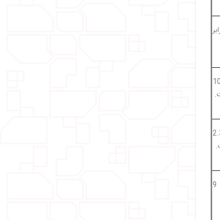
قریباً 9 برابر
قریباً 10.5
.
ران تقریباً 2.3
.
جمعیت ایران حدوداً 8 تا 9