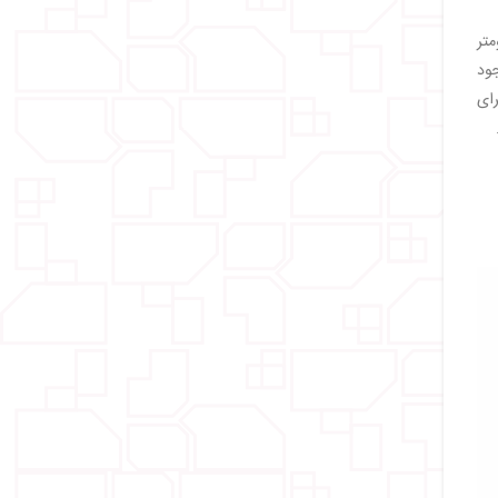
حت حدود 1.6 میلیون کیلومتر
جود
ای