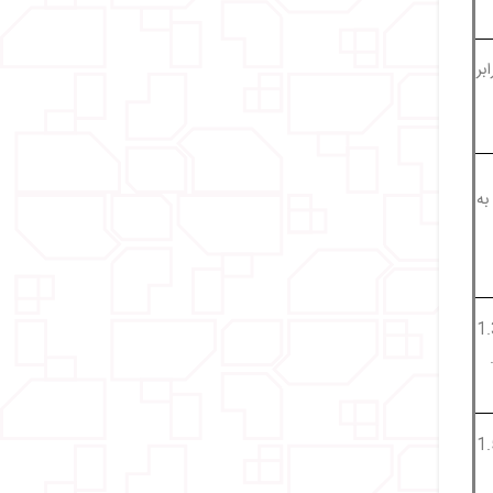
بر
ه
حدودا 1.34
ران تقریباً 1.5