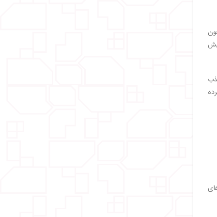
ون
یش
جذب
رده
های