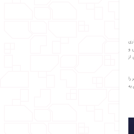
اری
احی و
ی از
از شهر را
ی به