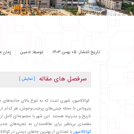
تاریخ انتشار:
۰۵ بهمن ۱۴۰۳
توسط:
ادمین
زمان م
سرفصل های مقاله
[ نمایش ]
・
درباره کوالالامپور
・
مهم‌ترین جاذبه‌های کوالالامپور
کوالالامپور، شهری است که به تنوع بالای جاذبه‌های
・
برج‌های دوقلوی پتروناس: نماد بی‌بدیل کوالال
پتروناس تا محله چینی‌های پرجنب‌وجوش، هر کدام از ج
・
پارک KLCC: بهشتی در قلب شهر
تاریخ و مدرنیته هستند. این شهر با مجموعه‌ای کامل از
・
جالان آلور: قلب تپنده غذاهای خیابانی مالزی
مقصدی بی‌نظیر برای علاقه‌مندان به تجربه‌های جدی
・
پاویلیون کوالالامپور: نماد تجمل و زندگی مد
کوالالامپور
با تعدادی از بهترین جاهای دیدنی در کوالالا