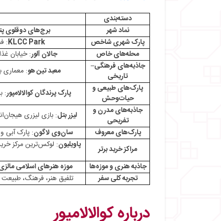
・
معبد تین هو: تلفیقی از معنویت و معماری چ
・
پارک پرندگان کوالالامپور: تجربه‌ای بی‌نظیر در
دسته‌بندی
・
غارهای باتو: معبدی تاریخی در دل طبیعت
نماد شهر
برج‌های دوقلوی پ
・
موزه هنرهای اسلامی مالزی: نگین هنر و فر
پارک شهری شاخص
KLCC Park
: ف
・
خیابان پتالینگ: قلب پرجنب‌وجوش محله چینی
محله‌های خاص
جالان آلور
: خیابان غذ
・
مهیج‌ترین تجربه‌های کوالالامپور
جاذبه‌های فرهنگی–
معبد تین هو
: معماری ب
・
لیزر بتل: اوج هیجان بازی‌های لیزری در کوالال
تاریخی
・
هاونتو: تجربه‌ای متفاوت از خانه‌های تسخیر ش
پارک‌های طبیعی و
پارک پرندگان کوالالامپور
: بز
حیات‌وحش
・
پارک واقعیت مجازی مالزی: تجربه‌ای نوین د
جاذبه‌های مدرن و
・
سوپرپارک مالزی: هیجان و ماجراجویی برای 
لیزر بتل
: بازی لیزری هیجان‌ان
تفریحی
・
سان‌وی لاگون: پارک تفریحی و آبی بی‌نظیر
پارک‌های معروف
سان‌وی لاگون
: پارک آبی و تفریحی با ۵ بخش شامل پارک ماجرا
・
موزه هنر سه‌بعدی ایلوژن: تجربه‌ای خلاقانه در
پاویلیون
: لوکس‌ترین مرکز خرید
・
بهترین مراکز خرید کوالالامپور: بهشت علاقه‌مند
مراکز خرید برتر
・
۱. پاوِیلیون کوالالامپور (KL Pavilion)
جاذبه هنری و موزه‌ها
موزه هنرهای اسلامی مالزی
・
۲. سوریا KLCC
تجربه کلی سفر
تلفیق هنر، فرهنگ، طبیعت و 
・
۳. برجایا تایمز اسکوئر (Berjaya Times Square)
・
۴. مید ولی مگامال (Mid Valley Megamall)
درباره کوالالامپور
・
سفر به قلب جاهای دیدنی کوالالامپور: از برج‌های