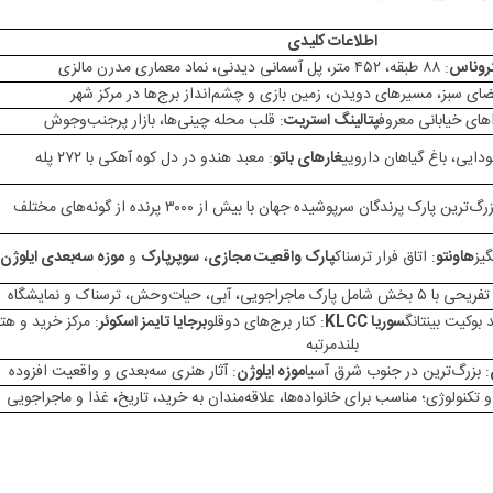
شم‌نواز
 میان پرندگان آزاد
اطلاعات کلیدی
تروناس
: ۸۸ طبقه، ۴۵۲ متر، پل آسمانی دیدنی، نماد معماری مدرن مالزی
هنگ اسلامی در جنوب شرق آسیا
ضای سبز، مسیرهای دویدن، زمین بازی و چشم‌انداز برج‌ها در مرکز شهر
‌های کوالالامپور
اهای خیابانی معروف
پتالینگ استریت
: قلب محله چینی‌ها، بازار پرجنب‌وجوش
ودایی، باغ گیاهان دارویی
غارهای باتو
: معبد هندو در دل کوه آهکی با ۲۷۲ پله
امپور
ده در کوالالامپور
رگ‌ترین پارک پرندگان سرپوشیده جهان با بیش از ۳۰۰۰ پرنده از گونه‌های مختلف
ر دنیای سرگرمی
همه سنین
گیز
هاونتو
: اتاق فرار ترسناک
پارک واقعیت مجازی
،
سوپرپارک
و
موزه سه‌بعدی ایلوژن
جویی، آبی، حیات‌وحش، ترسناک و نمایشگاه
 کوالالامپور
 بوکیت بینتانگ
سوریا KLCC
: کنار برج‌های دوقلو
برجایا تایمز اسکوئر
: مرکز خرید و هت
ان به خرید و تفریح
بلندمرتبه
: بزرگ‌ترین در جنوب شرق آسیا
موزه ایلوژن
: آثار هنری سه‌بعدی و واقعیت افزوده
تکنولوژی؛ مناسب برای خانواده‌ها، علاقه‌مندان به خرید، تاریخ، غذا و ماجراجویی
 دوقلو تا خیابان پتالینگ