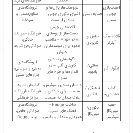
ماندگار
فروشگاه‌های برند
اسباب‌بازی
عروسک‌ها، پازل‌ها و
فروشگاه‌های
چوبی
صنایع‌دستی
اشیای دکوری چوبی –
صنایع‌دستی و
سنتی
نمادی از سنت
سوغات
قلاده‌های چرمی
دست‌ساز از روستای
فروشگاه حیوانات
قلاده سگ
خاص و
Appenzell – مناسب
خانگی،
آپنزلر
کاربردی
هدیه برای دوستداران
سوغاتی‌فروشی‌ها
حیوان
زنگوله‌های نمادین
فروشگاه‌های
سنتی/
گاوهای آلپ – در
زنگوله گاو
محلی و سوغاتی،
یادبود
اندازه‌ها و طرح‌های
بازارهای سنتی
متنوع
داستان نمادین سوئیس،
کتاب‌فروشی‌ها،
کتاب
فرهنگی /
مناسب برای کودکان و
فروشگاه فرودگاه،
«هایدی»
یادگاری
علاقه‌مندان به طبیعت
مراکز فرهنگی
جعبه
ساخت Reuge –
فروشگاه‌های
دکوری/
موزیکال
آهنگ‌های سنتی،
سوغاتی خاص،
موزیکال
سوئیسی
هدیه‌ای ماندگار و نفیس
برند Reuge