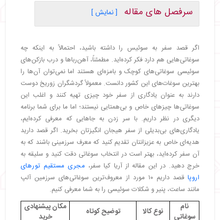
سرفصل های مقاله
[ نمایش ]
・
۱. پنیر سوئیسی
・
۲. چاقوی سوئیسی/ چاقوی ارتش سوئیس
اگر قصد سفر به سوئیس را داشته باشید، احتمالاً به اینکه چه
・
۳. ساعت سوئیسی
سوغاتی‌هایی هم دارد فکر کرده‌اید. مطمئناً، آهن‌رباها و درب بازکن‌های
・
۴. ساعت کوکو/ ساعت فاخته سوئیسی
سوئیسی سوغاتی‌های کوچک و بامزه‌ای هستند اما نمی‌توان آن‌ها را
・
۵. شکلات سوئیسی
بهترین سوغات‌های این کشور دانست. معمولاً گردشگران زوریخ دوست
・
۶. مجسمه و اسباب‌ بازی‌ های چوبی
دارند به عنوان یادگاری از سفر خود چیزی تهیه کنند و اغلب این
・
۷. قلاده سگ آپنزلر
سوغاتی‌ها چیزهای خاص و بی‌همتایی نیستند؛ اما ما برای شما برنامه
・
۸. زنگوله گاو
دیگری در نظر داریم. با سر زدن به جاهایی که معرفی کرده‌ایم،
・
۹. کتاب هایدی
یادگاری‌های بی‌بدیلی از سفر هیجان انگیزتان بخرید. اگر قصد دارید
・
۱۰. جعبه‌ های موزیکال
هدیه‌ای خاص به عزیزانتان تقدیم کنید که معرف سرزمینی باشند که به
・
سوغاتی‌ های ارزان سوئیس
آن سفر کرده‌اید، بهتر است در انتخاب سوغاتی دقت کنید و سلیقه به
・
کجا میتوان سوغاتی‌ های مختلف سوئیس را خرید؟
خرج دهید. در این مقاله از آریا کیا سفر،
مجری مستقیم تورهای
اروپا
قصد داریم ۱۰ مورد از معروف‌ترین سوغاتی‌های سرزمین آلپ
مانند ساعت، پنیر و شکلات سوئیسی را به شما معرفی کنیم.
نام
مکان پیشنهادی
نوع کالا
توضیح کوتاه
سوغاتی
خرید