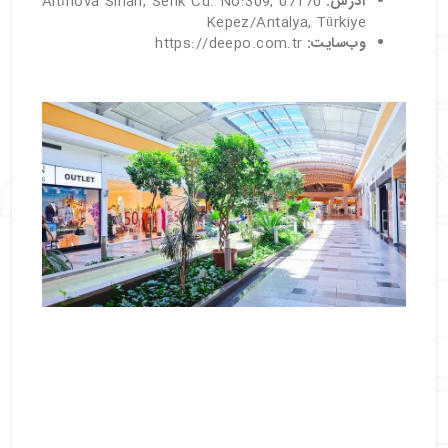
آدرس:
Altınova Sinan, Serik Cd. No:309, 07170
Kepez/Antalya, Türkiye
وب‌سایت:
https://deepo.com.tr