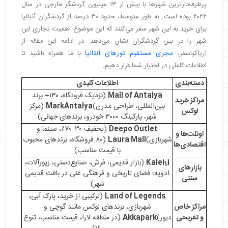
پرطرف‌دارترین شهرها با بیش از ۱۳ میلیون گردشگر خارجی در سال
・
بهترین زمان خرید از آنتالیا
۲۰۲۲ بوده است. به طور متوسط، حدود ۳۰ درصد از گردشگران آنتالیا
・
چگونه از فرصت‌های خرید در آنتالیا استفاده کنیم؟
برای خرید به این شهر سفر می‌کنند که این موضوع اهمیت تجاری این
شهر را در بین گردشگران نشان می‌دهد. در ادامه این مقاله از
آریاکیاسفر،
مجری مستقیم تورهای آنتالیا
با ما همراه باشید تا
اطلاعات کاملی در اختیار شما قرار دهیم.
دسته‌بندی
اطلاعات کلیدی
Mall of Antalya
(نزدیک فرودگاه، ۱۳۰+ برند
مراکز خرید
بین‌المللی، طراحی مدرن)
MarkAntalya
(مرکز
لوکس
شهر، پارکینگ ۳۰۰۰ خودرو، برندهای جهانی)
Deepo Outlet
(تخفیف ۳۰–۷۰٪، سینما و
اوتلت‌ها و
شهربازی)
Laura Mall
(۸۰ فروشگاه، برندهای محبوب
اقتصادی‌ها
با قیمت مناسب)
Kaleiçi
(بازار قدیمی، فرش، صنایع‌دستی، زیورآلات،
بازارهای
ادویه؛ فضای تاریخی و فرهنگی غنی در بافت قدیمی
سنتی
شهر)
Land of Legends
(ترکیبی از خرید، پارک آبی،
مراکز خاص
شهربازی، برندهای لوکس مانند گوچی و
و تفریحی
دیور)
Akkapark
(در منطقه لارا، قیمت مناسب، تنوع