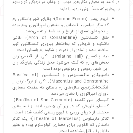
در ادامه، به معرفی مکان‌های دیدنی و جذاب در نزدیکی کولوسئوم
می‌پردازیم که حتماً ارزش بازدید را دارند.
فروم رومی (Roman Forum): بقایای شهر باستانی رم
که مرکز سیاسی، اقتصادی و مذهبی امپراتوری روم بوده
و تجربه‌ای عمیق از تاریخ را به شما ارائه می‌دهد.
طاق کنستانتین (Arch of Constantine): طاقی
باشکوه و تاریخی که به‌افتخار پیروزی کنستانتین کبیر
ساخته شده و نمادی از قدرت و شکوه رم باستان است.
تپه پالاسیوم (Palatine Hill): یکی از قدیمی‌ترین
بخش‌های رم که گفته می‌شود محل زندگی بنیان‌گذاران
این شهر، رموس و رمولوس بوده است.
باسیلیکای ماکسنتیوس و کنستانتین (Basilica of
Maxentius and Constantine): یکی از بزرگ‌ترین و
شگفت‌انگیزترین سازه‌های رم باستان که عظمت معماری
دوران امپراتوری را نشان می‌دهد.
کلیسای سن کلمنته (Basilica of San Clemente):
کلیسای تاریخی که در زیر آن چندین لایه از تمدن‌های
مختلف از دوران رومی تا قرون‌وسطی کشف شده است.
تئاتر مارسلوس (Theatre of Marcellus): یک تئاتر
باستانی که الگویی برای معماری کولوسئوم بوده و هنوز
بقایای آن قابل‌مشاهده است.