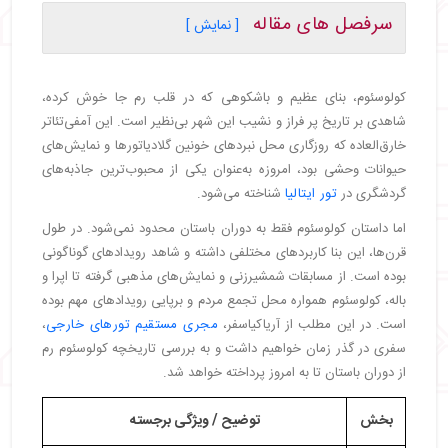
سرفصل های مقاله
[ نمایش ]
・
کولوسئوم کجاست؟
・
تاریخچه کولوسئوم
کولوسئوم، بنای عظیم و باشکوهی که در قلب رم جا خوش کرده،
・
کولوسئوم: صحنه‌ای برای نبرد گلادیاتورها، حیوانات
شاهدی بر تاریخ پر فراز و نشیب این شهر بی‌نظیر است. این آمفی‌تئاتر
وحشی و نمایش‌های حماسی
خارق‌العاده که روزگاری محل نبردهای خونین گلادیاتورها و نمایش‌های
・
مبارزات گلادیاتورها
حیوانات وحشی بود، امروزه به‌عنوان یکی از محبوب‌ترین جاذبه‌های
・
وناسیون: نبردی میان غول‌های طبیعت
گردشگری در
تور ایتالیا
شناخته می‌شود.
・
سیلوا: بازسازی طبیعت در قلب کولوسئوم
اما داستان کولوسئوم فقط به دوران باستان محدود نمی‌شود. در طول
・
معماری و طراحی کولوسئوم
قرن‌ها، این بنا کاربردهای مختلفی داشته و شاهد رویدادهای گوناگونی
・
مصالح مستحکم
بوده است. از مسابقات شمشیرزنی و نمایش‌های مذهبی گرفته تا اپرا و
・
ساختار بیضی‌شکل
باله، کولوسئوم همواره محل تجمع مردم و برپایی رویدادهای مهم بوده
・
تقسیم‌بندی طبقات
است. در این مطلب از آریاکیاسفر،
مجری مستقیم تورهای خارجی
،
・
سیستم راهروها و صندلی‌ها
سفری در گذر زمان خواهیم داشت و به بررسی تاریخچه کولوسئوم رم
・
سیستم زهکشی پیشرفته
از دوران باستان تا به امروز پرداخته خواهد شد.
・
مکانیزم سایبان (ولاریوم)
・
بخش‌های مختلف بنای کولوسئوم: یک شاهکار مهندسی
بخش
توضیح / ویژگی برجسته
باستانی