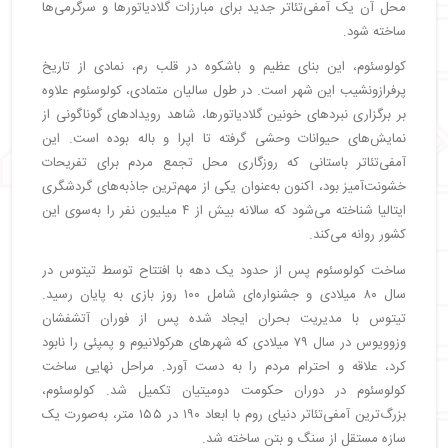
محل آن یک آمفی‌تئاتر جدید برای مبارزات گلادیاتورها و سرگرمی‌ها
ساخته شود.
کولوسئوم، این بنای عظیم و باشکوه در قلب رم، نمادی از تاریخ
پرفرازونشیب این شهر است. در طول سالیان متمادی، کولوسئوم علاوه
بر برگزاری نبردهای خونین گلادیاتورها، شاهد رویدادهای گوناگونی از
نمایش‌های حیوانات وحشی گرفته تا اپرا و باله بوده است. این
آمفی‌تئاتر باستانی که روزگاری محل تجمع مردم برای تفریحات
خشونت‌آمیز بود، اکنون به‌عنوان یکی از مهم‌ترین جاذبه‌های گردشگری
ایتالیا شناخته می‌شود که سالانه بیش از ۴ میلیون نفر را به‌سوی این
کشور روانه می‌کند.
ساخت کولوسئوم پس از حدود یک دهه با افتتاح توسط تیتوس در
سال ۸۰ میلادی و جشنواره‌ای شامل ۱۰۰ روز بازی به پایان رسید.
تیتوس با مدیریت بحران ایجاد شده پس از فوران آتشفشان
وزوویوس در سال ۷۹ میلادی که شهرهای هرکولانیوم و پمپئی را نابود
کرد، علاقه و احترام مردم را به دست آورد. مراحل نهایی ساخت
کولوسئوم در دوران حکومت دومیتیان تکمیل شد. کولوسئوم،
بزرگ‌ترین آمفی‌تئاتر دنیای روم با ابعاد ۱۹۰ در ۱۵۵ متر، به‌صورت یک
سازه مستقل از سنگ و بتن ساخته شد.