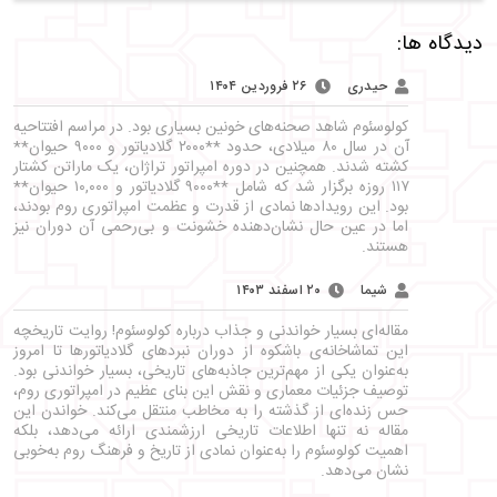
دیدگاه ها:
حیدری
۲۶ فروردین ۱۴۰۴
کولوسئوم شاهد صحنه‌های خونین بسیاری بود. در مراسم افتتاحیه
آن در سال ۸۰ میلادی، حدود **۲۰۰۰ گلادیاتور و ۹۰۰۰ حیوان**
کشته شدند. همچنین در دوره امپراتور تراژان، یک ماراتن کشتار
۱۱۷ روزه برگزار شد که شامل **۹۰۰۰ گلادیاتور و ۱۰,۰۰۰ حیوان**
بود. این رویدادها نمادی از قدرت و عظمت امپراتوری روم بودند،
اما در عین حال نشان‌دهنده خشونت و بی‌رحمی آن دوران نیز
هستند.
شیما
۲۰ اسفند ۱۴۰۳
مقاله‌ای بسیار خواندنی و جذاب درباره کولوسئوم! روایت تاریخچه
این تماشاخانه‌ی باشکوه از دوران نبردهای گلادیاتورها تا امروز
به‌عنوان یکی از مهم‌ترین جاذبه‌های تاریخی، بسیار خواندنی بود.
توصیف جزئیات معماری و نقش این بنای عظیم در امپراتوری روم،
حس زنده‌ای از گذشته را به مخاطب منتقل می‌کند. خواندن این
مقاله نه تنها اطلاعات تاریخی ارزشمندی ارائه می‌دهد، بلکه
اهمیت کولوسئوم را به‌عنوان نمادی از تاریخ و فرهنگ روم به‌خوبی
نشان می‌دهد.