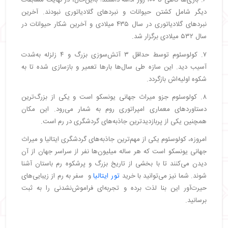
۶. بازی‌ها گاهی تا ۱۰۰ روز ادامه داشتند! بااین‌حال، در نهایت مسابقات
دیگر شامل کشتن حیوانات و نبردهای گلادیاتوری نبودند. آخرین
نبردهای گلادیاتوری در سال ۴۳۵ میلادی و آخرین شکار حیوانات در
سال ۵۳۲ میلادی برگزار شد.
۷. کولوسئوم توسط حداقل ۳ آتش‌سوزی بزرگ و ۴ زلزله به‌شدت
آسیب دید. این سازه طی سال‌ها بارها تعمیر و بازسازی شده تا به
شکوه اولیه‌اش بازگردد.
۸. کولوسئوم جزو میراث جهانی یونسکو است و یکی از بزرگ‌ترین
دستاوردهای معماری امپراتوری روم به شمار می‌رود. این مکان
همچنین یکی از پربازدیدترین جاذبه‌های گردشگری در رم است.
امروزه، کولوسئوم یکی از مهم‌ترین جاذبه‌های گردشگری ایتالیا و میراث
جهانی یونسکو است که هر ساله میلیون‌ها نفر از سراسر جهان از آن
دیدن می‌کنند تا با بخشی از تاریخ بزرگ و پرشکوه رم باستان آشنا
شوند. شما نیز می‌توانید با خرید
تور ایتالیا
و سفر به رم از زیبایی‌های
حیرت‌آور این بنا لذت برده و تجربه‌ای فراموش‌نشدنی را به ثبت
برسانید.