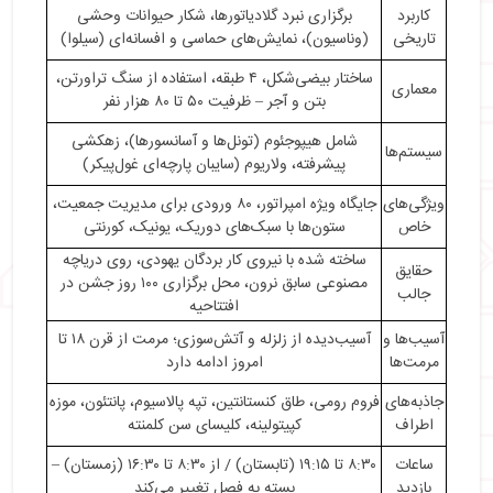
・
نمای خارجی کولوسئوم
کاربرد
برگزاری نبرد گلادیاتورها، شکار حیوانات وحشی
・
عرصه مرکزی
تاریخی
(وناسیون)، نمایش‌های حماسی و افسانه‌ای (سیلوا)
・
جایگاه تماشاگران
ساختار بیضی‌شکل، ۴ طبقه، استفاده از سنگ تراورتن،
・
هیپوجئوم
معماری
بتن و آجر – ظرفیت ۵۰ تا ۸۰ هزار نفر
・
ورودی امپراتور و جایگاه ویژه
شامل هیپوجئوم (تونل‌ها و آسانسورها)، زهکشی
・
طاق نصرتی کولوسئوم
سیستم‌ها
پیشرفته، ولاریوم (سایبان پارچه‌ای غول‌پیکر)
・
کانال‌ها و سیستم‌های آب‌رسانی
・
جاذبه‌های دیدنی اطراف کولوسئوم
ویژگی‌های
جایگاه ویژه امپراتور، ۸۰ ورودی برای مدیریت جمعیت،
・
نحوه دسترسی به کولوسئوم
خاص
ستون‌ها با سبک‌های دوریک، یونیک، کورنتی
・
زمان بازدید و قیمت بلیت Colosseum
ساخته شده با نیروی کار بردگان یهودی، روی دریاچه
حقایق
・
حقایقی درباره کولوسئوم
مصنوعی سابق نرون، محل برگزاری ۱۰۰ روز جشن در
جالب
افتتاحیه
آسیب‌ها و
آسیب‌دیده از زلزله و آتش‌سوزی؛ مرمت از قرن ۱۸ تا
مرمت‌ها
امروز ادامه دارد
جاذبه‌های
فروم رومی، طاق کنستانتین، تپه پالاسیوم، پانتئون، موزه
اطراف
کپیتولینه، کلیسای سن کلمنته
ساعات
۸:۳۰ تا ۱۹:۱۵ (تابستان) / از ۸:۳۰ تا ۱۶:۳۰ (زمستان) –
بازدید
بسته به فصل تغییر می‌کند