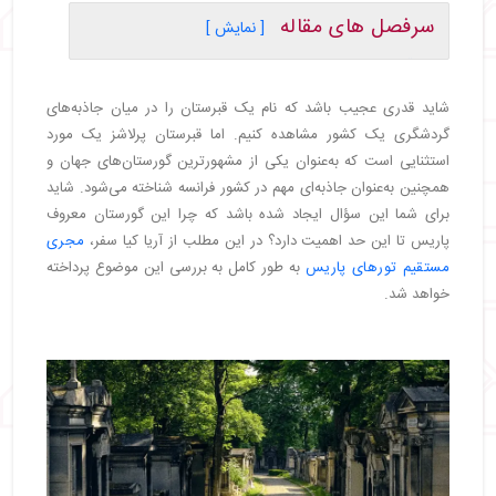
سرفصل های مقاله
[ نمایش ]
・
قبرستان پرلاشز کجاست؟
・
تاریخچه و معماری قبرستان پرلاشز
شاید قدری عجیب باشد که نام یک قبرستان را در میان جاذبه‌های
・
افراد مشهور دفن شده در قبرستان پرلاشز
گردشگری یک کشور مشاهده کنیم. اما قبرستان پرلاشز یک مورد
・
مشهورترین ایرانی‌ های قبرستان پرلاشز
استثنایی است که به‌عنوان یکی از مشهورترین گورستان‌های جهان و
・
دیگر مشاهیر ایرانی دفن شده در قبرستان پرلاشز
همچنین به‌عنوان جاذبه‌ای مهم در کشور فرانسه شناخته می‌شود. شاید
・
بخش‌ های مختلف گورستان پرلاشز
برای شما این سؤال ایجاد شده باشد که چرا این گورستان معروف
・
محراب‌ ها و بخش‌ های مذهبی
پاریس تا این حد اهمیت دارد؟ در این مطلب از آریا کیا سفر،
مجری
・
مرده سوز خانه و محل نگهداری خاکستر مردگان
مستقیم تورهای پاریس
به طور کامل به بررسی این موضوع پرداخته
・
دیوار کمونارها
خواهد شد.
・
حیات‌ وحش و اکوسیستم
・
ساعات بازدید و نحوه دسترسی به قبرستان پرلاشز
・
جاهای دیدنی اطراف قبرستان پرلاشز
・
نمایشگاه استودیو نور (Atelier des Lumières)
・
لومره؛ محله‌ ای پر از جاذبه‌ های خاص در پاریس
・
کلیسای جامع نوتردام پاریس
・
باغ‌ های لوکزامبورگ