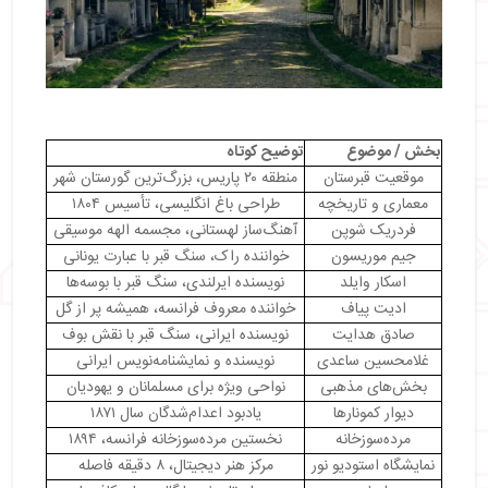
・
هتل‌ های اطراف گورستان پرلاشز
بخش / موضوع
توضیح کوتاه
موقعیت قبرستان
منطقه ۲۰ پاریس، بزرگ‌ترین گورستان شهر
معماری و تاریخچه
طراحی باغ انگلیسی، تأسیس ۱۸۰۴
فردریک شوپن
آهنگ‌ساز لهستانی، مجسمه الهه موسیقی
جیم موریسون
خواننده راک، سنگ قبر با عبارت یونانی
اسکار وایلد
نویسنده ایرلندی، سنگ قبر با بوسه‌ها
ادیت پیاف
خواننده معروف فرانسه، همیشه پر از گل
صادق هدایت
نویسنده ایرانی، سنگ قبر با نقش بوف
غلامحسین ساعدی
نویسنده و نمایشنامه‌نویس ایرانی
بخش‌های مذهبی
نواحی ویژه برای مسلمانان و یهودیان
دیوار کمونارها
یادبود اعدام‌شدگان سال ۱۸۷۱
مرده‌سوزخانه
نخستین مرده‌سوزخانه فرانسه، ۱۸۹۴
نمایشگاه استودیو نور
مرکز هنر دیجیتال، ۸ دقیقه فاصله