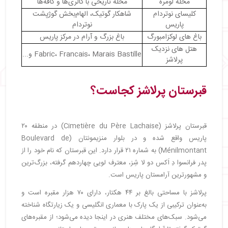
محله لومره
محله تاریخی با گالری‌ها و کافه‌ها
کلیسای نوتردام
شاهکار گوتیک، الهام‌بخش گوژپشت
پاریس
نوتردام
باغ‌ های لوکزامبورگ
باغ بزرگ و آرام در مرکز پاریس
هتل‌ های نزدیک
Fabric، Francais، Marais Bastille و...
پرلاشز
قبرستان پرلاشز کجاست؟
قبرستان پرلاشز (Cimetière du Père Lachaise) در منطقه ۲۰
پاریس واقع شده و در بلوار منزیمونتان (Boulevard de
Ménilmontant) به شماره ۲۱ قرار دارد. این قبرستان که نام خود را از
پدر فرانسوا دِ اَکس دو لا شِز، معترف لویی چهاردهم گرفته، بزرگ‌ترین
و مشهورترین آرامستان پاریس است.
پرلاشز با مساحتی بالغ بر ۴۴ هکتار، دارای ۷۰ هزار مقبره است و
به‌عنوان ترکیبی از یک پارک با معماری انگلیسی و یک زیارتگاه شناخته
می‌شود. سبک‌های مختلف هنری در اینجا دیده می‌شود؛ از مقبره‌های