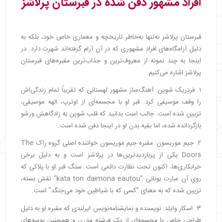
افراد مشهور دفن شده در قبرستان پرلاشز
قبرستان پرلاشز نه‌تنها به‌خاطر تاریخچه و معماری خاص خود، بلکه به
دلیل آرامگاه‌های افراد مشهوری که در آن آرام گرفته‌اند شهرت دارد. در
اینجا به چند نمونه از معروف‌ترین و جذاب‌ترین مقبره‌های قبرستان
پرلاشز اشاره می‌کنیم:
۱. فردریک شوپن: آهنگ‌ساز مشهور لهستانی که تقریباً تمام زندگی‌اش
را وقف موسیقی کرد. قبر او با مجسمه‌ای از اوترپ، الهه موسیقی،
تزیین شده است. جالب است بدانید که قلب شوپن به زادگاهش ورشو
بازگردانده شده، اما بقیه بدن او در اینجا دفن شده است.
۲. جیم موریسون: مقبره جیم موریسون خواننده اصلی گروه راک The
Doors یکی از پربازدیدترین‌ها در پرلاشز است و به دلیل برخی
خرابکاری‌ها، اکنون تحت نظارت دائمی است. سنگ قبر او با پلاکی که
روی آن عبارت یونانی "kata ton daimona eautou" نقش بسته،
تزیین شده که به معنای "کسی که با شیاطین خود می‌جنگد" است.
۳. اسکار وایلد: نویسنده و نمایشنامه‌نویس ایرلندی که مقبره او به دلیل
طراحی خاص با مجسمه‌ای از یک فرشته مدرن و همچنین بوسه‌های