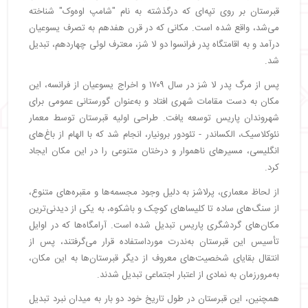
قبرستان بر روی تپه‌ای که درگذشته به نام "شامپ اوه‌وک" شناخته
می‌شد، واقع شده است. مکانی که در قرن هفدهم به تصرف یسوعیان
درآمد و به اقامتگاه پدر فرانسوا دو لا شز، معترف لوئی چهاردهم، تبدیل
شد.
پس از مرگ پدر لا شز در سال ۱۷۰۹ و اخراج یسوعیان از فرانسه، این
مکان به دست مقامات شهری افتاد و به‌عنوان گورستانی عمومی برای
شهروندان پاریس توسعه یافت. طراحی اولیه قبرستان توسط معمار
نئوکلاسیک، الکساندر - تئودور برونیار، انجام شد که با الهام از باغ‌های
انگلیسی، مسیرهای ناهموار و درختان متنوعی را در این مکان ایجاد
کرد.
از لحاظ معماری، پرلاشز به دلیل وجود مجسمه‌ها و مقبره‌های متنوع،
از سنگ‌های ساده تا کلیساهای کوچک و باشکوه، به یکی از دیدنی‌ترین
مکان‌های گردشگری پاریس تبدیل شده است. آرامگاه‌ها که در اوایل
تأسیس این قبرستان به‌ندرت مورداستفاده قرار می‌گرفتند، پس از
انتقال بقایای شخصیت‌های معروف از دیگر قبرستان‌ها به این مکان،
به‌مرورزمان به نمادی از اعتبار اجتماعی تبدیل شدند.
همچنین، این قبرستان در طول تاریخ خود دو بار به میدان نبرد تبدیل