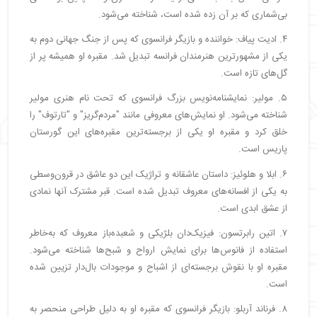
بی‌شماری که بر آن زده شده است، شناخته می‌شود.
۴. ادیت پیاف: خواننده و بازیگر فرانسوی که پس از جنگ جهانی دوم به
یکی از مشهورترین هنرمندان فرانسه تبدیل شد. مقبره او همیشه پر از
گل‌های تازه است.
۵. مولیر: نمایشنامه‌نویس بزرگ فرانسوی که تحت نام هنری مولیر
شناخته می‌شود. او نمایش‌های معروفی مانند "مردم‌گریز" و "تارتوف" را
خلق کرد و مقبره او یکی از برجسته‌ترین مقبره‌های این گورستان
پاریس است.
۶. ابلا و هلوئیز: داستان عاشقانه و تراژیک این دو عاشق در قرون‌وسطی
به یکی از افسانه‌های معروف تبدیل شده است. قبر مشترک آنها نمادی
از عشق ابدی است.
۷. اتین رابرتسون: فیزیک‌دان بلژیکی و شعبده‌باز معروف که به‌خاطر
استفاده از فانوس‌ها برای نمایش ارواح و شبح‌ها شناخته می‌شود.
مقبره او با نقوش برجسته‌ای از اشباح و موجودات بال‌دار تزیین شده
است.
۸. فرناند آربلو: بازیگر فرانسوی که مقبره او به دلیل طراحی منحصر به