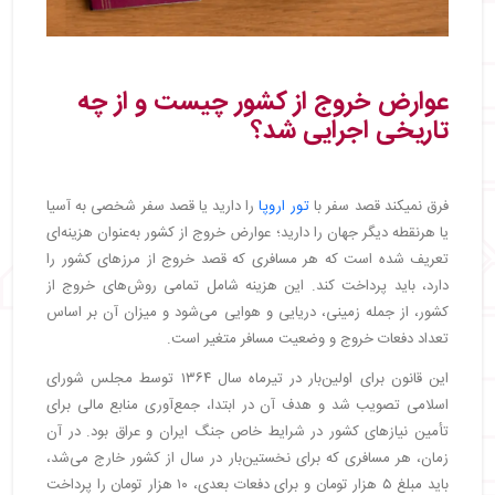
・
عوارض خروج از کشور برای زائران عتبات‌ عالیات
・
عوارض خروج از کشور برای مرزنشینان
・
عوارض خروج از کشور برای ورزشکاران
عوارض خروج از کشور چیست و از چه
・
عوارض خروج از کشور برای دانشجویان
تاریخی اجرایی شد؟
・
عوارض خروج از کشور برای ایرانیان مقیم خارج
・
مدت‌ زمان اعتبار عوارض خروج از کشور
・
شرایط استرداد عوارض خروج از کشور ۱۴۰۴
فرق نمیکند قصد سفر با
تور اروپا
را دارید یا قصد سفر شخصی به آسیا
・
مراحل ثبت درخواست استرداد
یا هرنقطه دیگر جهان را دارید؛ عوارض خروج از کشور به‌عنوان هزینه‌ای
・
تخفیف عوارض خروج از کشور
تعریف شده است که هر مسافری که قصد خروج از مرزهای کشور را
・
افراد معاف از پرداخت عوارض خروج از کشور
دارد، باید پرداخت کند. این هزینه شامل تمامی روش‌های خروج از
・
مدارک لازم برای عوارض خروج از کشور
کشور، از جمله زمینی، دریایی و هوایی می‌شود و میزان آن بر اساس
・
در صورت پرداخت اشتباه عوارض خروج از کشور چه
تعداد دفعات خروج و وضعیت مسافر متغیر است.
کنیم؟
این قانون برای اولین‌بار در تیرماه سال ۱۳۶۴ توسط مجلس شورای
・
بهترین روش برای پرداخت عوارض خروج از کشور ۱۴۰۴
اسلامی تصویب شد و هدف آن در ابتدا، جمع‌آوری منابع مالی برای
تأمین نیازهای کشور در شرایط خاص جنگ ایران و عراق بود. در آن
زمان، هر مسافری که برای نخستین‌بار در سال از کشور خارج می‌شد،
باید مبلغ ۵ هزار تومان و برای دفعات بعدی، ۱۰ هزار تومان را پرداخت