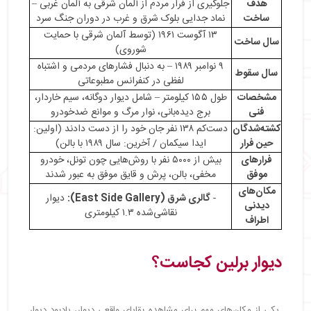
هدف
جلوگیری از فرار مردم از آلمان شرقی به آلمان غربی –
・
دیوار برلین روی نقشه
ساخت
نماد جدایی بلوک شرق و غرب در دوران جنگ سرد
・
بهترین زمان بازدید از دیوار برلین
۱۳ آگوست ۱۹۶۱ (توسط آلمان شرقی با حمایت
سال ساخت
شوروی)
۹ نوامبر ۱۹۸۹ – به دنبال فشارهای مردمی و اشتباه
سال سقوط
لفظی در کنفرانس مطبوعاتی
مشخصات
طول ۱۵۵ کیلومتر – شامل دیوار دوگانه، سیم خاردار،
فنی
برج دیده‌بانی، نوار مرگ و موانع ضدخودرو
کشته‌شدگان
دست‌کم ۱۳۸ نفر جان خود را از دست دادند (اولین:
حین فرار
ایدا سیکمان / آخرین: سال ۱۹۸۹ با بالن)
فرارهای
بیش از ۵۰۰۰ نفر با روش‌هایی چون تونل، خودرو
موفق
مخفی، بالن، پرش و قایق موفق به عبور شدند
مکان‌های
-
گالری شرق (East Side Gallery):
دیوار
دیدنی
نقاشی‌شده ۱.۳ کیلومتری
اطراف
دیوار برلین کجاست؟
یکی از مکان‌های مهم برای مشاهده بقایای واقعی دیوار، یادبود دیوار