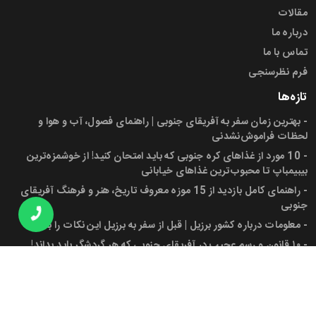
مقالات
درباره ما
تماس با ما
فرم نظرسنجی
تازه‌ها
-
بهترین زمان سفر به آفریقای جنوبی | راهنمای فصول، آب و هوا و
لحظات فراموش‌نشدنی
-
10 مورد از غذاهای کره جنوبی که باید امتحان کنید! از خوشمزه‌ترین
بیبیمباپ تا محبوب‌ترین غذاهای خیابانی
-
راهنمای کامل بازدید از 15 موزه معروف تاریخ، هنر و فرهنگ آفریقای
جنوبی
-
معلومات درباره کشور برزیل | قبل از سفر به برزیل این نکات را بدانید!
-
۱۰ قانون و رسم عجیب در آفریقای جنوبی که هر گردشگر باید بداند!
-
پرچم آفریقای جنوبی، شهرها، جمعیت و دانستنی‌های کاربردی برای سفر
به این کشور
مجوز ها