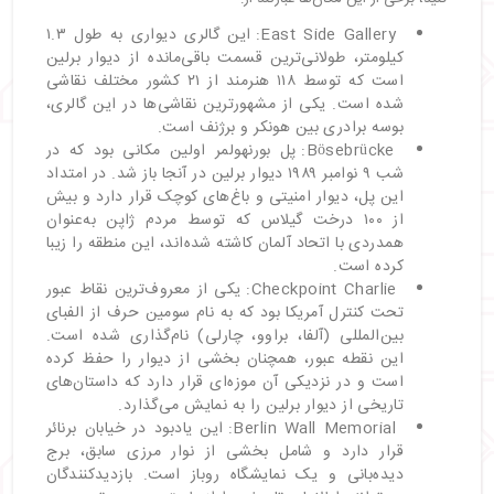
East Side Gallery: این گالری دیواری به طول ۱.۳
کیلومتر، طولانی‌ترین قسمت باقی‌مانده از دیوار برلین
است که توسط ۱۱۸ هنرمند از ۲۱ کشور مختلف نقاشی
شده است. یکی از مشهورترین نقاشی‌ها در این گالری،
بوسه برادری بین هونکر و برژنف است.
Bösebrücke: پل بورنهولمر اولین مکانی بود که در
شب ۹ نوامبر ۱۹۸۹ دیوار برلین در آنجا باز شد. در امتداد
این پل، دیوار امنیتی و باغ‌های کوچک قرار دارد و بیش
از ۱۰۰ درخت گیلاس که توسط مردم ژاپن به‌عنوان
همدردی با اتحاد آلمان کاشته شده‌اند، این منطقه را زیبا
کرده است.
Checkpoint Charlie: یکی از معروف‌ترین نقاط عبور
تحت کنترل آمریکا بود که به نام سومین حرف از الفبای
بین‌المللی (آلفا، براوو، چارلی) نام‌گذاری شده است.
این نقطه عبور، همچنان بخشی از دیوار را حفظ کرده
است و در نزدیکی آن موزه‌ای قرار دارد که داستان‌های
تاریخی از دیوار برلین را به نمایش می‌گذارد.
Berlin Wall Memorial: این یادبود در خیابان برنائر
قرار دارد و شامل بخشی از نوار مرزی سابق، برج
دیده‌بانی و یک نمایشگاه روباز است. بازدیدکنندگان