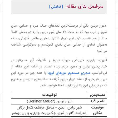
سرفصل های مقاله
[ نمایش ]
・
دیوار برلین کجاست؟
・
تاریخچه دیوار برلین
دیوار برلین یکی از برجسته‌ترین نمادهای جنگ سرد و جدایی میان
・
ساخت دیوار برلین در سال ۱۹۶۱
شرق و غرب بود که به مدت ۲۸ سال شهر برلین را به دو بخش کاملاً
・
افزایش نظارت در مرز
جدا از هم تقسیم کرد. این دیوار نه‌تنها به‌عنوان مانعی فیزیکی، بلکه
・
سقوط دیوار برلین
به‌عنوان نمادی از جدایی میان دنیای کمونیسم و دموکراسی شناخته
・
تخریب دیوار و بقایای باقی‌مانده
می‌شود.
・
پس از فروپاشی دیوار
امروزه، باوجود فروپاشی دیوار، تاریخ و تأثیرات آن همچنان در
・
حقایق جالب در مورد دیوار برلین
خیابان‌های برلین و ذهن مردم زنده است. در ادامه این مقاله از
・
سقوط دیوار برلین به‌اشتباه رخ داد
آریاکیاسفر،
مجری مستقیم تورهای اروپا
با همه چیز در مورد این
・
دیوار برلین ۱۵ سال پس از شروع جنگ سرد ساخته
دیوار تاریخی، از نقشه دیوار برلین گرفته تا جاذبه‌های تاریخی و هنری
شد
که در نزدیکی این بنا قرار دارند، آشنا خواهید شد.
・
دیوار برلین در واقع دو دیوار بود
・
بیش از ۱۰۰ نفر کشته در مسیر عبور از دیوار برلین
دسته‌بندی
توضیحات
・
بیش از ۵۰۰۰ نفر موفق به فرار از دیوار برلین شدند
نام جاذبه
دیوار برلین (Berliner Mauer)
・
جاهای دیدنی اطراف دیوار برلین
موقعیت
شهر برلین، آلمان – مناطق مختلف شامل برناور
مکانی
اشتراسه، گالری شرق، چک‌پوینت چارلی، پل بورنهولمر
・
نحوه دسترسی به دیوار برلین