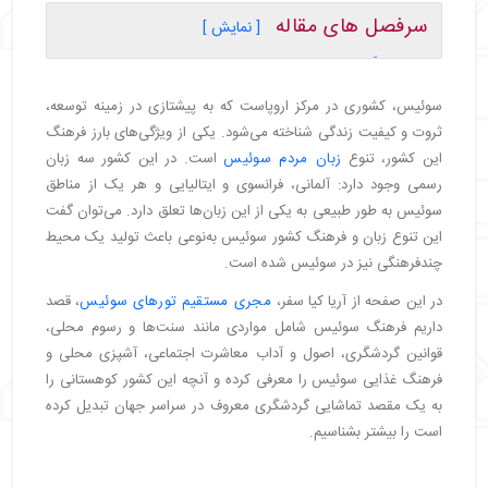
سرفصل های مقاله
[ نمایش ]
・
فرهنگ مردم کشور سوئیس
・
فرهنگ سوئیسی غذا خوردن
سوئیس، کشوری در مرکز اروپاست که به پیشتازی در زمینه توسعه،
・
اتیکت‌ ها و فرهنگ آداب معاشرت در سوئیس
ثروت و کیفیت زندگی شناخته می‌شود. یکی از ویژگی‌های بارز فرهنگ
・
فرهنگ لباس پوشیدن و کدهای پوشش در فرهنگ
این کشور، تنوع
زبان مردم سوئیس
است. در این کشور سه زبان
مردم سوئیس
رسمی وجود دارد: آلمانی، فرانسوی و ایتالیایی و هر یک از مناطق
・
فرهنگ مهمانی رفتن در سوئیس
سوئیس به طور طبیعی به یکی از این زبان‌ها تعلق دارد. می‌توان گفت
・
فرهنگ جشن‌ گرفتن و برگزاری مراسم مختلف در
این تنوع زبان و فرهنگ کشور سوئیس به‌نوعی باعث تولید یک محیط
سوئیس
چندفرهنگی نیز در سوئیس شده است.
・
فرهنگ هدیه‌ دادن در سوئیس
・
فرهنگ گردشگری در سوئیس
در این صفحه از آریا کیا سفر،
مجری مستقیم تورهای سوئیس
، قصد
・
فرهنگ کار در سوئیس
داریم فرهنگ سوئیس شامل مواردی مانند سنت‌ها و رسوم محلی،
قوانین گردشگری، اصول و آداب معاشرت اجتماعی، آشپزی محلی و
・
فرهنگ رانندگی در سوئیس
فرهنگ غذایی سوئیس را معرفی کرده و آنچه این کشور کوهستانی را
・
ازدواج‌ کردن در فرهنگ سوئیسی‌ ها
به یک مقصد تماشایی گردشگری معروف در سراسر جهان تبدیل کرده
・
طنز و شوخ طبعی در فرهنگ سوئیس
است را بیشتر بشناسیم.
・
زبان های مختلف سوئیس
・
زبان آلمانی در سوئیس