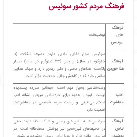
・
زبان فرانسوی در سوئیس
فرهنگ مردم کشور سوئیس
・
زبان ایتالیایی در فرهنگ سوئیس
・
زبان رومانش در سوئیس
・
فرهنگ‌ های عجیب در سوئیس
فرهنگ
・
جذابیت‌ های فرهنگی سوئیس
های
توضیحات
سوئیس
سوئیس تنوع غذایی بالایی دارد؛ مصرف شکلات (۱۱
فرهنگ
کیلوگرم در سال) و پنیر (۲۳ کیلوگرم در سال) بسیار
غذا خوردن
بالاست. غذاهای محلی و ملی زیادی دارد و سبک غذایی
سالمی دارد که در کاهش چاقی جمعیت مؤثر است.
وقت‌شناسی بسیار مهم است. مهمانی سرزده پسندیده
آداب
نیست. آوردن هدیه برای خردسالان میزبان نشانه ادب
معاشرت
است. بی‌طرفی و رعایت حریم شخصی در معاشرت‌ها
اهمیت دارد.
فرهنگ
سوئیسی‌ها به لباس‌های رسمی و شیک علاقه دارند. حتی
لباس
در محیط‌های غیررسمی نیز پوشش محتاطانه است. در
پوشیدن
مراسمی مانند تئاتر یا اوپرا لباس رسمی پوشیده می‌شود.