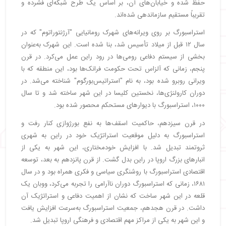
حفظ شده و خیابان‌های آن، بر اساس یک طرح شبکه‌ای فشرده و
تقریباً مستقیم سازماندهی شده‌اند.
استراسبورگ بر روی ویرانه‌های شهرک رومانیایی "آرژنتوراتوم" که در
سال ۱۲ قبل از میلاد تأسیس شد، بنا شده است. این شهرک به‌عنوان
بخشی از سیستم دفاعی رومی‌ها در رود راین عمل می‌کرد. در قرن
پنجم، زمانی که آلزاس تحت حکومت فرانک‌ها بود، این منطقه که با
ویرانی روبرو شده بود، به نام "استراتیس‌بورگوم" شناخته می‌شد. در
دوران کارولنژی‌ها، نخستین کلیسا در این شهر ساخته شد و تا سال
۱۰۰۰، استراسبورگ با دیوارهای مستحکم محصور شده بود.
در قرن سیزدهم، حاکمیت اسقف‌ها به نفع بورژوازی کنار رفت و
استراسبورگ به دلیل موقعیت استراتژیک خود در راین به شهری
ثروتمند تبدیل شد. با افزایش خودمختاری، این شهر به یکی از
انبارهای بزرگ اروپا در راین بدل گشت. از قرن پانزدهم به بعد، توسعه
اقتصادی استراسبورگ با روشنگری سیاسی و فکری همراه بود و در سال
۱۶۸۱، زمانی که استراسبورگ دوران ناآرامی را تجربه می‌کرد، ووبان یک
قلعه در این شهر ساخت که نشان از اهمیت دفاعی و استراتژیک آن
داشت. در قرن هجدهم، جمعیت استراسبورگ به‌سرعت افزایش یافت
و این شهر به یکی از مراکز مهم اقتصادی و فرهنگی اروپا تبدیل شد.