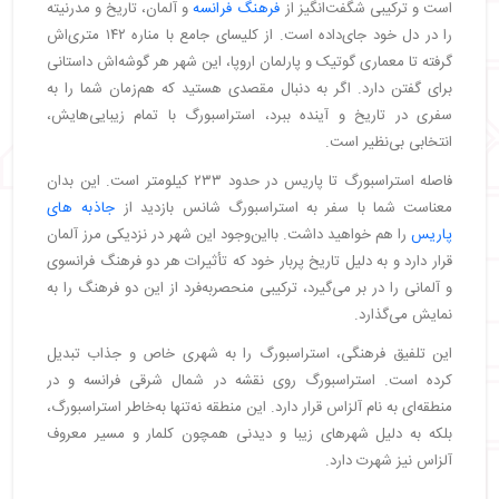
است و ترکیبی شگفت‌انگیز از
فرهنگ فرانسه
و آلمان، تاریخ و مدرنیته
را در دل خود جای‌داده است. از کلیسای جامع با مناره ۱۴۲ متری‌اش
گرفته تا معماری گوتیک و پارلمان اروپا، این شهر هر گوشه‌اش داستانی
برای گفتن دارد. اگر به دنبال مقصدی هستید که هم‌زمان شما را به
سفری در تاریخ و آینده ببرد، استراسبورگ با تمام زیبایی‌هایش،
انتخابی بی‌نظیر است.
فاصله استراسبورگ تا پاریس در حدود ۲۳۳ کیلومتر است. این بدان
معناست شما با سفر به استراسبورگ شانس بازدید از
جاذبه های
پاریس
را هم خواهید داشت. بااین‌وجود این شهر در نزدیکی مرز آلمان
قرار دارد و به دلیل تاریخ پربار خود که تأثیرات هر دو فرهنگ فرانسوی
و آلمانی را در بر می‌گیرد، ترکیبی منحصربه‌فرد از این دو فرهنگ را به
نمایش می‌گذارد.
این تلفیق فرهنگی، استراسبورگ را به شهری خاص و جذاب تبدیل
کرده است. استراسبورگ روی نقشه در شمال شرقی فرانسه و در
منطقه‌ای به نام آلزاس قرار دارد. این منطقه نه‌تنها به‌خاطر استراسبورگ،
بلکه به دلیل شهرهای زیبا و دیدنی همچون کلمار و مسیر معروف
آلزاس نیز شهرت دارد.