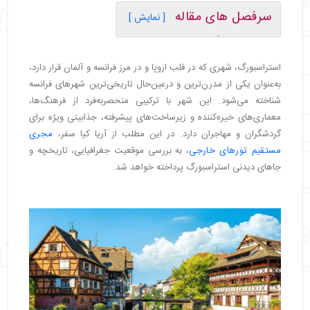
سرفصل های مقاله
[ نمایش ]
・
استراسبورگ کجاست؟
・
تاریخچه استراسبورگ
استراسبورگ، شهری که در قلب اروپا و در مرز فرانسه و آلمان قرار دارد،
・
جاهای دیدنی استراسبورگ
به‌عنوان یکی از مدرن‌ترین و درعین‌حال تاریخی‌ترین شهرهای فرانسه
・
کلیسای جامع استراسبورگ
شناخته می‌شود. این شهر با ترکیبی منحصربه‌فرد از فرهنگ‌ها،
・
رودخانه ایل
معماری‌های خیره‌کننده و زیرساخت‌های پیشرفته، جذابیتی ویژه برای
・
موزه آلزاسی
گردشگران و مهاجران دارد. در این مطلب از آریا کیا سفر،
مجری
・
پارک اورانژری
مستقیم تورهای خارجی
، به بررسی موقعیت جغرافیایی، تاریخچه و
・
پارلمان اروپا در استراسبورگ
جاهای دیدنی استراسبورگ پرداخته خواهد شد.
・
سد ووبان
・
بهترین زمان سفر به استراسبورگ