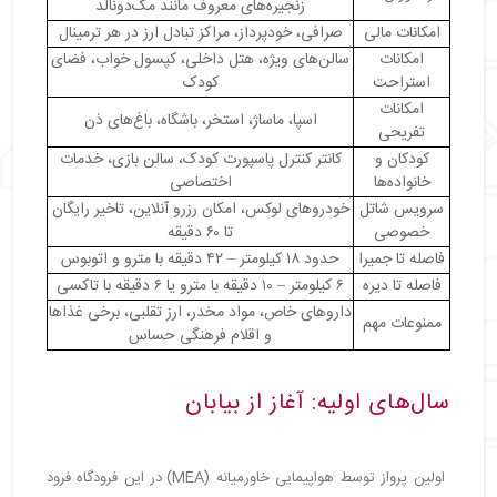
زنجیره‌های معروف مانند مک‌دونالد
・
۵. اقلام مجاز بدون گمرک
امکانات مالی
صرافی، خودپرداز، مراکز تبادل ارز در هر ترمینال
・
۶. اقلام نیازمند مجوز خاص
امکانات
سالن‌های ویژه، هتل داخلی، کپسول خواب، فضای
・
راهنمای خرید از فری شاپ فرودگاه دبی
استراحت
کودک
・
فری شاپ کجاست و چه کالاهایی ارائه می‌دهد؟
امکانات
اسپا، ماساژ، استخر، باشگاه، باغ‌های ذن
・
از جمله کالاهایی که می‌توانید خریداری کنید:
تفریحی
・
امکانات خرید آنلاین فری شاپ دبی
کودکان و
کانتر کنترل پاسپورت کودک، سالن بازی، خدمات
・
چگونه کالاهای خود را پیش سفارش دهیم؟
خانواده‌ها
اختصاصی
・
روش‌های پرداخت در فری شاپ دبی
سرویس شاتل
خودروهای لوکس، امکان رزرو آنلاین، تاخیر رایگان
・
محدودیت‌های خرید و معافیت گمرکی
خصوصی
تا ۶۰ دقیقه
فاصله تا جمیرا
حدود ۱۸ کیلومتر – ۴۲ دقیقه با مترو و اتوبوس
・
نکات مهم برای خرید از فری شاپ دبی
فاصله تا دیره
۶ کیلومتر – ۱۰ دقیقه با مترو یا ۶ دقیقه با تاکسی
・
تجربه خرید در فری شاپ دبی
داروهای خاص، مواد مخدر، ارز تقلبی، برخی غذاها
・
سرویس شاتل فرودگاه دبی
ممنوعات مهم
و اقلام فرهنگی حساس
・
فاصله فرودگاه دبی تا جمیرا
・
فاصله فرودگاه دبی تا دیره
سال‌های اولیه: آغاز از بیابان
・
حقایق جالب درباره فرودگاه
اولین پرواز توسط هواپیمایی خاورمیانه (MEA) در این فرودگاه فرود