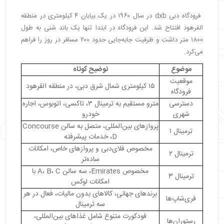
・
رستوران‌ها و کافه‌ها
・
صرافی فرودگاه دبی
فرودگاه دبی dxb در سال ۱۹۶۰ در یک بیابان ۴ کیلومتری در منطقه
القرهود افتتاح شد. این فرودگاه در ابتدا تنها یک باند شنی به طول
・
امکانات تجاری و کنفرانس
۱۸۰۰ متر داشت و ظرفیت جابه‌جایی حدود ۲۰۰ مسافر در روز را فراهم
・
تسهیلات ویژه برای مسافران کم‌توان
می‌کرد.
・
تفریحات فرودگاه دبی (DXB)
・
استراحت در سالن‌های ویژه
موضوع
توضیح کوتاه
・
تجربه آرامش و زیبایی
موقعیت
۱۵ کیلومتری شمال شرق دبی، در منطقه القرهود
・
فضاهای اختصاصی برای استراحت و خواب
فرودگاه
・
سرگرمی برای کودکان
دسترسی
مترو مستقیم به ترمینال ۳، تاکسی، اتوبوس، اجاره
شهری
خودرو
・
مراحل خروج از فرودگاه دبی
پروازهای بین‌المللی، متصل به سالن Concourse
・
آمادگی قبل از سفر
ترمینال ۱
D، خدمات پیشرفته
・
عبور از بازرسی امنیتی
مخصوص فلای‌دبی و پروازهای خاص، امکانات
・
توصیه‌های فرهنگی و اجتماعی
ترمینال ۲
ساده‌تر
・
لیست ممنوعات فرودگاه دبی
مخصوص Emirates، سه سالن A، B، C با
ترمینال ۳
・
۱. داروها و مواد مخدر
امکانات لوکس
・
۲. محدودیت‌های پول نقد و ارز
برندهای جهانی، کالاهای بدون مالیات، فعال در هر
فری‌شاپ‌ها
・
۳. اقلام ممنوعه
سه ترمینال
・
۴. محدودیت‌های غذایی
فودکورت متنوع شامل غذاهای بین‌المللی،
رستوران‌ها