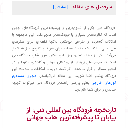
سرفصل های مقاله
[ نمایش ]
・
تاریخچه فرودگاه بین‌المللی دبی: از بیابان تا
پیشرفته‌ترین هاب جهانی
فرودگاه دبی یکی از شلوغ‌ترین و پیشرفته‌ترین فرودگاه‌های جهان
・
سال‌های اولیه: آغاز از بیابان
است که تفاوت‌های بسیاری با فرودگاه‌های عادی دارد. این مجموعه با
・
تحولات دهه ۱۹۷۰: گامی به‌سوی مدرن‌شدن
امکانات گسترده و طراحی بی‌نظیر، نه‌تنها نقطه‌ای برای سفرهای
・
ورود امارات: دهه ۱۹۸۰ و تحولی بزرگ
بین‌المللی، بلکه یک مقصد جذاب برای خرید و تفریح نیز به شمار
・
دهه ۱۹۹۰ و افزایش ظرفیت
می‌آید. یکی از جذابیت‌های ویژه این مکان، فری شاپ فرودگاه دبی
・
عصر مدرن: ۲۰۰۰ تاکنون
است که مجموعه‌ای بی‌نظیر از برندهای جهانی و کالاهای متنوع را در
・
نگاه به آینده
اختیار مسافران قرار می‌دهد. اگر قصد دارید با امکانات و خدمات این
・
فرودگاه دبی کجاست
فرودگاه بیشتر آشنا شوید، این مقاله آریاکیاسفر،
مجری مستقیم
・
ترمینال‌های فرودگاه دبی
تورهای خارجی
یعنی بررسی راهنمای فرودگاه دبی می‌تواند تجربه
・
ترمینال ۱: مرکز پروازهای بین‌المللی
جدیدی را برای شما رقم بزند.
・
ترمینال ۲: خدمات برای پروازهای خاص
・
ترمینال ۳: مختص شرکت هواپیمایی امارات
تاریخچه فرودگاه بین‌المللی دبی: از
・
امکانات فرودگاه دبی
بیابان تا پیشرفته‌ترین هاب جهانی
・
اطلاعات فرودگاه دبی
・
خرید و فروشگاه فری شاپ فرودگاه دبی