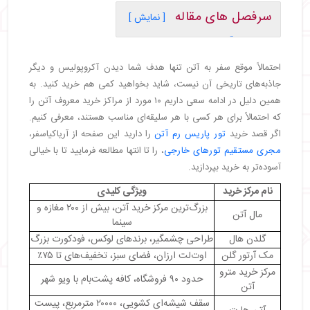
سرفصل های مقاله
[ نمایش ]
・
۱. مال آتن
・
۲. گلدن هال
احتمالاً موقع سفر به آتن تنها هدف شما دیدن آکروپولیس و دیگر
・
۳. مک آرتور گلن
جاذبه‌های تاریخی آن نیست، شاید بخواهید کمی هم خرید کنید. به
・
۴. مرکز خرید مترو آتن
همین دلیل در ادامه سعی داریم ۱۰ مورد از مراکز خرید معروف آتن را
・
۵. آتن هارت
که احتمالاً برای هر کسی با هر سلیقه‌ای مناسب هستند، معرفی کنیم.
・
۶. آتیکا
اگر قصد خرید
تور پاریس رم آتن
را دارید این صفحه از آریاکیاسفر،
・
۷. اَوِنیو مال
مجری مستقیم تورهای خارجی
، را تا انتها مطالعه فرمایید تا با خیالی
・
۸. هوندوس سنتر آتن
آسوده‌تر به خرید بپردازید.
・
۹. کاپیتول آتن
نام مرکز خرید
ویژگی کلیدی
・
۱۰. آتن میلنیوم مال
بزرگ‌ترین مرکز خرید آتن، بیش از ۲۰۰ مغازه و
・
خلاصه
مال آتن
سینما
گلدن هال
طراحی چشمگیر، برندهای لوکس، فودکورت بزرگ
مک آرتور گلن
اوت‌لت ارزان، فضای سبز، تخفیف‌های تا ۷۵٪
مرکز خرید مترو
حدود ۹۰ فروشگاه، کافه پشت‌بام با ویو شهر
آتن
سقف شیشه‌ای کشویی، ۲۰۰۰۰ مترمربع، پیست