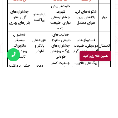
خلوت‌تر بودن
شکوفه‌های گل،
شهرها،
جشنواره‌های
بارش‌های
بهار
باغ‌های وین،
جشنواره‌های
گل و هنر،
پراکنده
هوای معتدل
بهاری، طبیعت
بازارهای بهاری
زنده
فعالیت‌های
فستیوال
فستیوال‌های
طبیعی متنوع،
هزینه‌های
موسیقی
تابستان
موسیقی، طبیعت
جشنواره‌های
بالاتر و
سالزبورگ،
آلپ، روزهای گرم
بزرگ، روزهای
شلوغی
رویدادهای
همین حالا رزرو کنید
طولانی
تابستانی
برگ‌های طلایی،
جمعیت کمتر
دمای
جشن برداشت
جشن برداشت
گردشگران، مناظر
پاییز
خنک‌تر در
محصول در
محصول، آرامش
رنگارنگ پاییزی،
اواخر فصل
روستاها
شهرها
جشن‌های محلی
بازارهای
فضای جادویی
کریسمس،
زمستان،
بازارهای
پیست‌های
ورزش‌های
هوای سرد
کریسمس،
زمستان
اسکی، حال و
زمستانی،
زمستانی
فستیوال‌های
هوای جشن‌های
چراغانی‌های
زمستانی
سال نو
کریسمس