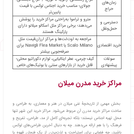
زمان‌های
جولای؛ مناسب خرید اجناس لوکس با قیمت
حراج
پایین‌تر
مترو و تراموا به‌راحتی مراکز خرید را پوشش
دسترسی و
می‌دهند؛ برخی مراکز مثل اسکالو میلانو دارای
حمل‌ونقل
پارکینگ هستند
مراجعه به اوت‌لت‌ها و مراکز ارزان‌قیمت مثل
خرید اقتصادی
Scalo Milano یا Navigli Flea Market برای
صرفه‌جویی بیشتر
سوغات
کیف چرمی، عطر ایتالیایی، لوازم دکوراتیو محلی؛
پیشنهادی
قابل خرید از بازارهای سنتی یا بوتیک‌های خاص
مراکز خرید مدرن میلان
بخش مهمی از تاریخچهٔ غنی میلان در هنر و معماری، به طراحی و
ساخت مراکز خرید مدرن آن مربوط می‌شود. مراکز خرید این شهر تنها
محل تهیه اجناس نیستند؛ بلکه تجربه‌ای کامل از مد، طراحی، تفریح و
فرهنگ را با هم ارائه می‌دهند. چه به دنبال آخرین طراحی‌های لوکس
باشید، چه فضایی برای استراحت و لذت‌بردن از یک فنجان قهوه یا