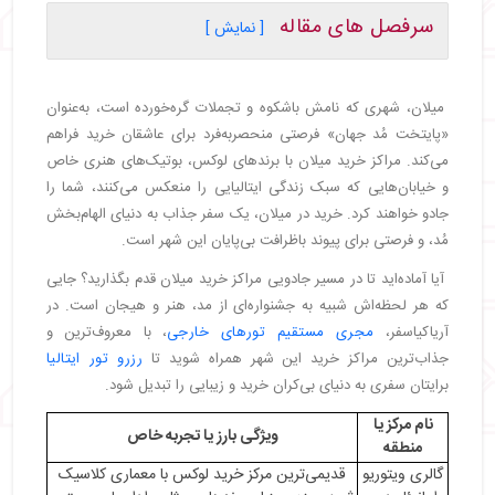
سرفصل های مقاله
[ نمایش ]
・
مراکز خرید مدرن میلان
・
گالری ویتوریو امانوئل دوم (Galleria Vittorio
میلان، شهری که نامش باشکوه و تجملات گره‌خورده است، به‌عنوان
Emanuele II)
«پایتخت مُد جهان» فرصتی منحصربه‌فرد برای عاشقان خرید فراهم
・
ریناسنته (La Rinascente)
می‌کند. مراکز خرید میلان با برندهای لوکس، بوتیک‌های هنری خاص
・
کوادریلاترو دورو (Quadrilatero d'Oro)
و خیابان‌هایی که سبک زندگی ایتالیایی را منعکس می‌کنند، شما را
・
تجربه خرید در فضای باز
جادو خواهند کرد. خرید در میلان، یک سفر جذاب به دنیای الهام‌بخش
・
اسکالو میلانو (Scalo Milano)
مُد، و فرصتی برای پیوند باظرافت بی‌پایان این شهر است.
・
پیازا پورتلو (Piazza Portello)
آیا آماده‌اید تا در مسیر جادویی مراکز خرید میلان قدم بگذارید؟ جایی
・
دپارتمان‌های خرید و بوتیک‌هایی در مناطق خاص میلان
که هر لحظه‌اش شبیه به جشنواره‌ای از مد، هنر و هیجان است. در
・
منطقه برِرا (Brera)
آریاکیاسفر،
مجری مستقیم تورهای خارجی
، با معروف‌ترین و
・
مرکز خرید برایان و بری (Brian & Barry)
جذاب‌ترین مراکز خرید این شهر همراه شوید تا
رزرو تور ایتالیا
・
منطقه ناویلی (Navigli)
برایتان سفری به دنیای بی‌کران خرید و زیبایی را تبدیل شود.
・
نکات کاربردی برای خرید در میلان
・
بهترین زمان برای خرید در میلان
نام مرکز یا
ویژگی بارز یا تجربه خاص
منطقه
・
دسترسی به مراکز خرید میلان
گالری ویتوریو
قدیمی‌ترین مرکز خرید لوکس با معماری کلاسیک
・
مدیریت هزینه‌ها