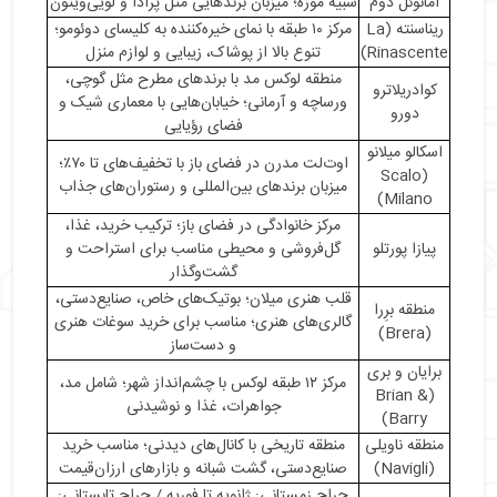
امانوئل دوم
شبیه موزه؛ میزبان برندهایی مثل پرادا و لویی‌ویتون
・
راهنمای خرید سوغات در میلان
ریناسنته (La
مرکز ۱۰ طبقه با نمای خیره‌کننده به کلیسای دوئومو؛
・
تجربه فراموش‌نشدنی خرید در میلان
Rinascente)
تنوع بالا از پوشاک، زیبایی و لوازم منزل
منطقه لوکس مد با برندهای مطرح مثل گوچی،
کوادریلاترو
ورساچه و آرمانی؛ خیابان‌هایی با معماری شیک و
دورو
فضای رؤیایی
اسکالو میلانو
اوت‌لت مدرن در فضای باز با تخفیف‌های تا ۷۰٪؛
(Scalo
میزبان برندهای بین‌المللی و رستوران‌های جذاب
Milano)
مرکز خانوادگی در فضای باز؛ ترکیب خرید، غذا،
پیازا پورتلو
گل‌فروشی و محیطی مناسب برای استراحت و
گشت‌وگذار
قلب هنری میلان؛ بوتیک‌های خاص، صنایع‌دستی،
منطقه برِرا
گالری‌های هنری؛ مناسب برای خرید سوغات هنری
(Brera)
و دست‌ساز
برایان و بری
مرکز ۱۲ طبقه لوکس با چشم‌انداز شهر؛ شامل مد،
(Brian &
جواهرات، غذا و نوشیدنی
Barry)
منطقه ناویلی
منطقه تاریخی با کانال‌های دیدنی؛ مناسب خرید
(Navigli)
صنایع‌دستی، گشت شبانه و بازارهای ارزان‌قیمت
حراج زمستانی: ژانویه تا فوریه / حراج تابستانی: