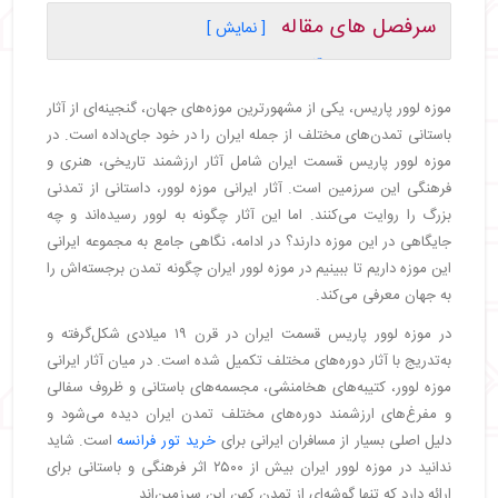
سرفصل های مقاله
[ نمایش ]
・
تاریخچه ورود آثار ایرانی به موزه لوور
・
بخش ایران در موزه لوور
موزه لوور پاریس، یکی از مشهورترین موزه‌های جهان، گنجینه‌ای از آثار
・
مهم‌ترین آثار ایرانی در موزه لوور
باستانی تمدن‌های مختلف از جمله ایران را در خود جای‌داده است. در
・
سرستون‌های تخت جمشید؛ نمادی از ابهت
موزه لوور پاریس قسمت ایران شامل آثار ارزشمند تاریخی، هنری و
هخامنشی
فرهنگی این سرزمین است. آثار ایرانی موزه لوور، داستانی از تمدنی
・
ویژگی‌های مهم این سرستون‌ها
بزرگ را روایت می‌کنند. اما این آثار چگونه به لوور رسیده‌اند و چه
・
کتیبه‌های هخامنشی؛ اسناد رسمی یک امپراتوری
جایگاهی در این موزه دارند؟ در ادامه، نگاهی جامع به مجموعه ایرانی
بزرگ
این موزه داریم تا ببینیم در موزه لوور ایران چگونه تمدن برجسته‌اش را
・
مشخصات کتیبه‌های باستانی
به جهان معرفی می‌کند.
・
جام‌های طلایی هخامنشی؛ هنر درباری و آیینی
・
ویژگی‌های جام‌های زرین هخامنشی
در موزه لوور پاریس قسمت ایران در قرن ۱۹ میلادی شکل‌گرفته و
به‌تدریج با آثار دوره‌های مختلف تکمیل شده است. در میان آثار ایرانی
・
مُهرهای عیلامی و هخامنشی؛ اسناد قدرت
امپراتوری باستانی
موزه لوور، کتیبه‌های هخامنشی، مجسمه‌های باستانی و ظروف سفالی
・
ویژگی‌های مُهرهای ایران باستان
و مفرغ‌های ارزشمند دوره‌های مختلف تمدن ایران دیده می‌شود و
・
آثار ساسانی؛ ظروف نقره‌ای و جواهرات سلطنتی
دلیل اصلی بسیار از مسافران ایرانی برای
خرید تور فرانسه
است. شاید
ندانید در موزه لوور ایران بیش از ۲۵۰۰ اثر فرهنگی و باستانی برای
・
ویژگی‌های آثار ساسانی در موزه لوور
ارائه دارد که تنها گوشه‌ای از تمدن کهن این سرزمین‌اند.
・
آثار دوره اسلامی؛ هنر کاشی‌کاری و نسخ خطی