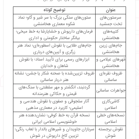
・
ویژگی‌های آثار دوره اسلامی
عنوان
توضیح کوتاه
・
لوح حمورابی؛ یکی از قدیمی‌ترین قوانین جهان
سرستون‌های
ستون‌های سنگی بزرگ با سر شیر و گاو؛ نماد
・
ویژگی‌های مهم لوح حمورابی
تخت جمشید
شکوه معماری هخامنشی
・
نقوش برجسته شوش
کتیبه‌های
فرمان‌های داریوش و خشایارشا به خط میخی؛
هخامنشی
بیانگر ساختار حکومتی و اداری
・
مشخصات نقوش برجسته شوش
جام‌های زرین
جام‌های طلایی با نقوش اسطوره‌ای؛ نماد هنر
・
شمشیر برنزی لرستان
هخامنشی
زرگری و آیین‌های درباری
・
ویژگی‌های آثار مفرغی لرستان
مُهرهای عیلامی و
ابزارهای رسمی برای تأیید اسناد؛ با نقوش
・
تأثیر آثار ایران در موزه لوور بر پژوهش‌های تاریخی و
هخامنشی
شاهان و خدایان
فرهنگی
ظروف نقره‌ای
ظروف تزیین‌شده با صحنه شکار یا جشن؛ نشانه
・
چرا آثار ایران باستان در موزه لوور نگهداری می‌شوند؟
ساسانی
هنر دربار ساسانی
・
امکان بازگرداندن برخی آثار به ایران
گردنبند، انگشتر و مهر سلطنتی با سنگ‌های
جواهرات ساسانی
・
موزه لوور پاریس قسمت ایران؛ روایتگر تاریخ و هنر
قیمتی و حکاکی هنرمندانه
ایرانی
کاشی‌کاری
آثار سلجوقی و صفوی با نقوش هندسی و
اسلامی
اسلیمی؛ کاربرد در معماری مذهبی
نسخه‌های خطی
نسخه قرآن به خط کوفی؛ نشان‌دهنده هنر
اسلامی
خوشنویسی اسلامی ایرانی
نقوش برجسته
سربازان جاویدان و شیرهای بالدار با لعاب رنگی؛
شوش
تزیین کاخ داریوش در شوش