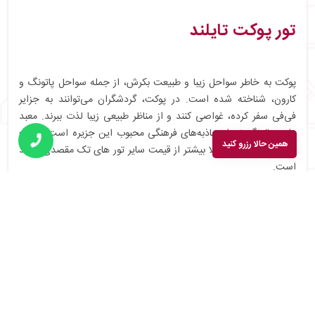
تور پوکت تایلند
پوکت به خاطر سواحل زیبا و طبیعت بکرش، از جمله سواحل پاتونگ و
کارون، شناخته شده است. در پوکت، گردشگران می‌توانند به جزایر
فی‌فی سفر کرده، غواصی کنند و از مناظر طبیعی زیبا لذت ببرند. معبد
وات چالونگ نیز از جاذبه‌های فرهنگی محبوب این جزیره است. قیمت
همین حالا رزرو کنید
تور پوکت تایلند معمولا بیشتر از قیمت سایر تور های تک مقصدی تایلند
است.
تور بانکوک تایلند
بانکوک، پایتخت پر جنب و جوش تایلند، با معابد تاریخی و جاذبه‌های
شهری شگفت‌انگیز خود شناخته می‌شود. از جمله دیدنی‌های آن می‌توان
به کاخ بزرگ (Grand Palace)، معبد بودای زمردین (Wat Phra