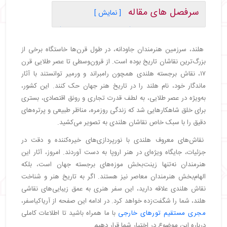
سرفصل های مقاله
[ نمایش ]
・
رامبرانت وان راین (Rembrandt van Rijn)
・
یوهانس ورمیر (Johannes Vermeer)
هلند، سرزمین هنرمندان جاودانه، در طول قرن‌ها خاستگاه برخی از
・
وینسنت ونگوگ (Vincent van Gogh)
بزرگ‌ترین نقاشان تاریخ بوده است. از قرون‌وسطی تا عصر طلایی قرن
・
فرانس هالس (Frans Hals)
۱۷، نقاش برجسته هلندی همچون رامبراند و ورمیر توانستند با آثار
・
پیت موندریان (Piet Mondrian)
ماندگار خود، نام هلند را در تاریخ هنر جهان حک کنند. این کشور،
・
نتیجه‌گیری
به‌ویژه در عصر طلایی، به لطف قدرت تجاری و رونق اقتصادی، بستری
برای خلق شاهکارهایی شد که زندگی روزمره، مناظر طبیعی و پرتره‌های
دقیق را با سبک خاص نقاشان هلندی به تصویر می‌کشید.
نقاش‌های معروف هلندی با نورپردازی‌های خیره‌کننده و دقت در
جزئیات، جایگاه ویژه‌ای در هنر اروپا به دست آوردند. امروز، آثار این
هنرمندان نه‌تنها زینت‌بخش موزه‌های برجسته جهان است، بلکه
الهام‌بخش هنرمندان معاصر نیز هستند. اگر به تاریخ هنر و شناخت
نقاش هلندی علاقه دارید، این سفر هنری به عمق زیبایی‌های نقاشی
هلند، شما را شگفت‌زده خواهد کرد. در ادامه این صفحه از آریاکیاسفر،
مجری مستقیم تورهای خارجی
با ما همراه باشید تا اطلاعات کاملی
درباره این موضوع در اختیار شما قرار دهیم.