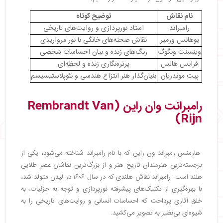
نام نقاش
توضیح کوتاه
رامبراند
استاد نورپردازی و روایت‌های تاریخی
یوهانس ورمیر
نقاش صحنه‌های خانگی با نور مرواریدی
وینسنت ونگوگ
رنگ‌های زنده و بیان احساسات شخصی
فرانس هالس
پرتره‌نگاری زنده و لحظه‌ای
پیت موندریان
بنیان‌گذار هنر انتزاع هندسی و نئوپلاستیسیسم
رامبرانت وان راین (Rembrandt Van
Rijn)
هارمنس رمبراند ون راین که با نام رامبراند شناخته می‌شود، یکی از
برجسته‌ترین هنرمندان تاریخ هنر و از بزرگ‌ترین نقاشان عصر طلایی
هلند است. رامبراند نقاش هلندی که در سال ۱۶۰۶ در لیدن متولد شد،
با بهره‌گیری از تکنیک‌های پیشرفته نورپردازی و توجه به جزئیات، به
خلق آثاری پرداخت که احساسات انسانی و روایت‌های تاریخی را به
شیوه‌ای بی‌نظیر به تصویر می‌کشید.