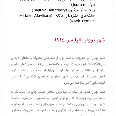
Isurumuniya)
پارک ملی سیگیریا (Sigiriya Sanctuary)
سنگ‌های نگاره‌دار ماتاله (Matale Aluvihare
Rock Temple)
شهر نووارا الیا سریلانکا
شهر نووارا الیا معروف به شهر نور، از شهرهای معروف و جاهای دیدنی
سریلانکاست. این شهر در ارتفاع ۱۸۶۸ متری واقع شده و دمای هوای
متعادل و مناظری بسیار زیبا دارد. نوورارا الیا واقع در منطقه مرکزی
کشور سریلانکا است. این شهر به‌عنوان "پنجمین انگلیس" یا "لندن
کوهستانی" نیز شناخته می‌شود.
شهر نووارا علاوه بر اینکه از مهم‌ترین مناطق تولید چای در سریلانکا به
شمار می‌رود، پایتخت ادارای این کشور نیز محسوب می‌شود. اقتصاد
شهر نووارا الیا بر پایه‌ی کشت چای و سبزیجاتی است که در آب‌وهوای
خنک می‌رویند. همچنین گردشگری و جذب توریست هم رونق بسیاری