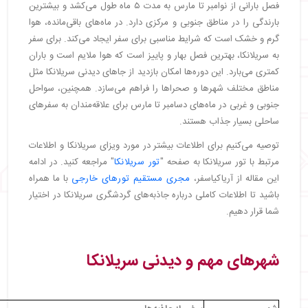
فصل بارانی از نوامبر تا مارس به مدت ۵ ماه طول می‌کشد و بیشترین
・
جاهای دیدنی آنورجاپورا سریلانکا
بارندگی را در مناطق جنوبی و مرکزی دارد. در ماه‌های باقی‌مانده، هوا
・
شهر دامبولا سریلانکا
گرم و خشک است که شرایط مناسبی برای سفر ایجاد می‌کند. برای سفر
・
جاهای دیدنی دامبولا سریلانکا
به سریلانکا، بهترین فصل بهار و پاییز است که هوا ملایم است و باران
・
شهر پولوناروا سریلانکا
کمتری می‌بارد. این دوره‌ها امکان بازدید از جاهای دیدنی سریلانکا مثل
・
جاهای دیدنی پولوناروا سریلانکا
مناطق مختلف شهرها و صحراها را فراهم می‌سازد. همچنین، سواحل
・
شهر نگومبو سریلانکا
جنوبی و غربی در ماه‌های دسامبر تا مارس برای علاقه‌مندان به سفرهای
・
جاهای دیدنی نگومبو سریلانکا
ساحلی بسیار جذاب هستند.
・
شهر تیساماهاراما سریلانکا
・
جاهای دیدنی تیساماهاراما سریلانکا
توصیه می‌کنیم برای اطلاعات بیشتر در مورد ویزای سریلانکا و اطلاعات
・
شهر باتیکالوا سریلانکا
مرتبط با تور سریلانکا به صفحه "
تور سریلانکا
" مراجعه کنید. در ادامه
این مقاله از آریاکیاسفر،
مجری مستقیم تورهای خارجی
با ما همراه
・
جاهای دیدنی باتیکالوا سریلانکا
باشید تا اطلاعات کاملی درباره جاذبه‌های گردشگری سریلانکا در اختیار
・
شهر تانگاله سریلانکا
شما قرار دهیم.
・
جاهای دیدنی تانگاله سریلانکا
・
شهر جافنا سریلانکا
・
جاهای دیدنی جافنا سریلانکا
شهرهای مهم و دیدنی سریلانکا