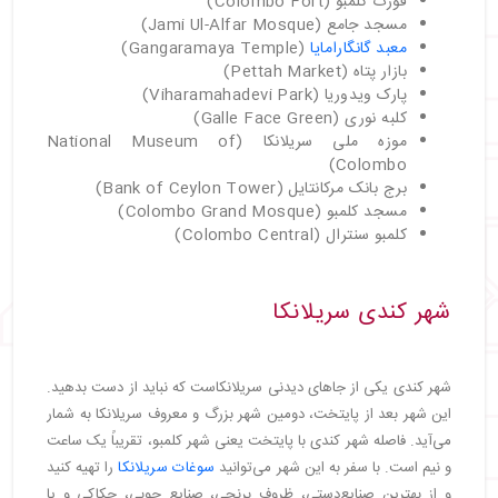
فورت کلمبو (Colombo Fort)
مسجد جامع (Jami Ul-Alfar Mosque)
معبد گانگارامایا
(Gangaramaya Temple)
بازار پتاه (Pettah Market)
پارک ویدوریا (Viharamahadevi Park)
کلبه نوری (Galle Face Green)
موزه ملی سریلانکا (National Museum of
Colombo)
برج بانک مرکانتایل (Bank of Ceylon Tower)
مسجد کلمبو (Colombo Grand Mosque)
کلمبو سنترال (Colombo Central)
شهر کندی سریلانکا
شهر کندی یکی از جاهای دیدنی سریلانکاست که نباید از دست بدهید.
این شهر بعد از پایتخت، دومین شهر بزرگ و معروف سریلانکا به شمار
می‌آید. فاصله شهر کندی با پایتخت یعنی شهر کلمبو، تقریباً یک ساعت
و نیم است. با سفر به این شهر می‌توانید
سوغات سریلانکا
را تهیه کنید
و از بهترین صنایع‌دستی، ظروف برنجی، صنایع چوبی، حکاکی و یا