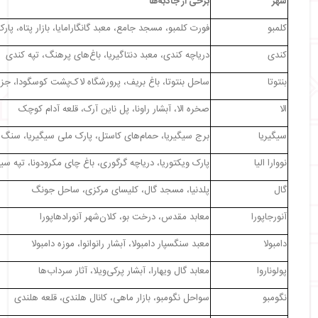
شهر
برخی از جاذبه‌ها
کلمبو
فورت کلمبو، مسجد جامع، معبد گانگارامایا، بازار پتاه، پارک
کندی
دریاچه کندی، معبد دنتاگیریا، باغ‌های پرهنگ، تپه کندی
بنتوتا
ساحل بنتوتا، باغ بریف، پرورشگاه لاک‌پشت کوسگودا، جز
الا
صخره الا، آبشار راونا، پل ناین آرک، قلعه آدام کوچک
سیگیریا
برج سیگیریا، حمام‌های کاستل، پارک ملی سیگیریا، سنگ‌ها
نووارا الیا
پارک ویکتوریا، دریاچه گرگوری، باغ چای مکرودونا، تپه سین
گال
پلدنیا، مسجد گال، کلیسای مرکزی، ساحل جونگ
آنورجاپورا
معابد مقدس، درخت بو، کلان‌شهر آنورادهاپورا
دامبولا
معبد سنگسپار دامبولا، آبشار رانوانوا، موزه دامبولا
پولوناروا
معابد گال ویهارا، آبشار پرکی‌ویلا، آثار سرداب‌ها
نگومبو
سواحل نگومبو، بازار ماهی، کانال هلندی، قلعه هلندی