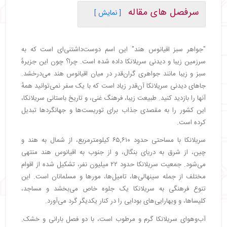
سرفصل های مقاله
[ نمایش ]
・
شهرهای مهم و دیدنی سریلانکا
・
شهر کلمبو سریلانکا
"جواهر سبز اقیانوس هند" این اسم دوست‌داشتنی‌ای است که به
・
جاهای دیدنی کلمبو سریلانکا
سرزمین زیبا و دیدنی سریلانکا داده شده است. چرا؟ چون این جزیرهٔ
・
شهر کندی سریلانکا
سبز و زیبا مانند جواهری گران‌قدر در میان اقیانوس هند می‌درخشد.
・
جاهای دیدنی کندی سریلانکا
جاهای دیدنی سریلانکا آن‌قدر زیاد است که با یک سفر نمی‌توانید همهٔ
・
شهر بنتوتا
آنها را بازدید کنید. طبیعت زیبا، فرهنگ غنی، و تاریخ باستانی سریلانکا،
・
جاهای دیدنی بنتوتا سریلانکا
این کشور را به مقصدی جذاب برای توریست‌ها و جهانگردها تبدیل
・
شهر الا سریلانکا
کرده است.
・
جاهای دیدنی الا سریلانکا
سریلانکا با مساحتی حدود ۶۵,۶۱۰ کیلومترمربع، از شمال به هند و
・
شهر سیگیریا سریلانکا
چین، از شرق به دریای بنگال، و از جنوب به اقیانوس هند منتهی
・
جاهای دیدنی سیجیریا سریلانکا
می‌شود. جمعیت سریلانکا حدود ۲۲ میلیون نفر، تشکیل شده از اقوام
・
شهر نووارا الیا سریلانکا
مختلف از جمله سینهالی‌ها، تامیل‌ها، مورها و مسلمانان است. این
・
جاهای دیدنی نووارا الیا سریلانکا
تنوع فرهنگی به سریلانکا یک جلوه خاص می‌بخشد و مساجد،
・
شهر گال سریلانکا
کلیساها، و ویهارایی‌های بودایی را در کنار یکدیگر گرد می‌آورد.
・
جاهای دیدنی گال سریلانکا
آب‌وهوای سریلانکا گرم و مرطوب است، با دو فصل بارانی و خشک.
・
شهر آنورجاپورا سریلانکا