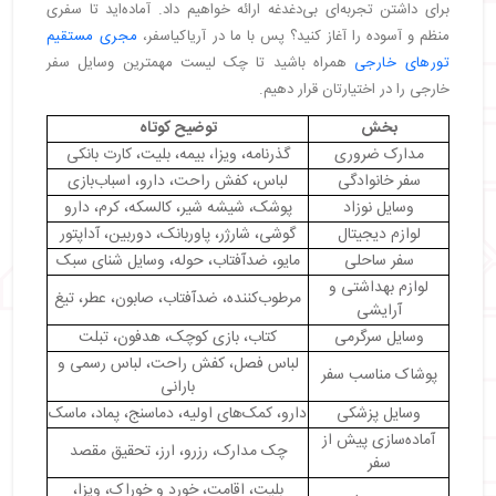
・
نتیجه گیری
برای داشتن تجربه‌ای بی‌دغدغه ارائه خواهیم داد. آماده‌اید تا سفری
منظم و آسوده را آغاز کنید؟ پس با ما در آریاکیاسفر،
مجری مستقیم
تورهای خارجی
همراه باشید تا چک لیست مهمترین وسایل سفر
خارجی را در اختیارتان قرار دهیم.
بخش
توضیح کوتاه
مدارک ضروری
گذرنامه، ویزا، بیمه، بلیت، کارت بانکی
سفر خانوادگی
لباس، کفش راحت، دارو، اسباب‌بازی
وسایل نوزاد
پوشک، شیشه شیر، کالسکه، کرم، دارو
لوازم دیجیتال
گوشی، شارژر، پاوربانک، دوربین، آداپتور
سفر ساحلی
مایو، ضدآفتاب، حوله، وسایل شنای سبک
لوازم بهداشتی و
مرطوب‌کننده، ضدآفتاب، صابون، عطر، تیغ
آرایشی
وسایل سرگرمی
کتاب، بازی کوچک، هدفون، تبلت
لباس فصل، کفش راحت، لباس رسمی و
پوشاک مناسب سفر
بارانی
وسایل پزشکی
دارو، کمک‌های اولیه، دماسنج، پماد، ماسک
آماده‌سازی پیش از
چک مدارک، رزرو، ارز، تحقیق مقصد
سفر
بلیت، اقامت، خورد و خوراک، ویزا،