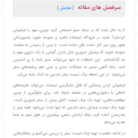
سرفصل های مقاله
[ نمایش ]
・
اهمیت تهیه چک لیست سفرهای خارجی
・
مدارک لازم برای سفرهای خارجی
تا به حال شده که در میانه سفر احساس کنید چیزی مهم را فراموش
・
لوازم مورد نیاز برای سفر خانوادگی به خارج
کرده‌اید؟ شاید در فرودگاه ایستاده باشید و متوجه شوید پاسپورتتان
・
لوازم مورد نیاز برای نوزادان در سفر به خارج
هنوز روی میز کنار تخت باقی مانده است. یا پس از رسیدن به مقصد،
・
لوازم الکترونیکی لازم برای سفرهای خارجی
متوجه شوید که وسایل ضروری مثل شارژر گوشی یا یک داروی مهم را
・
لوازم مورد نیاز برای سفرهای ساحلی
جا گذاشته‌اید. این لحظات نه تنها می‌توانند سفر شما را پر استرس
・
لوازم آرایشی و بهداشتی مورد نیاز برای سفرهای
کنند، بلکه گاهی منجر به مشکلات جدی و حتی لغو برنامه‌های سفر
خارجی
می‌شوند. در این لحظه چک لیست سفر خارجی به کمک شما می‌آید.
・
لوازم سرگرمی و تفریحی مورد نیاز برای سفرهای خارجی
فراموش کردن وسایلی که قابل جایگزینی نیستند، می‌تواند هزینه‌های
・
لباس و پوشاک لازم برای سفر خارجی
اضافی یا دشواری‌هایی در مقصد ایجاد کند. برای جلوگیری از چنین
・
لوازم پزشکی لازم برای سفرهای خارجی
موقعیت‌هایی، تهیه یک چک ‌لیست کامل پیش از سفر ضروری است.
・
نکات لازم برای قبل از سفر خارجی
تهیه چک لیست وسایل سفر خارجی نه تنها باعث می‌شود همه چیز را
・
هزینه لازم برای سفر خارجی
به‌درستی آماده کنید، بلکه آرامش ذهنی بیشتری در طول سفر به شما
・
چک لیست سفر خارجی با هواپیما
هدیه می‌دهد.
・
چک لیست سفر خارجی با ماشین شخصی
・
چک لیست سفر خارجی با اتوبوس
در ادامه، اهمیت تهیه چک ‌لیست سفر را بررسی می‌کنیم و راهکارهایی