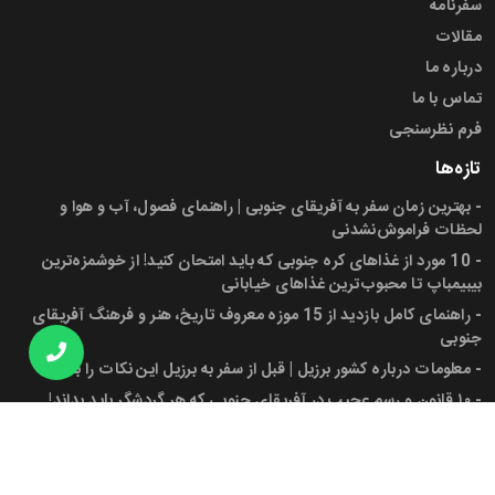
سفرنامه
مقالات
درباره ما
تماس با ما
فرم نظرسنجی
تازه‌ها
-
بهترین زمان سفر به آفریقای جنوبی | راهنمای فصول، آب و هوا و
لحظات فراموش‌نشدنی
-
10 مورد از غذاهای کره جنوبی که باید امتحان کنید! از خوشمزه‌ترین
بیبیمباپ تا محبوب‌ترین غذاهای خیابانی
-
راهنمای کامل بازدید از 15 موزه معروف تاریخ، هنر و فرهنگ آفریقای
جنوبی
-
معلومات درباره کشور برزیل | قبل از سفر به برزیل این نکات را بدانید!
-
۱۰ قانون و رسم عجیب در آفریقای جنوبی که هر گردشگر باید بداند!
-
پرچم آفریقای جنوبی، شهرها، جمعیت و دانستنی‌های کاربردی برای سفر
به این کشور
مجوز ها