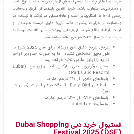
خرید بلیط‌ها از چند صد درهم تا بیش از هزار درهم بسته به نوع بلیت
و دسترسی‌ها متفاوت باشد. خرید آنلاین بلیط‌ها از طریق وب‌سایت
رسمی Untold امکان‌پذیر است و علاقه‌مندان می‌توانند با ثبت‌نام در
وب‌سایت از جزئیات بیشتری مانند تاریخ دقیق، لیست هنرمندان و
قیمت بلیط‌ها مطلع شوند. تاریخ دقیق رویداد و سایر اطلاعات مربوط به
خرید بلیت در سال ۲۰۲۵ به‌زودی اعلام خواهد شد.
تاریخ: تاریخ دقیق این رویداد برای سال 2025 هنوز به
طور دقیق مشخص نشده؛ اما به صورت حدودی اواخر
فوریه یا اوایل مارس ۲۰۲۵ خواهد بود.
محل برگزاری: دبی پارکس اند ریزورتس (Dubai
Parks and Resorts)
بلیط‌های عادی: از ۴۲۰ درهم امارات
بلیط‌های Early Bird: از ۸۴۰ درهم امارات (برای دو
نفر)
بلیط‌های VIP: از ۱٬۲۰۰ درهم امارات
وبسایت: untold.ae
فستیوال خرید دبی Dubai Shopping
Festival 2025 (DSF)