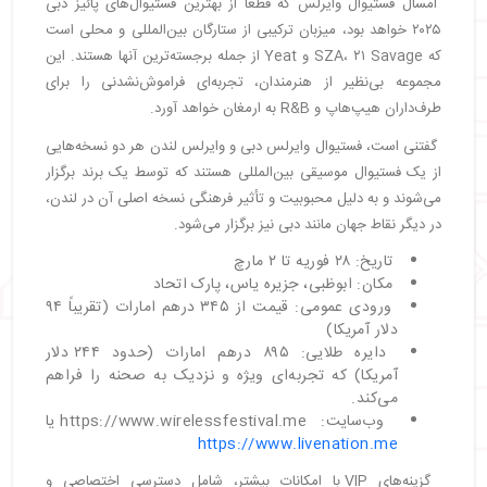
امسال فستیوال وایرلس که قطعاً از بهترین فستیوال‌های پائیز دبی
۲۰۲۵ خواهد بود، میزبان ترکیبی از ستارگان بین‌المللی و محلی است
که SZA، ۲۱ Savage و Yeat از جمله برجسته‌ترین آنها هستند. این
مجموعه بی‌نظیر از هنرمندان، تجربه‌ای فراموش‌نشدنی را برای
طرف‌داران هیپ‌هاپ و R&B به ارمغان خواهد آورد.
گفتنی است، فستیوال وایرلس دبی و وایرلس لندن هر دو نسخه‌هایی
از یک فستیوال موسیقی بین‌المللی هستند که توسط یک برند برگزار
می‌شوند و به دلیل محبوبیت و تأثیر فرهنگی نسخه اصلی آن در لندن،
در دیگر نقاط جهان مانند دبی نیز برگزار می‌شود.
تاریخ: ۲۸ فوریه تا ۲ مارچ
مکان: ابوظبی، جزیره یاس، پارک اتحاد
ورودی عمومی: قیمت از ۳۴۵ درهم امارات (تقریباً ۹۴
دلار آمریکا)
دایره طلایی: ۸۹۵ درهم امارات (حدود ۲۴۴ دلار
آمریکا) که تجربه‌ای ویژه و نزدیک به صحنه را فراهم
می‌کند.
وب‌سایت: https://www.wirelessfestival.me یا
https://www.livenation.me
گزینه‌های VIP با امکانات بیشتر، شامل دسترسی اختصاصی و