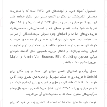
فستیوال آنتولد دبی، از ایونت‌های دبی ۲۰۲۵ است که با محوریت
موسیقی الکترونیک، بار دیگر در اکسپو سیتی دبی برگزار خواهد شد.
این رویداد موسیقی در دبی در سال ۲۰۲۴ توانست بیش از ۱۸۵ هزار
نفر را به خود جذب کند و امسال هم با فضاسازی‌های منحصربه‌فرد،
نورپردازی‌های جذاب و اجراهای ویژه میزبان بازدیدکنندگان از سراسر
دنیا خواهد بود. هنرمندان بین‌المللی متعددی از جمله دی جی‌ها و
خوانندگان محبوب در سبک‌های مختلف قرار است در چندین استیج به
اجرای برنامه بپردازند، و انتظار می‌رود همچون سال گذشته نام‌های
بزرگی همچون Armin Van Buuren، Ellie Goulding و Major
Lazer حضور داشته باشند.
محل برگزاری فستیوال اکسپو سیتی دبی است و این مکان برای
Untold با نورپردازی به سبک سوررئال و تجربه‌های بصری ویژه آذین
خواهد شد تا شرکت‌کنندگان در جوّی پرشور و رویایی غوطه‌ور شوند. در
کنار موسیقی، رویداد Untold دبی شامل فروشگاه‌های لباس، بازی‌ها و
سرگرمی‌های متنوع است که به جذابیت‌های آن می‌افزایند.
قیمت بلیط‌ها هنوز اعلام نشده است، اما تخمین زده می‌شود که برای