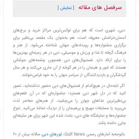
سرفصل های مقاله
[ نمایش ]
・
فستیوال وایرلس میدل ایست (2025Wireless
Middle east)
دبی، شهری است که هم برای لوکس‌ترین مراکز خرید و برج‌های
・
جشنواره موسیقی بالیوود در دبی (AKS Dance
آسمان‌خراشش معروف است، هم به‌عنوان یک مقصد بی‌نظیر برای
Festival 2025)
برگزاری جشنواره‌ها و رویدادهای جهانی شناخته می‌شود. از هنر و
・
جشنواره سان‌دنس دبی (Sundance festival 2025)
فرهنگ گرفته تا غذا و ورزش و موسیقی، دبی در هر زمینه‌ای بهترین‌ها
・
فستیوال REWIND | REWIND FEST DXB 2025
را برای ارائه دارد. فستیوال‌های دبی همچون چشمه‌های جوشانی
・
فستیوال Untold دبی (Untold 2025 Dubai)
هستند که شور و هیجان را در هر گوشه از آن جاری می‌کنند و هر سال
・
فستیوال خرید دبی Dubai Shopping Festival
گردشگران و بازدیدکنندگان از سراسر جهان را به خود فرامی‌خوانند.
2025 (DSF)
・
فستیوال طعم‌های دبی (Taste of Dubai 2025)
اگر تابه‌حال در هیچ‌کدام از فستیوال‌های دبی حضور نداشته‌اید، تصور
・
فستیوال شگفتی‌های تابستانی دبی (Dubai Summer
کنید که در دل شهر دبی هستید؛ جشنواره‌ای که در آن طعم‌های
Surprises)
بی‌نظیرترین غذاهای جهان را می‌چشید، از هنرهای معاصر لذت
・
فستیوال ادبیات دبی (2025 Emirates Airline
می‌برید یا مسابقات مهیج و پرهیجان را از نزدیک تماشا می‌کنید. تنوع
Festival of Literature)
جشنواره‌ها و نمایشگاه های دبی، باعث شده این شهر برای هر سلیقه‌ای
・
روز ملی امارات (UAE National Day
جایی داشته باشد.
Celebrations)
باتوجه‌به آمارهای رسمی Gulf News،
تورهای دبی
سالانه بیش از ۲۰
・
جشنواره غذا دبی (2025 Dubai Food Festival)