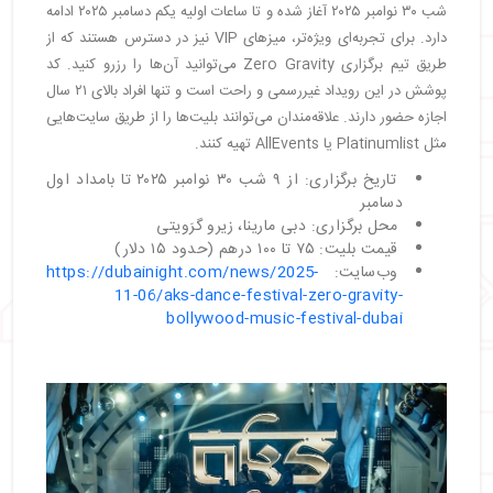
شب ۳۰ نوامبر ۲۰۲۵ آغاز شده و تا ساعات اولیه یکم دسامبر ۲۰۲۵ ادامه
دارد. برای تجربه‌ای ویژه‌تر، میزهای VIP نیز در دسترس هستند که از
طریق تیم برگزاری Zero Gravity می‌توانید آن‌ها را رزرو کنید. کد
پوشش در این رویداد غیررسمی و راحت است و تنها افراد بالای ۲۱ سال
اجازه حضور دارند. علاقه‌مندان می‌توانند بلیت‌ها را از طریق سایت‌هایی
مثل Platinumlist یا AllEvents تهیه کنند.
تاریخ برگزاری: از ۹ شب ۳۰ نوامبر ۲۰۲۵ تا بامداد اول
دسامبر
محل برگزاری: دبی مارینا، زیرو گرَویتی
قیمت بلیت: ۷۵ تا ۱۰۰ درهم (حدود ۱۵ دلار)
وب‌سایت:
https://dubainight.com/news/2025-
11-06/aks-dance-festival-zero-gravity-
bollywood-music-festival-dubai