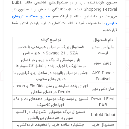
میلیون بازدیدکننده دارد و در فستیوال‌های شاخصی مانند Dubai
・
آرت دبی (Art Dubai 2025)
Shopping Festival تعداد بازدیدکنندگان به بیش از ۲ میلیون نفر
・
فستیوال جام جهانی اسب‌دوانی (Dubai World Cup
می‌رسد. در ادامه این مقاله از آریاکیاسفر،
مجری مستقیم تورهای
Horse Racing Festival)
خارجی
با ما همراه باشید تا اطلاعات کاملی در این باره در اختیار شما
・
فستیوال قایقرانی دبی (Dubai International Boat
Show)
قرار دهیم.
・
فستیوال جاز (2025 Dubai Jazz Festival)
نام فستیوال
توضیح کوتاه
・
جشنواره گلفود (2025 Gulfood)
وایرلس میدل
فستیوال بزرگ موسیقی هیپ‌هاپ با حضور
・
جدول خلاصه فستیوال‌ها
ایست
SZA و 21 Savage در جزیره یاس
・
کنسرت‌های هنرمندان ایرانی در دبی سال ۲۰۲۵
بازار موسیقی آنالوگ و وینیل در فضای
وینیل سوق
・
سایر فستیوال‌های دبی در سال ۲۰۲۵
نوستالژیک با اجرای زنده و تعامل کلکسیونرها
AKS Dance
جشن موسیقی بالیوود در ساحل زیرو گراویتی با
・
با آریاکیاسفر، دبی را متفاوت تجربه کنید!
Festival
دی‌جی‌های محبوب
اجرای زنده ستاره‌هایی مثل Flo Rida و Jason
سان‌دَنس دبی
Derulo در فضای ساحلی
Rewind Fest
فستیوال نوستالژیک موسیقی دهه‌های ۸۰ و ۹۰ با
DXB
اجراهای کلاسیک
فستیوال بزرگ موسیقی الکترونیک در اکسپو
Untold Dubai
سیتی با هنرمندان بین‌المللی
فستیوال خرید
جشنواره سالانه خرید با تخفیف، قرعه‌کشی،