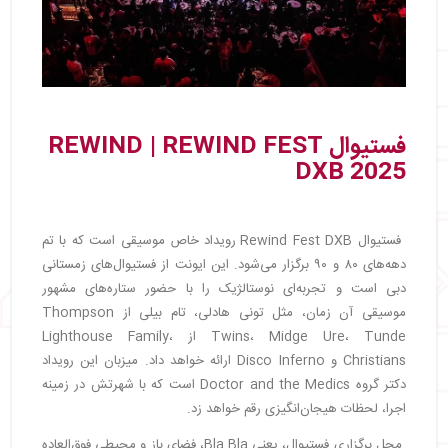
فستیوال REWIND | REWIND FEST
DXB 2025
فستیوال Rewind Fest DXB رویداد خاص موسیقی است که با تم
دهه‌های ۸۰ و ۹۰ برگزار می‌شود. این ایونت از فستیوال‌های زمستانی
دبی است و تجربه‌ای نوستالژیک را با حضور ستاره‌های مشهور
موسیقی آن زمان، مثل تونی هادلی، تام بیلی از Thompson
Twins، Midge Ure، Tunde از Lighthouse Family،
Christians و Disco Inferno ارائه خواهد داد. میزبان این رویداد
دکتر گروه Doctor and the Medics است که با شهرتش در زمینه
اجرا، لحظات هیجان‌انگیزی رقم خواهد زد.
محل برگزاری فستیوال، یعنی Bla Bla، فضای باز و محیطی فوق‌العاده