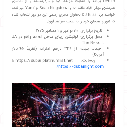
Derulo برنامه را هدایت خواهد کرد و بازدیدکنندگان از تماشای
هنرمندی دیگر افراد مانند Sean Kingston، Iyaz و Yumi نیز لذت
خواهند برد. DJ Bliss به‌عنوان مجری رسمی این دو روز انتخاب شده
که شور و هیجان خود را به صحنه خواهد آورد.
تاریخ برگزاری: ۳۰ نوامبر و ۱ دسامبر ۲۰۲۵
محل برگزاری: لوکیشن زیبای ساحل soul، واقع در JA
The Resort
قیمت بلیت: از ۳۴۹ درهم امارات (تقریباً ۹۵ دلار
آمریکا)
وبسایت: https://dubai.platinumlist.net یا
https://dubainight.com/