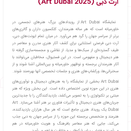
آرت دبی (Art Dubai 2025)
نمایشگاه Art Dubai از رویدادهای بزرگ هنرهای تجسمی در
خاورمیانه است که هر ساله هنرمندان، کلکسیون داران و گالری‌های
برتر از سراسر جهان را گرد هم می‌آورد. در میان تمام ایونت‌های دبی،
آرت دبی فرصتی استثنایی برای کشف آثار هنری مدرن و معاصر در
طیف گسترده‌ای از سبک‌ها و مدیا، از نقاشی و مجسمه‌سازی گرفته تا
هنر دیجیتال و مفهومی است. در این فستیوال، مخاطبان می‌توانند با
آثار هنرمندان برجسته و نوظهور خاورمیانه و بین‌المللی آشنا شوند و از
سخنرانی‌ها، ورکشاپ‌های هنری و جلسات تخصصی آنها بهره‌مند شوند.
Art Dubai بخشی از نمایشگاه را به هنرهای دیجیتال و نوآوری‌های
هنری در این حوزه نوین اختصاص داده است. این بخش ویژه که هنر
مبتنی بر تکنولوژی را به تصویر می‌کشد، بازدیدکنندگان را با جدیدترین
جریان‌های هنری دیجیتال و تأثیرات فناوری بر هنر آشنا می‌سازد. Art
Dubai یک رویداد هنری جامع است که هر سال هزاران بازدیدکننده،
هنرمند و متخصص برجسته این حوزه را از سراسر جهان به دبی جذب
می‌کند، جایی که هنر معاصر بافرهنگ و هویت خاورمیانه در هم
می‌آمیزد و فضایی برای شکوفایی و خلاقیت فراهم می‌آورد.