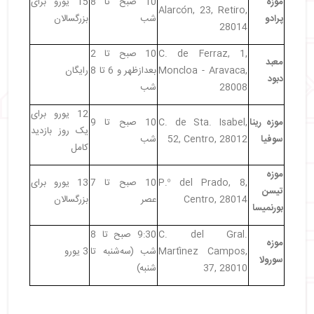
موزه
10 صبح تا 8
15 یورو برای
・
خیابان گران ویا | Gran Vía
Alarcón, 23, Retiro,
پرادو
شب
بزرگسالان
・
محله لا لاتینا | Barrio de La Latina
28014
・
دروازه آلکالا | c. de alcalá
C. de Ferraz, 1,
10 صبح تا 2
・
برج دو قلو مادرید | torre realia
معبد
Moncloa - Aravaca,
بعدازظهر و 6 تا 8
رایگان
دبود
・
جاهای دیدنی مادرید: آمیزش تاریخ، فرهنگ و هنر
28008
شب
12 یورو برای
موزه رینا
C. de Sta. Isabel,
10 صبح تا 9
یک روز بازدید
سوفیا
52, Centro, 28012
شب
کامل
موزه
P.º del Prado, 8,
10 صبح تا 7
13 یورو برای
تیسن
Centro, 28014
عصر
بزرگسالان
بورنمیسا
C. del Gral.
9:30 صبح تا 8
موزه
Martínez Campos,
شب (سه‌شنبه تا
3 یورو
سورولا
37, 28010
شنبه)