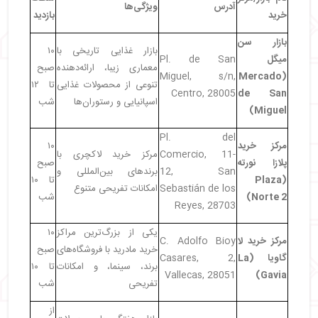
آدرس
ویژگی‌ها
خرید
بازدید
بازار سن
بازار غذایی تاریخی با
۱۰
میگل
Pl. de San
معماری زیبا، ارائه‌دهنده
صبح
Miguel, s/n,
(Mercado
تنوعی از محصولات غذایی
تا ۱۲
Centro, 28005
de San
اسپانیایی و رستوران‌ها
شب
Miguel)
Pl. del
مرکز خرید
۱۰
Comercio, 11-
مرکز خرید لاکچری با
پلازا نورته
صبح
12, San
برندهای بین‌المللی و
(Plaza
تا ۱۰
Sebastián de los
امکانات تفریحی متنوع
Norte 2)
شب
Reyes, 28703
یکی از بزرگ‌ترین مراکز
۱۰
مرکز خرید لا
C. Adolfo Bioy
خرید مادرید با فروشگاه‌های
صبح
گاویا
(La
Casares, 2,
برند، سینما، و امکانات
تا ۱۰
Vallecas, 28051
Gavia)
تفریحی
شب
از