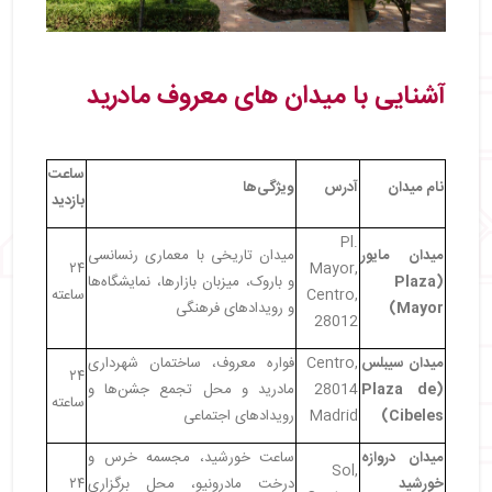
آشنایی با میدان‌ های معروف مادرید
ساعت
نام میدان
آدرس
ویژگی‌ها
بازدید
Pl.
میدان مایور
میدان تاریخی با معماری رنسانسی
۲۴
Mayor,
(Plaza
و باروک، میزبان بازارها، نمایشگاه‌ها
Centro,
ساعته
Mayor)
و رویدادهای فرهنگی
28012
میدان سیبلس
Centro,
فواره معروف، ساختمان شهرداری
۲۴
(Plaza de
28014
مادرید و محل تجمع جشن‌ها و
ساعته
Cibeles)
Madrid
رویدادهای اجتماعی
میدان دروازه
ساعت خورشید، مجسمه خرس و
Sol,
خورشید
درخت مادرونیو، محل برگزاری
۲۴