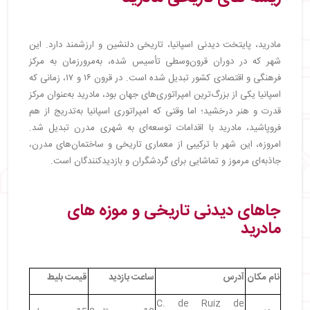
・
بازار ال راسترو | El Rastro
・
طبیعت دیدنی مادرید
・
باغ ساباتینی | Sabatini Garden
مادرید، پایتخت دیدنی اسپانیا، تاریخی دلنشین و ارزشمند دارد. این
・
پارک ال کاپریچو | Jardín El Capricho de la
شهر که در دوران قرون‌وسطی تأسیس شده، به‌مرورزمان به مرکز
Alameda de Osuna
فرهنگی و اقتصادی کشور تبدیل شده است. در قرون ۱۶ و ۱۷، زمانی که
・
پارک رتیرو | El Retiro Park
اسپانیا یکی از بزرگ‌ترین امپراتوری‌های جهان بود، مادرید به‌عنوان مرکز
・
تله کابین مادرید
قدرت و هنر درخشید؛ اما وقتی که امپراتوری اسپانیا به‌تدریج از هم
・
کاخ ها و معابد دیدنی مادرید
فروپاشید، مادرید با اقدامات توسعه‌ای به شهری مدرن تبدیل شد.
・
کاخ سلطنتی مادرید | Royal Palace of Madrid
امروزه، این شهر با ترکیبی از معماری تاریخی و ساختمان‌های مدرن،
・
معبد دبود | Temple of Debod
جاذبه‌ای مرموز و تماشایی برای گردشگران و بازدیدکنندگان است.
・
کاخ کریستال | Palacio de Cristal
・
کلیساهای معروف مادرید
جاهای دیدنی تاریخی و موزه‌ های
・
کلیسا ارمیته سن آنتونیو دلا فلوریدا | Ermita de
San Antonio de la Florida
مادرید
・
باسیلیکای سن فرانسیسکو ال گرانده | Royal
Basilica of Saint Francis the Great
・
آشنایی با سایر اماکن تفریحی و گردشگری مادرید
نام مکان
آدرس
ساعت بازدید
قیمت بلیط
・
ورزشگاه سانتیاگو برنابئو | Santiago Bernabéu
Stadium
C. de Ruiz de