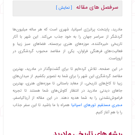
سرفصل های مقاله
[ نمایش ]
・
ریشه‌ های تاریخی مادرید
・
جاهای دیدنی تاریخی و موزه‌ های مادرید
مادرید، پایتخت پرانرژی اسپانیا، شهری است که هر ساله میلیون‌ها
・
موزه پرادو | Museo Nacional del Prado
گردشگر از سراسر جهان را به خود جذب می‌کند. این شهر با آثار
・
موزه رینا سوفیا | Museo Nacional Centro de
تاریخی خیره‌کننده، موزه‌های هنری برجسته، فضاهای سبز زیبا و
Arte Reina Sofía
فعالیت‌های فرهنگی فراوان، یکی از مقاصد محبوب گردشگری در
・
موزه تیسن بورنمیسا | Thyssen-Bornemisza
اروپاست.
Museum
・
موزه سورولا | Sorolla Museum
در این صفحه، تلاش کرده‌ایم تا برای گشت‌وگذار در مادرید، بهترین
・
آشنایی با میدان‌ های معروف مادرید
مقاصد گردشگری این شهر را برای شما به تصویر بکشیم. از میدان‌های
・
میدان مایور | Plaza Mayor
زیبا تا کاخ‌های تاریخی، از معابد باستانی تا موزه‌های هنری، بهترین
・
میدان سیبلس | Plaza de Cibeles
جاهای دیدنی مادرید در انتظار کاوش‌های شما هستند تا تجربه
فراموش‌نشدنی را به شما هدیه دهند. در این مقاله از آریاکیاسفر،
・
میدان دروازه خورشید | Puerta del Sol
مجری مستقیم تورهای اسپانیا
همراه با ما باشید تا این سفر جذاب
・
بازارها و مراکز خرید مادرید
را با هم آغاز کنیم.
・
بازار سن میگل | Mercado de San Miguel
・
مرکز خرید پلازا نورته | Plaza Norte 2
・
مرکز خرید لا گاویا | La Gavia
ریشه‌ های تاریخی مادرید