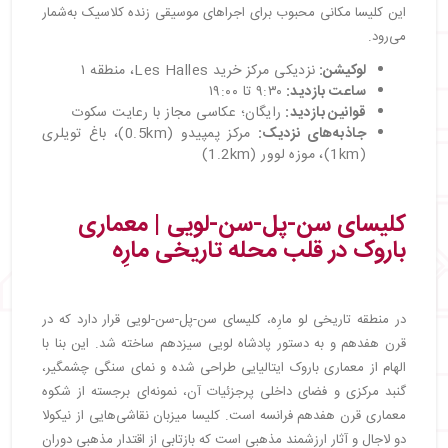
این کلیسا مکانی محبوب برای اجراهای موسیقی زنده کلاسیک به‌شمار
می‌رود.
لوکیشن
:
نزدیکی مرکز خرید Les Halles، منطقه ۱
ساعت بازدید
:
۹:۳۰ تا ۱۹:۰۰
قوانین بازدید
:
رایگان؛ عکاسی مجاز با رعایت سکوت
جاذبه‌های نزدیک
:
مرکز پمپیدو (0.5km)، باغ تویلری
(1km)، موزه لوور (1.2km)
کلیسای سن-پل-سن-لویی | معماری
باروک در قلب محله تاریخی مارِه
در منطقه تاریخی لو مارِه، کلیسای سن-پل-سن-لویی قرار دارد که در
قرن هفدهم و به دستور پادشاه لویی سیزدهم ساخته شد. این بنا با
الهام از معماری باروک ایتالیایی طراحی شده و نمای سنگی چشمگیر،
گنبد مرکزی و فضای داخلی پرجزئیات آن، نمونه‌ای برجسته از شکوه
معماری قرن هفدهم فرانسه است. کلیسا میزبان نقاشی‌هایی از نیکولا
دو لاجال و آثار ارزشمند مذهبی است که بازتابی از اقتدار مذهبی دوران