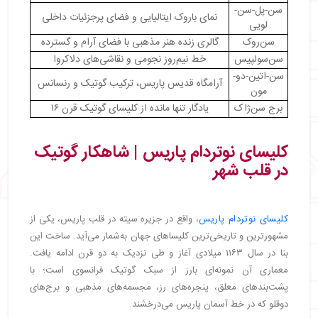
سن-پل-سن-
نمای باروک ایتالیایی و فضای پرجزئیات داخلی
لویی
سن‌روک
گالری زنده هنر مذهبی با فضای آرام و گسترده
سن‌سولپیس
خط نیم‌روز نجومی و نقاشی‌های دلاکروا
سن-اتین-دو-
آرامگاه قدیس پاریس، ترکیب گوتیک و رنسانس
مون
برج سن‌ژاک
یادگار تنها مانده از کلیسای گوتیک قرن ۱۶
کلیسای نوتردام پاریس | شاهکار گوتیک
در قلب شهر
کلیسای نوتردام پاریس
، واقع در جزیره سیته در قلب پاریس، یکی از
مشهورترین و تاریخی‌ترین کلیساهای جهان به‌شمار می‌آید. ساخت این
بنا در سال ۱۱۶۳ میلادی آغاز و طی نزدیک به دو قرن ادامه یافت.
معماری آن نمونه‌ای بارز از سبک گوتیک فرانسوی است؛ با
پشت‌بندهای معلق، پنجره‌های رز، مجسمه‌های مذهبی و برج‌های
دوقلو که در خط آسمان پاریس می‌درخشند.