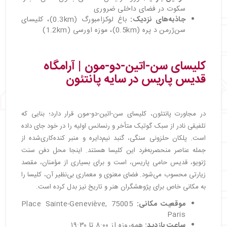
سکوت در فضای داخلی ضروری
جاذبه‌های نزدیک
:
باغ لوکزامبورگ (0.3km)، کلیسای
سن‌ژرمن د پره (0.5km)، موزه اورسی (1.2km)
کلیسای سن-اتین-دو-مون | آرامگاه
قدیس پاریس در سایه پانتئون
در مجاورت پانتئون، کلیسای سن-اتین-دو-مون قرار دارد؛ بنایی که
تلفیقی نادر از سبک گوتیک متأخر و رنسانس اولیه را در خود جای داده
است. پلکان حلزونی سنگی، گنبد نیم‌دایره و منبر کنده‌کاری‌شده از
جمله عناصر منحصربه‌فرد این کلیسا هستند. اینجا محل دفن سنت
ژنویو، قدیس حامی پاریس، است و برای بسیاری از مؤمنان، مقصد
زیارتی محسوب می‌شود. فضای معنوی و معماری بی‌نظیر آن، کلیسا را
به مکانی خاص برای پژوهشگران هنر و تاریخ نیز بدل کرده است.
موقعیت مکانی:
Place Sainte-Geneviève, 75005
Paris
ساعت بازدید
:
همه‌روزه از ۸:۰۰ تا ۱۹:۳۰