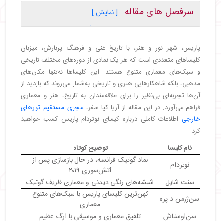
سرفصل های مقاله
[ نمایش ]
・
کلیسای نوتردام پاریس | شاهکار گوتیک در قلب شهر
・
کلیسای سنت شاپل | بازی نور و شیشه در معماری
پاریس، شهر نور و هنر، با تاریخ غنی و فرهنگ پربارش، میزبان
گوتیک
کلیساهای متعددی است که هر یک نمادی از دوره‌های مختلف تاریخی
・
کلیسای سن‌ژرمن د پره | کهن‌ترین کلیسای پاریس
و سبک‌های معماری متنوع هستند. این کلیساها نه‌تنها مکان‌های
・
کلیسای سن‌اوستاش | معماری ترکیبی و موسیقی ارگان
مذهبی، بلکه شاهکارهایی هنری و تاریخی به‌شمار می‌روند که بازدید از
・
کلیسای سن-پل-سن-لویی | معماری باروک در قلب
آن‌ها تجربه‌ای بی‌نظیر را برای علاقه‌مندان به تاریخ، هنر و معماری
محله تاریخی مارِه
فراهم می‌آورد. در این مقاله از آریا کیا سفر،
مجری مستقیم تورهای
・
کلیسای سن-روک | آرامش در سایه نقاشی و تاریخ
خارجی
اطلاعات کاملی درباره کیسای نوتردام پاریس کسب خواهید
・
کلیسای سن-سولپیس | تلفیق نور، صدا و علم
کرد.
・
کلیسای سن-اتین-دو-مون | آرامگاه قدیس پاریس در
سایه پانتئون
نام کلیسا
توضیح کوتاه
・
برج سن-ژاک | تنها یادگار کلیسایی گمشده
نماد گوتیک فرانسه، در حال بازسازی پس از
نوتردام
آتش‌سوزی ۲۰۱۹
سنت شاپل
شیشه‌های رنگی دیدنی و معماری ظریف گوتیک
کهن‌ترین کلیسای پاریس با سبک‌های متنوع
سن‌ژرمن د پره
معماری
سن‌اوستاش
تلفیق معماری و موسیقی با ارگ عظیم