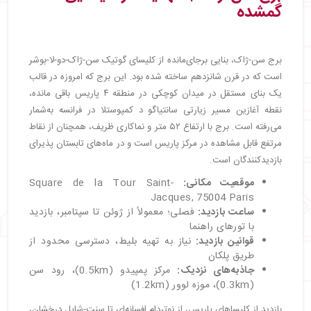
گمشده
برج سن-ژاک، بنایی برجای‌مانده از کلیسای گوتیک سن-ژاک-دو-لا-بوشر
است که در قرن شانزدهم ساخته شده بود. این برج که امروزه در قالب
یک بنای مستقل در میدان کوچکی در منطقه ۴ پاریس باقی مانده،
نقطه آغازین مسیر زیارتی سانتیاگو د کمپوستلا در فرانسه به‌شمار
می‌رفته است. برج با ارتفاع ۵۲ متر و نماکاری ظریف، همچنان از نقاط
مرتفع قابل مشاهده در مرکز پاریس است و در ماه‌های تابستان پذیرای
بازدیدکنندگان است.
موقعیت مکانی:
Square de la Tour Saint-
Jacques, 75004 Paris
ساعت بازدید
:
فصلی؛ معمولاً از ژوئن تا سپتامبر، بازدید
با تورهای راهنما
قوانین بازدید
:
نیاز به تهیه بلیط، دسترسی محدود از
طریق پلکان
جاذبه‌های نزدیک
:
مرکز پمپیدو (0.5km)، رود سن
(0.3km)، موزه لوور (1.2km)
بازدید از کلیساهای پاریس، از نوتردام افسانه‌ای تا سنت-شاپل درخشان،