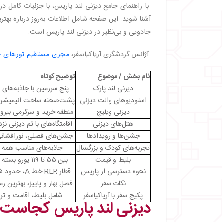
・
تجربه‌ های ویژه در دیزنی لند پاریس
با راهنمای جامع دیزنی لند پاریس، با جزئیات کامل درب
・
جشن‌ ها و رویدادهای ویژه
آشنا شوید. این صفحه شامل اطلاعات به‌روز درباره بهت
・
تجربه‌ های ویژه برای کودکان و بزرگسالان
جادویی و بی‌نظیر در دیزنی لند پاریس است.
・
قیمت بلیط دیزنی لند و نحوه خرید
・
راهنمای خرید بلیط
آژانس گردشگری آریاکیاسفر،
مجری مستقیم تورهای 
・
نکات سفر و توصیه‌ های کاربردی
・
بهترین زمان بازدید از دیزنی لند پاریس
نام بخش / موضوع
توضیح کوتاه
・
نحوه دسترسی به دیزنی لند از پاریس
دیزنی لند پارک
پنج سرزمین با جاذبه‌های 
・
نکات اقامتی
استودیوهای والت دیزنی
پشت‌صحنه ساخت انیمیشن و
・
پکیج‌ های ویژه سفر به دیزنی لند پاریس
دیزنی ویلیج
منطقه خرید و سرگرمی بیرون
هتل‌های دیزنی
اقامتگاه‌های با تم‌ دیزنی ن
・
خاطره‌ ای جادویی که هرگز فراموش نخواهید کر
جشن‌ها و رویدادها
جشن‌های فصلی، نورافشانی 
تجربه‌های کودک و بزرگسال
جاذبه‌های مناسب همه 
بلیط و قیمت
بین ۵۵ تا ۱۱۹ یورو بسته به زمان
نحوه دسترسی از پاریس
قطار RER خط A، حدود ۳۵ دقیقه
نکات سفر
فصل بهار و پاییز، بهترین زم
پکیج سفر با آریاکیاسفر
شامل بلیط، اقامت و تر
دیزنی لند پاریس کجاست؟