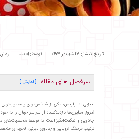
تاریخ انتشار:
۱۳ شهریور ۱۴۰۳
توسط:
ادمین
زمان 
سرفصل های مقاله
[ نمایش ]
・
دیزنی لند پاریس کجاست؟
・
بخش‌ های مختلف دیزنی لند پاریس
・
دیزنی لند پارک (Disneyland Park)
امروز، میلیون‌ها بازدیدکننده از سراسر جهان را به خ
・
استودیوهای والت دیزنی (Walt Disney Studios Park)
جادویی و شگفت‌انگیز است که توسط شخصیت‌های محبوب
・
منطقه خرید و تفریحی دیزنی ویلیج (Disney Village)
ترکیب فرهنگ اروپایی و جادوی دیزنی، تجربه‌ای منحصرب
・
هتل‌ های دیزنی لند