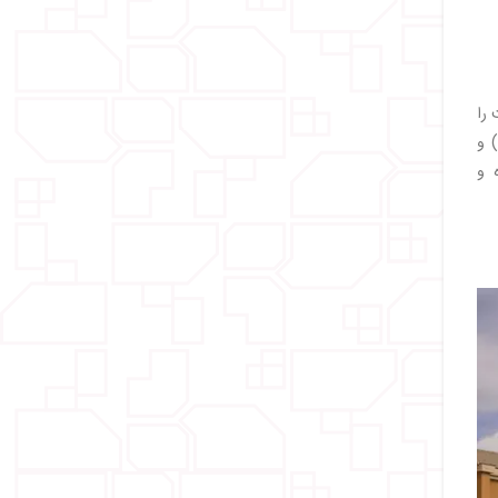
 را
‌دهند که نگاهی به فرآیند ساخت فیلم‌های انیمیشن و زنده بیندازید. برج وحشت (The Twilight Zone Tower of Terror) و
ده و