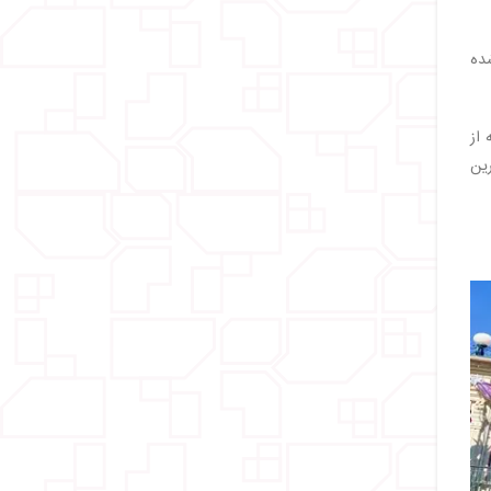
 واقع شده
 سریع‌السیر RER، می‌توانید تنها در عرض ۳۵ دقیقه از
رین