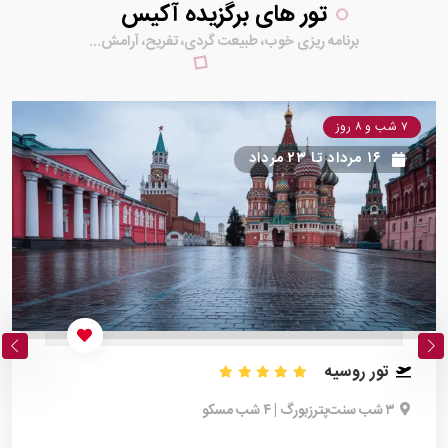
تور های برگزیده آکیس
برنامه ریزی خوب، طبیعت گردی، تفریح، آرامش...
۷ شب و ۸ روز
۱۶ مرداد
تا
۲۳ مرداد
تور روسیه
۳ شب سنت‌پترزبورگ | ۴ شب مسکو