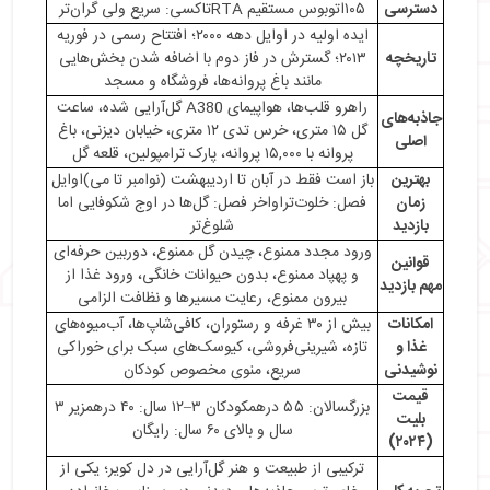
・
بازدید در وسط یا آخر هفته؟
دسترسی
۱۰۵اتوبوس مستقیم RTAتاکسی: سریع ولی گران‌تر
・
فصل‌های مناسب بازدید از باغ
ایده اولیه در اوایل دهه ۲۰۰۰؛ افتتاح رسمی در فوریه
تاریخچه
۲۰۱۳؛ گسترش در فاز دوم با اضافه شدن بخش‌هایی
・
قوانین بازدید از باغ گل معجزه دبی
مانند باغ پروانه‌ها، فروشگاه و مسجد
・
غذاخوری‌های باغ گل معجزه دبی
راهرو قلب‌ها، هواپیمای A380 گل‌آرایی شده، ساعت
・
غرفه‌های غذا و نوشیدنی
جاذبه‌های
گل ۱۵ متری، خرس تدی ۱۲ متری، خیابان دیزنی، باغ
اصلی
・
رستوران‌ها: تجربه‌ای دلپذیر برای همه
پروانه با ۱۵,۰۰۰ پروانه، پارک ترامپولین، قلعه گل
・
کافه‌ها و بارهای شیرینی
بهترین
باز است فقط در آبان تا اردیبهشت (نوامبر تا می)اوایل
・
غرفه‌های کوچک (کیوسک‌ها): گزینه‌ای سریع و ساده
زمان
فصل: خلوت‌تراواخر فصل: گل‌ها در اوج شکوفایی اما
بازدید
شلوغ‌تر
・
قیمت بلیت باغ معجزه دبی
ورود مجدد ممنوع، چیدن گل ممنوع، دوربین حرفه‌ای
・
میراکل گاردن دبی، تجلی شکوه طبیعت در قلب کویر
قوانین
و پهپاد ممنوع، بدون حیوانات خانگی، ورود غذا از
مهم بازدید
بیرون ممنوع، رعایت مسیرها و نظافت الزامی
امکانات
بیش از ۳۰ غرفه و رستوران، کافی‌شاپ‌ها، آب‌میوه‌های
غذا و
تازه، شیرینی‌فروشی، کیوسک‌های سبک برای خوراکی
نوشیدنی
سریع، منوی مخصوص کودکان
قیمت
بزرگسالان: ۵۵ درهمکودکان ۳–۱۲ سال: ۴۰ درهمزیر ۳
بلیت
سال و بالای ۶۰ سال: رایگان
(۲۰۲۴)
ترکیبی از طبیعت و هنر گل‌آرایی در دل کویر؛ یکی از