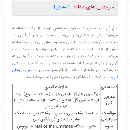
سرفصل های مقاله
[ نمایش ]
・
میراکل گاردن دبی چیست؟
・
تاریخچه باغ گل معجزه دبی
باغ گل معجزه دبی که به‌عنوان «قطعه‌ای کوچک از بهشت» شناخته
・
میراکل گاردن دبی کجاست؟
می‌شود، یکی از شگفتی‌های بی‌نظیر طبیعت و هنر گل‌آرایی در
・
راه‌های دسترسی به باغ معجزه دبی
دنیاست. باغ معجزه دبی با طراحی و محوطه‌سازی بی‌نظیر خود، سالانه
・
مترو
بیش از ۱.۵ میلیون بازدیدکننده از سراسر جهان را به خود جذب
・
اتوبوس
می‌کند. میراکل گاردن دبی با زیبایی خیره‌کننده و چیدمان گل‌هایی که
・
تاکسی
گویی از رؤیاها الهام گرفته شده‌اند، مقصدی است که باید
تور دبی
・
جاذبه‌های میراکل گاردن دبی
تجربه کنید. در ادامه این مقاله از آریاکیاسفر،
مجری مستقیم تورهای
・
راهرو قلب‌ها (Hearts Passage)
اروپا
، با جزئیات شگفت‌انگیز باغ معجزه دبی آشنا خواهید شد.
・
هواپیمای امارات A380 (Emirates A380)
دسته‌بندی
اطلاعات کلیدی
・
ساعت گل (Floral Clock)
بزرگ‌ترین باغ گل طبیعی جهان (۷۲,۰۰۰ مترمربع)، بیش
・
خرس تدی بزرگ (Big Teddy Bear)
معرفی
از ۵۰ میلیون گل؛ افتتاح در ۲۰۱۳؛ بازدید سالانه بیش از
کلی
・
خیابان دیزنی (Disney Avenue)
۱.۵ میلیون نفر
・
باغ پروانه دبی (Dubai Butterfly Garden)
موقعیت
منطقه البرشا جنوبی، خیابان البرشا ۳، دبی‌لند؛ نزدیک
・
بهترین زمان برای بازدید از باغ گل معجزه دبی (Dubai
جغرافیایی
سایر جاذبه‌های گردشگری دبی
Miracle Garden)
نحوه
مترو: ایستگاه Mall of the Emirates + اتوبوس