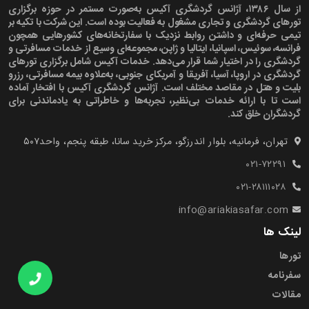
از سال ۱۳۸۶، آژانس گردشگری آکیس به‌صورت مستمر در حوزه برگزاری
تورهای گردشگری و تجاری مشغول به فعالیت بوده است. این شرکت با تکیه بر
تیمی حرفه‌ای و داشتن روابط نزدیک با سفارتخانه‌های کشورهایی همچون
فرانسه، سوئیس، اسپانیا، ایتالیا و ژاپن، مجموعه‌ای وسیع از خدمات مسافرتی و
گردشگری را در اختیار شما قرار می‌دهد. خدمات آکیس شامل برگزاری تورهای
گردشگری در اروپا، آسیا، آفریقا و آمریکای جنوبی، به‌علاوه بیمه مسافرتی، رزرو
بلیت و هتل در مقاصد مختلف است. آژانس گردشگری آکیس با افتخار آماده
است تا با ارائه خدمات بی‌نظیر، تجربه‌ها و خاطراتی به یادماندنی برای
گردشگران خلق کند.
تهران، فرمانیه، بلوار اندرزگو، مرکز خرید سانا، طبقه پنجم، واحد۵۰۷‍
۰۲۱-۷۲۲۹۱
۰۲۱-۲۸۱۱۱۰۲۸
info@ariakiasafar.com
لینک ها
تورها
سفرنامه
مقالات