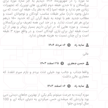
ما موزه را در شهریورماه ۱۴۰۴ دیدیم به جز سازه موزه برای
بزرگسالان و تا حدی طبقه دوم (فناوری های نوین)، که تجهیزات
زیادی هم ندارد و طبقه اسپا (که به نظر یک طبقه ای است که بی
دلیل وجود دارد) سایر طبقات مناسب کودکان و نوجوانان است و
مطالب جدید هم با توجه به بلیط گران آن که حدود ۱۵۰ درهم
برای هر نفر است، ندارد. و در حد این همه تعریف برای بزرگسالان
نیست. و موزه هایی که در ایران داریم بسیار زیباتر و بهتر از آن
است.طبقه اول برای بازی کودکان است و در واقع موزه ۳ طبقه
است و آن چنان نسبت به هزینه هیجان ندارد.
سایه راد
۰۶ مرداد ۱۴۰۴
عالی
حسن جعفری
۲۵ اسفند ۱۴۰۳
واقعا جذاب و جالب بود خیلی لذت بردم و بازم میرم انقدذ که
معماری عالی داشت
سایه راد
۰۶ اسفند ۱۴۰۳
موزه آینده به جرعت میتونم بگم یکی از بهترین جاهای دیدنی دبی
بود واردش که میشدی حس میکردی یه دنیای دیگه ای و 100
سال اومدی جلو!