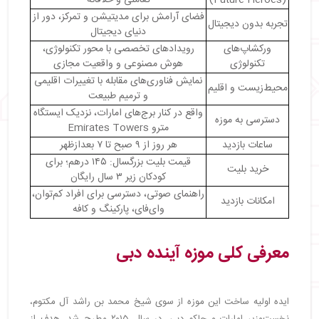
(Future Heroes)
تعاملی و خلاقانه
فضای آرامش برای مدیتیشن و تمرکز، دور از
تجربه بدون دیجیتال
دنیای دیجیتال
ورکشاپ‌های
رویدادهای تخصصی با محور تکنولوژی،
تکنولوژی
هوش مصنوعی و واقعیت مجازی
نمایش فناوری‌های مقابله با تغییرات اقلیمی
محیط‌زیست و اقلیم
و ترمیم طبیعت
واقع در کنار برج‌های امارات، نزدیک ایستگاه
دسترسی به موزه
مترو Emirates Towers
ساعات بازدید
هر روز از ۹ صبح تا ۷ بعدازظهر
قیمت بلیت بزرگسال: ۱۴۵ درهم؛ برای
خرید بلیت
کودکان زیر ۳ سال رایگان
راهنمای صوتی، دسترسی برای افراد کم‌توان،
امکانات بازدید
وای‌فای، پارکینگ و کافه
معرفی کلی موزه آینده دبی
ایده اولیه ساخت این موزه از سوی شیخ محمد بن راشد آل مکتوم،
نخست‌وزیر امارات و حاکم دبی، در سال ۲۰۱۵ مطرح شد. هدف از