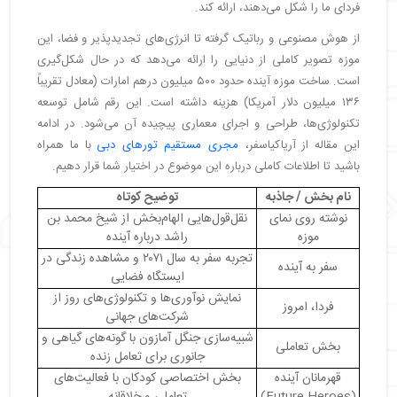
فردای ما را شکل می‌دهند، ارائه کند.
・
تجربه‌ای فراتر از زمان با آریاکیا سفر
・
سوالات متداول
از هوش مصنوعی و رباتیک گرفته تا انرژی‌های تجدیدپذیر و فضا، این
موزه تصویر کاملی از دنیایی را ارائه می‌دهد که در حال شکل‌گیری
است. ساخت موزه آینده حدود ۵۰۰ میلیون درهم امارات (معادل تقریباً
۱۳۶ میلیون دلار آمریکا) هزینه داشته است. این رقم شامل توسعه
تکنولوژی‌ها، طراحی و اجرای معماری پیچیده آن می‌شود. در ادامه
این مقاله از آریاکیاسفر،
مجری مستقیم تورهای دبی
با ما همراه
باشید تا اطلاعات کاملی درباره این موضوع در اختیار شما قرار دهیم.
نام بخش / جاذبه
توضیح کوتاه
نوشته روی نمای
نقل‌قول‌هایی الهام‌بخش از شیخ محمد بن
موزه
راشد درباره آینده
تجربه سفر به سال ۲۰۷۱ و مشاهده زندگی در
سفر به آینده
ایستگاه فضایی
نمایش نوآوری‌ها و تکنولوژی‌های روز از
فردا، امروز
شرکت‌های جهانی
شبیه‌سازی جنگل آمازون با گونه‌های گیاهی و
بخش تعاملی
جانوری برای تعامل زنده
قهرمانان آینده
بخش اختصاصی کودکان با فعالیت‌های