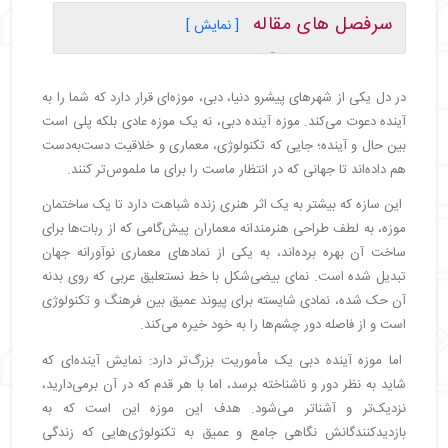
سرفصل های مقاله
[ نمایش ]
・
معرفی کلی موزه آینده دبی
・
معماری و طراحی بی‌نظیر
در دل یکی از شهرهای پیشرو دنیا، دبی، موزه‌ای قرار دارد که شما را به
・
شاهکاری که به کمک ربات‌ها ساخته شد
آینده دعوت می‌کند. موزه آینده دبی، نه یک موزه عادی بلکه پلی است
・
نوشته روی موزه آینده دبی چیست؟
بین حال و آینده؛ جایی که تکنولوژی، معماری و خلاقیت دست‌به‌دست
・
بخش‌های مختلف داخل موزه آینده دبی
هم داده‌اند تا جهانی که در انتظار ماست را برای ما ملموس‌تر کنند.
・
بخش "سفر به آینده"
این سازه که بیشتر به یک اثر هنری زنده شباهت دارد تا یک ساختمان
・
بخش های مربوط به کودکان
موزه، به لطف طراحی هنرمندانه معماران پیش‌گامی که از ربات‌ها برای
・
بخش "فردا، امروز"
ساخت آن بهره برده‌اند، به یکی از نمادهای معماری نوآورانه جهان
・
بخش‌های تعاملی
تبدیل شده است. نمای بیضی‌شکل با خط نستعلیق عربی که روی بدنه
・
تجربه‌های حسی و آرامش در دنیای بدون دیجیتال
آن حک شده، نمادی شایسته برای پیوند عمیق بین فرهنگ و تکنولوژی
・
ویژگی‌های منحصربه‌فرد موزه آینده دبی
است و از فاصله دور چشم‌ها را به خود خیره می‌کند.
・
چرا باید از موزه آینده بازدید کنید؟
・
دسترسی به موزه آینده
اما موزه آینده دبی یک مأموریت بزرگ‌تر دارد: نمایش آینده‌ای که
・
ساعات و قوانین بازدید از موزه آینده دبی
شاید به نظر دور و ناشناخته برسد، اما با هر قدم که در آن برمی‌دارید،
نزدیک‌تر و آشناتر می‌شود. هدف این موزه این است که به
・
نحوه خرید بلیت موزه آینده دبی
بازدیدکنندگانش نگاهی جامع و عمیق به تکنولوژی‌هایی که زندگی
・
امکانات و خدمات موزه