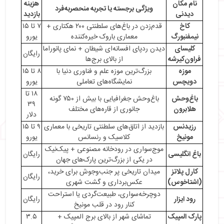
نام مکان
هزینه
ویژگی برجسته یا تجربه منحصربه‌فرد
دیدنی
بازدید
کاخ
قدم‌زدن در باغ‌های سلطنتی ۲۰۰ هکتاری +
۷ تا ۱۵
نیمفنبورگ
معماری باروک خیره‌کننده
یورو
کلیسای
دیدن ردپای افسانه‌ای شیطان + نمای پانوراما
رایگان
فراون‌کیرشه
از بالای برج‌ها
موزه
بزرگ‌ترین موزه علم و فناوری دنیا با
۸ تا ۱۵
دویچس
نمایشگاه‌های تعاملی
یورو
۱۸ تا
باغ‌وحش
باغ‌وحش جغرافیایی با بیش از ۷۵۰ گونه
۳۹
هلابرون
جانوری از قاره‌های مختلف
دلار
رزیدنس
بازدید از اتاق‌های سلطنتی تاریخی با معماری‌
۹ تا ۱۵
مونیخ
کلاسیک و رنسانس
یورو
موج‌سواری در رودخانه مصنوعی + پیک‌نیک
باغ انگلیسی
رایگان
در یکی از بزرگ‌ترین پارک‌های جهان
کارل‌ پلاتز
میدان تاریخی پر جنب‌وجوش برای خرید،
رایگان
(اشتاخوس)
عکس‌برداری و گشت شهری
دوچرخه‌سواری، طبیعت‌گردی یا استراحت
رود ایزار
رایگان
کنار رود در قلب مونیخ
پارک المپیک
تماشای شهر از بالای برج المپیک +
۳.۵