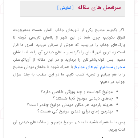
سرفصل های مقاله
[ نمایش ]
・
مونیخ کجاست و چه ویژگی خاصی دارد؟
・
۱۰ مکان دیدنی مونیخ
اگر بگوییم مونیخ یکی از شهرهای جذاب آلمان هست به‌هیچ‌وجه
・
کاخ نیمفنبورگ (nymphenburg)
اغراق نکردیم؛ چون شما در این شهر از بناهای تاریخی گرفته تا
・
فراون‌کیرشه (Frauenkirche)
پارک‌های جذاب را می‌بینید که هوش از سرتان می‌برد. امروز ما قرار
・
موزه دویچس (Deutsches Museum)
است زیباترین شهر آلمان را بگردیم و جاهای دیدنی آن را به شما نشان
・
باغ‌وحش هلابرون (Tierpark Hellabrunn)
دهیم. پس کوله‌پشتی‌تان را بردارید و در این مقاله از آریاکیاسفر،
・
رزیدنس مونیخ (Munich Residenz)
مجری مستقیم تورهای مونیخ
با همراه شوید تا جاهای دیدنی مونیخ
・
باغ انگلیسی (Englischer Garten)
را با هم ببینیم و تجربه کسب کنیم. ما در این مطلب به چند سؤال
・
کارل پلاتز (اشتاخوس)Karlsplatz (Stachus)
جواب می‌دهیم:
・
رود ایزار (Isar)
مونیخ کجاست و چه ویژگی خاصی دارد؟
・
پارک المپیک مونیخ (Olympiapark München)
جاهای دیدنی مونیخ کجا هستند؟
・
آلیانتز آرنا (Allianz Arena)
هزینه بازدید هر مکان دیدنی مونیخ چقدر است؟
・
بهترین زمان برای بازدید از جاهای دیدنی مونیخ
بهترین زمان برای دیدن مونیخ کی هست؟
・
سخن پایانی
پس با ما همراه باشید تا به دل مونیخ بزنیم و از جاذبه‌های دیدنی آن
لذت ببریم.