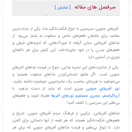
سرفصل های مقاله
[ نمایش ]
・
تأثیر فرهنگ‌های مختلف در غذاهای آفریقای جنوبی
・
نقش فرهنگ‌های بومی
آفریقای جنوبی، سرزمینی با تنوع شگفت‌انگیز غذا، یکی از جذاب‌ترین
・
تأثیر هلندی‌ها
مقاصد برای عاشقان طعم‌های خاص و متفاوت به شمار می‌رود. از
・
فرهنگ مالایی و تأثیر ادویه‌ها
غذاهای آفریقایی سنتی گرفته تا خوراک‌هایی که ادویه‌های شرقی و
・
نفوذ هندی‌ها
طعم‌های مدرن را در خود جای‌داده‌اند، این کشور برای هر ذائقه‌ای
・
تأثیر بریتانیایی‌ها
چیزی در آستین دارد.
・
نقش طبیعت و تنوع اقلیمی در آشپزی
یکی از جذابیت‌های این تجربه غذایی، تنوع در قیمت غذاهای آفریقای
・
معروف‌ترین غذاهای آفریقای جنوبی
جنوبی است. اگر عاشق امتحان‌کردن غذاهای متفاوت هستید و
・
بوبوتی (Bobotie)
می‌خواهید با هزینه‌ای مناسب یک ماجراجویی خوشمزه داشته باشید،
・
بْرای (Braai)
تور آفریقای جنوبی
چیزی است که نباید از دست بدهید. با
・
بانی چاو (Bunny Chow)
آریاکیاسفر
،
مجری مستقیم تورهای آفریقا
همراه شوید و طعم‌های
・
مالوا پودینگ (Malva Pudding)
بی‌نظیر این سرزمین را کشف کنید!
・
اسنوک فیش (Snoek Fish)
・
کاری کرِی‌فیش (Curry Crayfish)
غذاهای آفریقایی، ترکیبی از فرهنگ مردم آفریقای جنوبی، تاریخ و
طعم‌های شگفت‌انگیز هستند که هر لقمه از آنها داستانی برای گفتن
・
چیپس‌ها و سمبوسه‌ها
دارد. با تنوع بی‌نظیر و قیمت غذاهای آفریقای جنوبی که برای هر
・
نوشیدنی‌ها و دسرهای خاص آفریقای جنوبی