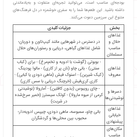
بودجه‌ای مناسب است، می‌توانید تجربه‌ای متفاوت و به‌یادماندنی
・
چای رویبوس (Rooibos Tea)
داشته باشید. این طعم‌ها شما را به سفری خوشمزه در دل فرهنگ‌های
・
آمارولا (Amarula)
متنوع این سرزمین دعوت می‌کنند.
・
کوئک سیسترز (Koeksisters)
・
تجربه غذاهای آفریقای جنوبی در سفر
بخش
جزئیات کلیدی
・
بازارهای محلی و رستوران‌های معروف
غذاهای
・
غذاهای خیابانی که نباید از دست بدهید
حلال و
در دسترس در شهرهایی مانند کیپ‌تاون و دوربان؛
مناسب
شامل غذاهای گیاهی، دریایی و رستوران‌های حلال
・
غذاهای حلال و پیشنهادهایی برای گردشگران مسلمان
مسلمانان
・
قیمت غذاهای آفریقای جنوبی
- بوبوتی (گوشت با ادویه و تخم‌مرغ) - برای (کباب
・
غذاهای آفریقای جنوبی، پلی به فرهنگ و تاریخ
غذاهای
سنتی) - بانی چاو (نان پر از کاری) - مالوا پودینگ
سرزمین الماس
معروف
(کیک شیرین) - اسنوک فیش (ماهی دودی یا کبابی) -
کاری کرِی‌فیش (خرچنگ دریایی با سس کاری)
- چای رویبوس (بدون کافئین) - آمارولا (نوشیدنی
دسرها و
کرمی از میوه مارولا) - کوئک سیسترز (خمیر سرخ‌شده
نوشیدنی‌ها
در شربت)
غذاهای
بانی چاو، سمبوسه، ماهی دودی، چیپس ادویه‌دار؛
خیابانی
محبوب بین محلی‌ها و گردشگران
پیشنهادی
مکان‌های
مناسب