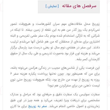
سرفصل های مقاله
[ نمایش ]
・
روز اول
・
روز دوم
زوریخ محل ملاقات‌های مهم سران کشورهاست و هیچ‌وقت تصور
・
روز سوم
نمی‌کردم یک روز گذر من هم به این نقطه از زمین بیفته. تا اینکه در
・
روز چهارم
شرکتی که به تازگی استخدام شده بودم یک سفر علمی تفریحی و البته
・
روز پنجم
اختیاری برای عده‌ای از محققان که من هم شامل آنها می‌شدم ترتیب
・
روز ششم
دادند. این سفر در هفته‌ی دوم سال نو یعنی درست عید پارسال برگزار
・
زوریخ، تمدنی دلپذیر در دامنه آلپ
می‌شد و هزینه اون قرار بود به‌صورت تدریجی و طی یک سال از حقوق
کارمندان کسر بشه.
این فرصت یکی از شانس‌های عجیب در زندگی هرکس می‌تونه باشه،
برای من که همینطور بود. چون نه‌تنها پرداخت یکباره هزینه سفر ۶
روزه به زوریخ از عهده من خارج بود، بلکه هیچ‌وقت زوریخ حتی توی
لیست ذهنی من برای سفرکردن هم نبود!
سفارت سوئیس یک سفارت دقیق و حرفه‌ای بود که مراحل و مدارک
مشخصی برای دریافت ویزا تعریف می‌کرد و همه چیز در اون طبق
زمان‌بندی و اصول خاصی انجام می‌شد.
سفر به زوریخ
برای ما کاری