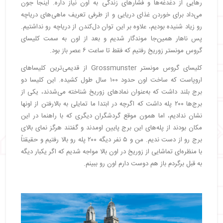
رهایی از دغدغه‌ها و فشارهای زندگی به اون نیاز داره. اینجا جون
می‌داد برای خوردن غذای دریایی و از طرفی تعریف ماهی‌های دریاچه
رو زیاد شنیده بودیم، علاوه بر این توان دل‌کندن از دریاچه رو نداشتیم.
پس ناهار همین‌جا موندگار شدیم و بعد از اون به سمت کلیسای
گروس مونستر زوریخ رفتیم که فقط تا ساعت ۶ عصر باز بود.
کلیسای گروس مونستر Grossmunster از قدیمی‌ترین کلیساهای
اروپاست که ساخت اون حدود ۱۰۰ سال طول کشیده. این کلیسا دو
برج بلند داشت که به‌عنوان نمادهای زوریخ شناخته می‌شدند، یکی از
برج‌ها ۲۰۰ پله داشت که اگرچه در ابتدا ما تمایلی به بالارفتن از اونها
نشان ندادیم، اما همون موقع گردشگران دیگری که با راهنما در این
مکان بودند از پله‌های این برج پایین اومدند و گفتند هرگز نمای بالای
برج رو از دست ندیم. من و ۵ نفر دیگه ۲۰۰ پله رو بالا رفتیم و حقیقتاً
با منظره‌ای تماشایی از زوریخ در اون بالا مواجه شدیم که اگر یکبار دیگه
به قبل برگردم باز هم دوست دارم اون رو ببینم.