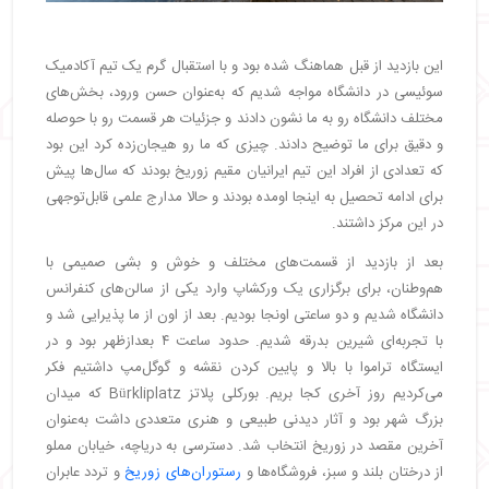
این بازدید از قبل هماهنگ شده بود و با استقبال گرم یک تیم آکادمیک
سوئیسی در دانشگاه مواجه شدیم که به‌عنوان حسن ورود، بخش‌های
مختلف دانشگاه رو به ما نشون دادند و جزئیات هر قسمت رو با حوصله
و دقیق برای ما توضیح دادند. چیزی که ما رو هیجان‌زده کرد این بود
که تعدادی از افراد این تیم ایرانیان مقیم زوریخ بودند که سال‌ها پیش
برای ادامه تحصیل به اینجا اومده بودند و حالا مدارج علمی قابل‌توجهی
در این مرکز داشتند.
بعد از بازدید از قسمت‌های مختلف و خوش و بشی صمیمی با
هم‌وطنان، برای برگزاری یک ورکشاپ وارد یکی از سالن‌های کنفرانس
دانشگاه شدیم و دو ساعتی اونجا بودیم. بعد از اون از ما پذیرایی شد و
با تجربه‌ای شیرین بدرقه شدیم. حدود ساعت ۴ بعدازظهر بود و در
ایستگاه تراموا با بالا و پایین کردن نقشه و گوگل‌مپ داشتیم فکر
می‌کردیم روز آخری کجا بریم. بورکلی پلاتز Bürkliplatz که میدان
بزرگ شهر بود و آثار دیدنی طبیعی و هنری متعددی داشت به‌عنوان
آخرین مقصد در زوریخ انتخاب شد. دسترسی به دریاچه، خیابان مملو
از درختان بلند و سبز، فروشگاه‌ها و
رستوران‌های زوریخ
و تردد عابران