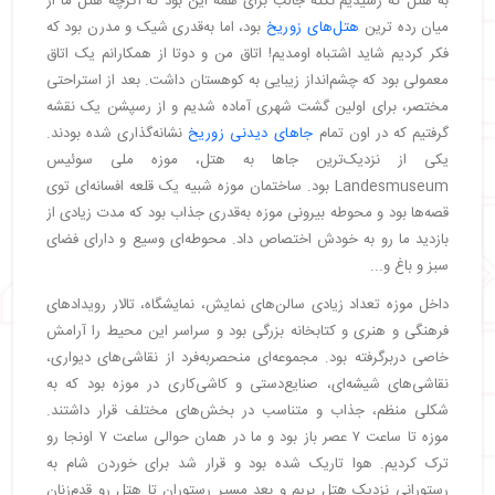
به هتل که رسیدیم نکته جالب برای همه این بود که اگرچه هتل ما از
میان رده ترین
هتل‌های زوریخ
بود، اما به‌قدری شیک و مدرن بود که
فکر کردیم شاید اشتباه اومدیم! اتاق من و دوتا از همکارانم یک اتاق
معمولی بود که چشم‌انداز زیبایی به کوهستان داشت. بعد از استراحتی
مختصر، برای اولین گشت شهری آماده شدیم و از رسپشن یک نقشه
گرفتیم که در اون تمام
جاهای دیدنی زوریخ
نشانه‌گذاری شده بودند.
یکی از نزدیک‌ترین جاها به هتل، موزه ملی سوئیس
Landesmuseum بود. ساختمان موزه شبیه یک قلعه افسانه‌ای توی
قصه‌ها بود و محوطه بیرونی موزه به‌قدری جذاب بود که مدت زیادی از
بازدید ما رو به خودش اختصاص داد. محوطه‌ای وسیع و دارای فضای
سبز و باغ و...
داخل موزه تعداد زیادی سالن‌های نمایش، نمایشگاه، تالار رویدادهای
فرهنگی و هنری و کتابخانه بزرگی بود و سراسر این محیط را آرامش
خاصی دربرگرفته بود. مجموعه‌ای منحصربه‌فرد از نقاشی‌های دیواری،
نقاشی‌های شیشه‌ای، صنایع‌دستی و کاشی‌کاری در موزه بود که به
شکلی منظم، جذاب و متناسب در بخش‌های مختلف قرار داشتند.
موزه تا ساعت ۷ عصر باز بود و ما در همان حوالی ساعت ۷ اونجا رو
ترک کردیم. هوا تاریک شده بود و قرار شد برای خوردن شام به
رستورانی نزدیک هتل بریم و بعد مسیر رستوران تا هتل رو قدم‌زنان