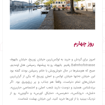
روز چهارم
امروز برای گردش و خرید به لوکس‌ترین خیابان زوریخ، خیابان بانهوف
Bahnhofstrasse رفتیم. بانهوف رو به پیشنهاد رسپشن هتل اومدیم،
صبح که هم‌سفرها در حال خوش‌وبش با خانم رسپشن بودند گفته بود
این خیابان نه‌تنها خیابان لوکس و اصلی زوریخ که یکی از گران‌ترین
خیابان‌های تمام دنیاست، واقعاً هم جذاب و پر زرق‌وبرق بود. اگر
برندشناس هستید و دوست دارید شعب اصلی و اختصاصی «باربری»،
«شنل»، «رولکس»، «هرمس»، «مایکل کورس» و «گوچی» رو از
نزدیک ببینید یا از اون‌ها خرید کنید، این خیابان بهشت شماست.