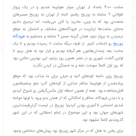
ساعت ۴:۰۰ بامداد از تهران سوار هواپیما شدیم و در یک پرواز
طولانی ۹ ساعته به زوریخ رفتیم. البته از تهران به زوریخ مسیرهای
متعددی بود که به وین، مادرید یا کلن می‌رفتند؛ اما ترجیح دادیم
به‌جای ساعت‌ها ترانزیت در فرودگاه‌های مختلف و احتمال به موقع
نرسیدن به پرواز دوم، همان گزینه مسیر ۹ ساعته و مستقیم به
فرودگاه
زوریخ
رو انتخاب کنیم. از طرف دیگه ساعت ۱۱ رسیده بودیم و تا یک
ساعت بعد چمدان‌هامون هم گرفته بودیم و قرار بود به هتل بریم تا
اولین گشت شهری رو در عصر همون روز بزنیم، این بهترین حالتی بود
که روز اول کاملاً سوخت نشه و به خستگی در کردن نگذره.
زوریخ روی دامنه کوه‌های آلپه و خیلی برای ما جذاب بود که موقع
پیاده‌شدن از هواپیما مناظر جذابی از کوه‌های آلپ جلو چشم‌هامون
قابل‌مشاهده بود. همه از همون لحظه اول عکس‌گرفتن رو شروع کردیم
و با دیدن فرودگاه، مناظر و امکاناتی که از همان بدو ورود با اونها مواجه
شدیم احساس لاکچری بودن کردیم! زوریخ در لیست گران‌قیمت‌ترین
شهرهای جهان بود و این موضوع در تمام لحظاتی که در این شهر
گذروندیم کاملاً مشهود بود.
برای رفتن به هتل که در مرکز شهر زوریخ بود روش‌های مختلفی وجود