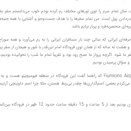
ک سال تمام سرم را توی تورهای مختلف رم کرده بودم خوب می‌دانستم سفر به 
دردادن پول است. من تمام سفرها را با هدف جست‌وجو و آشنایی با همه جنبه‌ه
ای منحصربه‌فرد و پربار برایم باشد.
حرفه‌ای ایرانی که سالی چند بار مسافران ایرانی را به رم می‌آورد و همه سورا
 هشت نَه ‌ساله که از همان توی فرودگاه امام این‌قدر با شور و هیجان از سفر 
شود. اگرچه پرواز ما صبح زود بود و تقریباً تمام ما شب را نخوابیده بودیم، 
 سؤال پرسیدن بودیم.
توی بلیت‌ها نوشته بود مقصد فرودگاه فیومیچینو Fiumicino Airport که راهنما گفت این فرودگاه در منطقه فیومیچینو هست و 
 می‌کردم بعضی اسم‌گذاری‌ها چقدر بی‌ربط هستن، مثلا چرا اسم داوینچی آرتی
سفر شروع شد و ما که یک گروه 25 نفره و اکثرا جوان بودیم بعد از 5 ساعت و 15 دقیقه ساعت حدود 12 ظهر در فرود