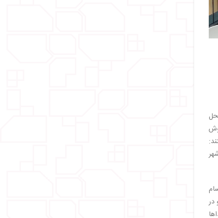
محل
ر خوش
ند:
تل 4 ستاره در مرکز شهر
ام
 در
اها