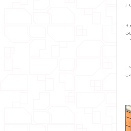
ی و
ر یا
ین
!
ردن
ردن