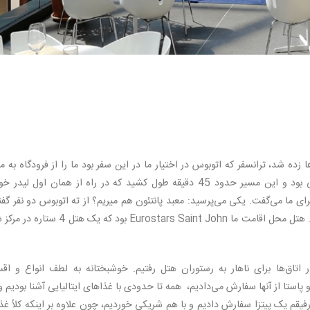
 زده شد، ترانسفر که اتوبوس در اختیار ما در این سفر بود ما را از فرودگاه به 
برد. ترافیک معمولی بود و این مسیر حدود 45 دقیقه طول کشید که در راه از همان اول لید
ی ما می‌گفت. یکی می‌پرسید: معبد پانتئون هم میریم؟ از ته اتوبوس دو نفر گفت
فواره تروی چی؟ و لیدر با حوصله به همه جواب می‌داد. هتل محل اقامت ما Eurostars Saint John بود که یک ه
تاق‌ها برای ناهار به رستوران هتل رفتیم. خوشبختانه به لطف انواع و اقس
 و پاستا از آنها سفارش می‌دادیم، همه تا حدودی با غذاهای ایتالیایی آشنا بودیم و
یقم یک پیتزا سفارش دادیم و با هم شریکی خوردیم، چون علاوه بر اینکه کلاً غذ