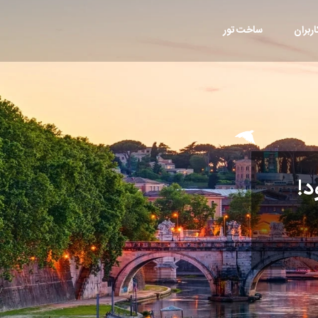
ربران
ساخت تور
د!