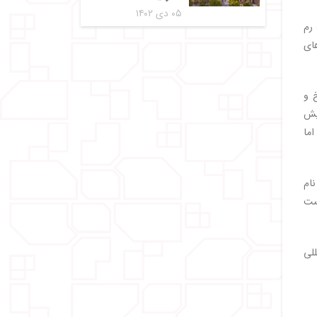
۰۵ دی ۱۴۰۲
رم
ای
خ و
پیش
اما
به نام
ست
گاه بین‌المللی