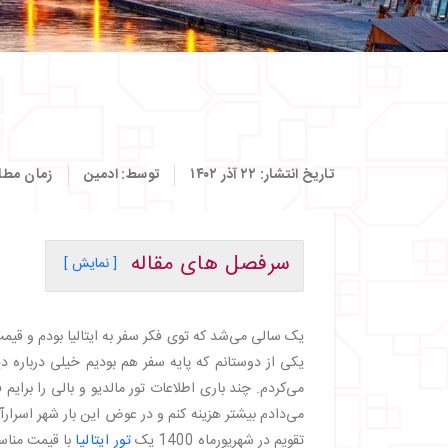
تاریخ انتشار:
۲۲ آذر ۱۴۰۲
توسط:
ادمین
زمان مطا
سرفصل های مقاله
[ نمایش ]
・
روز اول
・
روز دوم
یک سالی می‌شد که توی فکر سفر به ایتالیا بودم و قی
・
روز سوم
یکی از دوستانم که پایه سفر هم بودیم خیلی درباره د
・
روز چهارم
می‌کردم. چند باری اطلاعات تور مالدیو و بالی را برای
・
روز پنجم
می‌دادم بیشتر هزینه کنم و در عوض این بار شهر اسرار
・
روز ششم
تقویم در شهریورماه 1400 یک
تور ایتالیا
با قیمت مناس