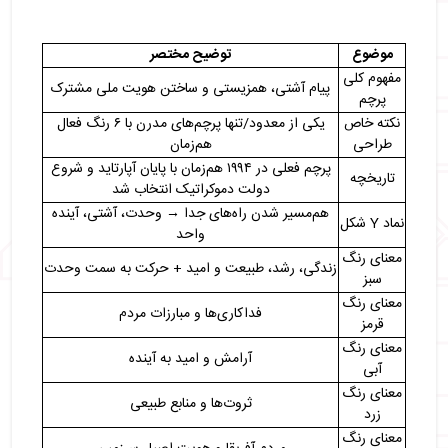
موضوع
توضیح مختصر
مفهوم کلی
پیام آشتی، همزیستی و ساختن هویت ملی مشترک
پرچم
نکته خاص
یکی از معدود/تنها پرچم‌های مدرن با ۶ رنگ فعال
طراحی
هم‌زمان
پرچم فعلی در ۱۹۹۴ هم‌زمان با پایان آپارتاید و شروع
تاریخچه
دولت دموکراتیک انتخاب شد
هم‌مسیر شدن راه‌های جدا → وحدت، آشتی، آینده
نماد Y شکل
واحد
معنای رنگ
زندگی، رشد، طبیعت و امید + حرکت به سمت وحدت
سبز
معنای رنگ
فداکاری‌ها و مبارزات مردم
قرمز
معنای رنگ
آرامش و امید به آینده
آبی
معنای رنگ
ثروت‌ها و منابع طبیعی
زرد
معنای رنگ