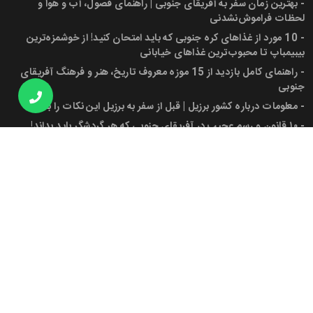
-
بهترین زمان سفر به آفریقای جنوبی | راهنمای فصول، آب و هوا و
لحظات فراموش‌نشدنی
-
10 مورد از غذاهای کره جنوبی که باید امتحان کنید! از خوشمزه‌ترین
بیبیمباپ تا محبوب‌ترین غذاهای خیابانی
-
راهنمای کامل بازدید از 15 موزه معروف تاریخ، هنر و فرهنگ آفریقای
جنوبی
-
معلومات درباره کشور برزیل | قبل از سفر به برزیل این نکات را بدانید!
-
۱۰ قانون و رسم عجیب در آفریقای جنوبی که هر گردشگر باید بداند!
-
پرچم آفریقای جنوبی، شهرها، جمعیت و دانستنی‌های کاربردی برای سفر
به این کشور
مجوز ها