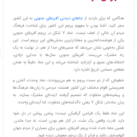
هنگامی که برای بازدید از
جاهای دیدنی آفریقای جنوبی
به این کشور
سفر کنید، آشنا بودن با مفهوم پرچم این کشور برای شناخت فرهنگ
مردم آن خالی از لطف نیست. نماد Y شکل در پرچم آفریقای جنوبی
یکی از هوشمندانه‌ترین و معنادارترین بخش‌های این پرچم است. این
شکل به‌خوبی نشان می‌دهد که مسیرهای جدا از هم، در نهایت به یک
راه مشترک می‌رسند. آفریقای جنوبی سال‌ها با جدایی نژادی،
اختلاف‌های عمیق و آپارتاید شناخته می‌شد و این نماد دقیقاً به همان
نقطه‌ی حساس تاریخ اشاره دارد.
خطوطی که از دو سمت پرچم به هم می‌پیوندند، نماد وحدت، آشتی و
همزیستی اقوام مختلف این کشور هستند؛ مردمی با زبان‌ها، فرهنگ‌ها
و پیشینه‌های متفاوت که تصمیم گرفتند آینده‌ای مشترک بسازند. به
بیان ساده‌تر، شکل Y یعنی «گذشته‌های متفاوت، اما آینده‌ای واحد».
این نماد فقط یک طراحی گرافیکی نیست؛ پیامی روشن در دل خود
دارد: قدرت واقعی یک ملت، در کنار هم بودن است، نه جدا ماندن.
همین معنا باعث شده پرچم آفریقای جنوبی برای بسیاری از مردم جهان
الهام‌بخش باشد و فراتر از یک پرچم معمولی دیده شود.