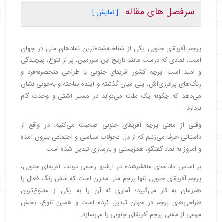
سرفصل های مقاله
[ نمایش ]
・
معنی و مفهوم پرچم آفریقای جنوبی چیست؟
・
تاریخچه پرچم آفریقای جنوبی
پرچم آفریقای جنوبی یکی از شناخته‌شده‌ترین نمادهای ملی در جهان
・
نماد Y شکل در پرچم آفریقای جنوبی چه مفهومی دارد؟
است؛ نمادی که درست مانند تاریخ این سرزمین، پر از تنوع، پیچیدگی
・
بررسی رنگ سبز در پرچم آفریقای جنوبی و مفهوم آن
و امید است. پرچم کشور آفریقای جنوبی با طراحی منحصربه‌فرد و
・
مفهوم رنگ‌های قرمز، آبی، زرد، سیاه و سفید در پرچم
رنگ‌های پرانرژی‌اش، پلی میان گذشته و آینده ساخته و به‌خوبی نشان
آفریقای جنوبی
می‌دهد که چگونه یک ملت می‌تواند در مسیر آشتی و وحدت گام
・
طراح پرچم آفریقای جنوبی چه کسی بود؟
بردارد.
・
سخن پایانی
وقتی از معنی پرچم آفریقای جنوبی صحبت می‌کنیم، در واقع از
داستانی حرف می‌زنیم که از دل تحولات سیاسی و اجتماعی بیرون آمده
و امروز به نماد گفتگو، همزیستی و بازسازی تبدیل شده است.
بر اساس داده‌های منتشرشده در آرشیو رسمی دولت آفریقای جنوبی،
پرچم آفریقای جنوبی تنها پرچم ملی مدرن است که شش رنگ فعال را
هم‌زمان به کار می‌گیرد؛ آماری که آن را به یکی از متنوع‌ترین
طراحی‌های پرچم در جهان تبدیل کرده است و همین تنوع، بخش
مهمی از معنی پرچم آفریقای جنوبی را می‌سازد.